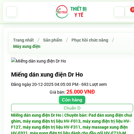
0
Trang nhất
Sản phẩm
Phục hồi chức năng
Máy xung điện
Miếng dán xung điện Dr Ho
Đăng ngày 20-12-2025 04:05:00 PM - 693 Lượt xem
25.000 VNĐ
Giá bán:
Còn hàng
Chuẩn D
Miếng dán xung điện Dr Ho | Chuyên bán: Pad dán xung điện chui
ghim, máy xung điện trị liệu HV-F013, máy xung điện trị liệu HV-
F127, máy xung điện trị liệu HV-F311, máy massage xung điện
HV-F021, máy xung điện trị liệu dành cho đầu gối HV-F710-M,..