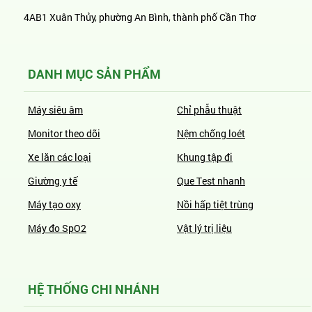
4AB1 Xuân Thủy, phường An Bình, thành phố Cần Thơ
DANH MỤC SẢN PHẨM
Máy siêu âm
Chỉ phẫu thuật
Monitor theo dõi
Nệm chống loét
Xe lăn các loại
Khung tập đi
Giường y tế
Que Test nhanh
Máy tạo oxy
Nồi hấp tiệt trùng
Máy đo SpO2
Vật lý trị liệu
HỆ THỐNG CHI NHÁNH