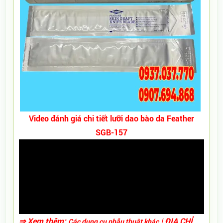
Video đánh giá chi tiết lưỡi dao bào da Feather
SGB-157
⇒ Xem thêm:
| ĐỊA CHỈ
Các dụng cụ phẫu thuật khác