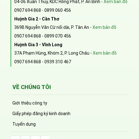
04-06 Xuân Thủy, KDC Hồng Phát, P. An Bình -
Xem bản đồ
0907 694 868
-
0899 060 456
Huỳnh Gia 2 - Cần Thơ
369B Nguyễn Văn Cừ nối dài, P. Tân An -
Xem bản đồ
0907 694 868
-
0899 070 456
Huỳnh Gia 3 - Vĩnh Long
37A Phạm Hùng, Khóm 2, P. Long Châu -
Xem bản đồ
0907 694 868
-
0939 310 467
VỀ CHÚNG TÔI
Giới thiệu công ty
Giấy phép đăng ký kinh doanh
Tuyển dụng