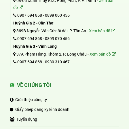
04-06 Xuân Thủy, KDC Hồng Phát, P. An Bình -
Xem bản
đồ
0907 694 868
-
0899 060 456
Huỳnh Gia 2 - Cần Thơ
369B Nguyễn Văn Cừ nối dài, P. Tân An -
Xem bản đồ
0907 694 868
-
0899 070 456
Huỳnh Gia 3 - Vĩnh Long
37A Phạm Hùng, Khóm 2, P. Long Châu -
Xem bản đồ
0907 694 868
-
0939 310 467
VỀ CHÚNG TÔI
Giới thiệu công ty
Giấy phép đăng ký kinh doanh
Tuyển dụng