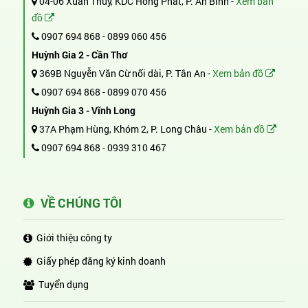
04-06 Xuân Thủy, KDC Hồng Phát, P. An Bình -
Xem bản
đồ
0907 694 868
-
0899 060 456
Huỳnh Gia 2 - Cần Thơ
369B Nguyễn Văn Cừ nối dài, P. Tân An -
Xem bản đồ
0907 694 868
-
0899 070 456
Huỳnh Gia 3 - Vĩnh Long
37A Phạm Hùng, Khóm 2, P. Long Châu -
Xem bản đồ
0907 694 868
-
0939 310 467
VỀ CHÚNG TÔI
Giới thiệu công ty
Giấy phép đăng ký kinh doanh
Tuyển dụng