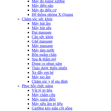
Máy đo loãng xương
Máy điện não
Máy đo điện cơ
Hệ thống phòng X-Quang
Chăm sóc sức khỏe
Máy hút ẩm
Máy hút sữa
Đai massage
Cân sức khỏe
Ghế massage
Máy massage
Máy tăm nước
Bồn ngâm chân
Spa & thẩm mỹ
Dụng cụ phun xăm
Thảo dược thiên nhiên
Xe đẩy em bé
Máy tạo ẩm
Chăm sóc y tế gia đình
Phục hồi chức năng
Vật lý trị liệu
Máy châm cứu
Máy xung điện
Máy siêu âm trị liệu
Giường kéo giãn cột sống