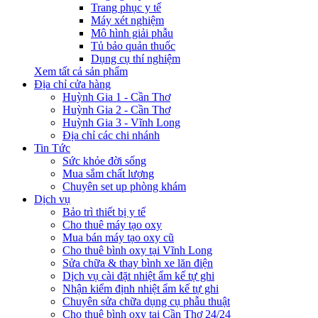
Trang phục y tế
Máy xét nghiệm
Mô hình giải phẫu
Tủ bảo quản thuốc
Dụng cụ thí nghiệm
Xem tất cả sản phẩm
Địa chỉ cửa hàng
Huỳnh Gia 1 - Cần Thơ
Huỳnh Gia 2 - Cần Thơ
Huỳnh Gia 3 - Vĩnh Long
Địa chỉ các chi nhánh
Tin Tức
Sức khỏe đời sống
Mua sắm chất lượng
Chuyên set up phòng khám
Dịch vụ
Bảo trì thiết bị y tế
Cho thuê máy tạo oxy
Mua bán máy tạo oxy cũ
Cho thuê bình oxy tại Vĩnh Long
Sửa chữa & thay bình xe lăn điện
Dịch vụ cài đặt nhiệt ẩm kế tự ghi
Nhận kiểm định nhiệt ẩm kế tự ghi
Chuyên sửa chữa dụng cụ phẫu thuật
Cho thuê bình oxy tại Cần Thơ 24/24