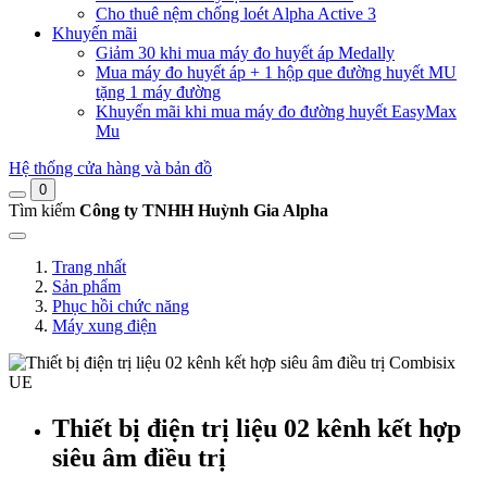
Cho thuê nệm chống loét Alpha Active 3
Khuyến mãi
Giảm 30 khi mua máy đo huyết áp Medally
Mua máy đo huyết áp + 1 hộp que đường huyết MU
tặng 1 máy đường
Khuyến mãi khi mua máy đo đường huyết EasyMax
Mu
Hệ thống cửa hàng và bản đồ
0
Tìm kiếm
Công ty TNHH Huỳnh Gia Alpha
Trang nhất
Sản phẩm
Phục hồi chức năng
Máy xung điện
Thiết bị điện trị liệu 02 kênh kết hợp
siêu âm điều trị