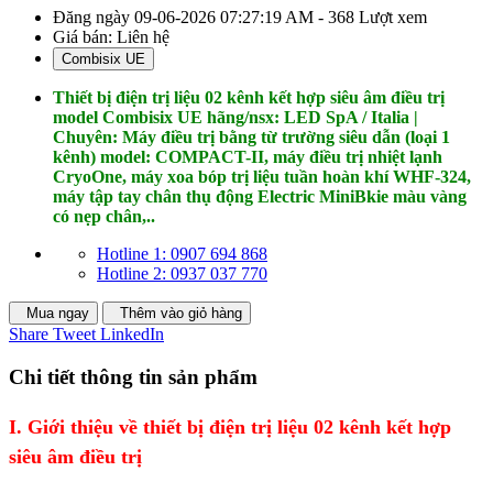
Đăng ngày 09-06-2026 07:27:19 AM - 368 Lượt xem
Giá bán:
Liên hệ
Combisix UE
Thiết bị điện trị liệu 02 kênh kết hợp siêu âm điều trị
model Combisix UE
hãng/nsx: LED SpA / Italia |
Chuyên: Máy điều trị bằng từ trường siêu dẫn (loại 1
kênh) model: COMPACT-II, máy điều trị nhiệt lạnh
CryoOne, máy xoa bóp trị liệu tuần hoàn khí WHF-324,
máy tập tay chân thụ động Electric MiniBkie màu vàng
có nẹp chân,..
Hotline 1: 0907 694 868
Hotline 2: 0937 037 770
Mua ngay
Thêm vào giỏ hàng
Share
Tweet
LinkedIn
Chi tiết thông tin sản phẩm
I. Giới thiệu về thiết bị điện trị liệu 02 kênh kết hợp
siêu âm điều trị