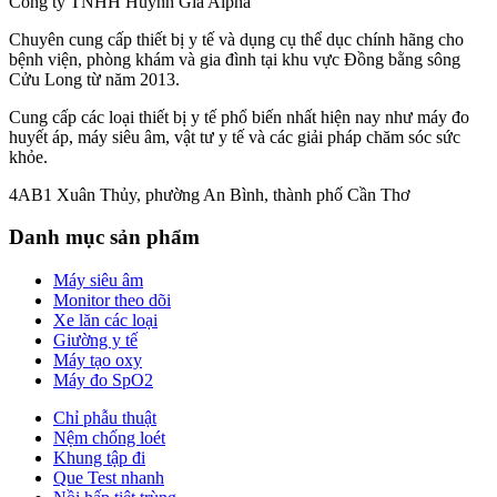
Công ty TNHH Huỳnh Gia Alpha
Chuyên cung cấp thiết bị y tế và dụng cụ thể dục chính hãng cho
bệnh viện, phòng khám và gia đình tại khu vực Đồng bằng sông
Cửu Long từ năm 2013.
Cung cấp các loại thiết bị y tế phổ biến nhất hiện nay như máy đo
huyết áp, máy siêu âm, vật tư y tế và các giải pháp chăm sóc sức
khỏe.
4AB1 Xuân Thủy, phường An Bình, thành phố Cần Thơ
Danh mục sản phẩm
Máy siêu âm
Monitor theo dõi
Xe lăn các loại
Giường y tế
Máy tạo oxy
Máy đo SpO2
Chỉ phẫu thuật
Nệm chống loét
Khung tập đi
Que Test nhanh