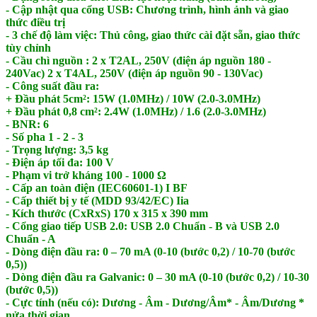
​- Cập nhật qua cổng USB: Chương trình, hình ảnh và giao
thức điều trị
- 3 chế độ làm việc: Thủ công, giao thức cài đặt sẵn, giao thức
tùy chỉnh
- Cầu chì nguồn : 2 x T2AL, 250V (điện áp nguồn 180 -
240Vac) 2 x T4AL, 250V (điện áp nguồn 90 - 130Vac)
- Công suất đầu ra:
+ Đầu phát 5cm²: 15W (1.0MHz) / 10W (2.0-3.0MHz)
+ Đầu phát 0,8 cm²: 2.4W (1.0MHz) / 1.6 (2.0-3.0MHz)
- BNR: 6
- Số pha 1 - 2 - 3
- Trọng lượng: 3,5 kg
- Điện áp tối đa: 100 V
​- Phạm vi trở kháng 100 - 1000 Ω
- Cấp an toàn điện (IEC60601-1) I BF
- Cấp thiết bị y tế (MDD 93/42/EC) Iia
- Kích thước (CxRxS) 170 x 315 x 390 mm
- Cổng giao tiếp USB 2.0: USB 2.0 Chuẩn - B và USB 2.0
Chuẩn - A
- Dòng điện đầu ra: 0 – 70 mA (0-10 (bước 0,2) / 10-70 (bước
0,5))
- Dòng điện đầu ra Galvanic: 0 – 30 mA (0-10 (bước 0,2) / 10-30
(bước 0,5))
- Cực tính (nếu có): Dương - Âm - Dương/Âm* - Âm/Dương *
nửa thời gian