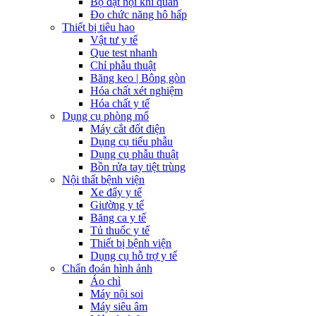
Bộ đặt nội khí quản
Đo chức năng hô hấp
Thiết bị tiêu hao
Vật tư y tế
Que test nhanh
Chỉ phẫu thuật
Băng keo | Bông gòn
Hóa chất xét nghiệm
Hóa chất y tế
Dụng cụ phòng mổ
Máy cắt đốt điện
Dụng cụ tiểu phẫu
Dụng cụ phẫu thuật
Bồn rửa tay tiệt trùng
Nội thất bệnh viện
Xe đẩy y tế
Giường y tế
Băng ca y tế
Tủ thuốc y tế
Thiết bị bệnh viện
Dụng cụ hỗ trợ y tế
Chẩn đoán hình ảnh
Áo chì
Máy nội soi
Máy siêu âm