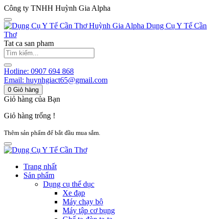
Công ty TNHH Huỳnh Gia Alpha
Huỳnh Gia Alpha
Dụng Cụ Y Tế Cần
Thơ
Tat ca san pham
Hotline:
0907 694 868
Email:
huynhgiact65@gmail.com
0
Giỏ hàng
Giỏ hàng của Bạn
Giỏ hàng trống !
Thêm sản phẩm để bắt đầu mua sắm.
Trang nhất
Sản phẩm
Dụng cụ thể dục
Xe đạp
Máy chạy bộ
Máy tập cơ bụng