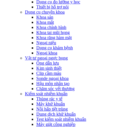
Dụng cụ đo lường y học
Thiết bị hỗ trợ nói
Dụng cụ chuyên khoa
Khoa sản
Khoa mắt
Khoa chỉnh hình
Khoa tai mũi họng
Khoa răng hàm mặt
Ngoại niệu
Dụng cụ khám bệnh
Ngoại khoa
Vật tư ngoại ngực bụng
Ống dẫn lưu
Kim sinh thiết
Clip cầm máu
Sonde ngoại khoa
Hậu môn nhân tạo
Chăm sóc vết thương
Kiểm soát nhiễm khuẩn
Thùng rác y tế
Máy khử khuẩn
Nồi hấp tiệt trùng
Dung dịch khử khuẩn
Test kiểm soát nhiễm khuẩn
Máy giặt công nghiệp