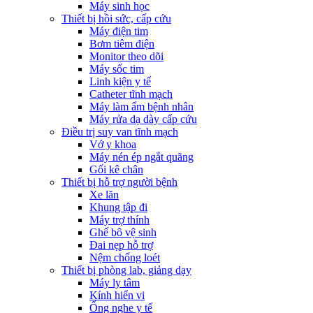
Máy sinh học
Thiết bị hồi sức, cấp cứu
Máy điện tim
Bơm tiêm điện
Monitor theo dõi
Máy sốc tim
Linh kiện y tế
Catheter tĩnh mạch
Máy làm ấm bệnh nhân
Máy rửa dạ dày cấp cứu
Điều trị suy van tĩnh mạch
Vớ y khoa
Máy nén ép ngắt quãng
Gối kê chân
Thiết bị hỗ trợ người bệnh
Xe lăn
Khung tập đi
Máy trợ thính
Ghế bô vệ sinh
Đai nẹp hỗ trợ
Nệm chống loét
Thiết bị phòng lab, giảng dạy
Máy ly tâm
Kính hiển vi
Ống nghe y tế