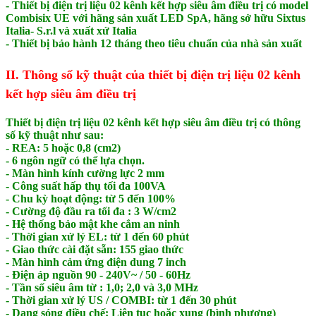
- Thiết bị điện trị liệu 02 kênh kết hợp siêu âm điều trị có model
Combisix UE với hãng sản xuất LED SpA, hãng sở hữu Sixtus
Italia- S.r.l và xuất xứ Italia
- Thiết bị bảo hành 12 tháng theo tiêu chuẩn của nhà sản xuất
II. Thông số kỹ thuật của thiết bị điện trị liệu 02 kênh
kết hợp siêu âm điều trị
Thiết bị điện trị liệu 02 kênh kết hợp siêu âm điều trị có thông
số kỹ thuật như sau:
- REA: 5 hoặc 0,8 (cm2)
- 6 ngôn ngữ có thể lựa chọn.
- Màn hình kính cường lực 2 mm
- Công suất hấp thụ tối đa 100VA
- Chu kỳ hoạt động: từ 5 đến 100%
- Cường độ đầu ra tối đa : 3 W/cm2
- Hệ thống bảo mật khe cắm an ninh
- Thời gian xử lý EL: từ 1 đến 60 phút
- Giao thức cài đặt sẵn: 155 giao thức
- Màn hình cảm ứng điện dung 7 inch
- Điện áp nguồn 90 - 240V~ / 50 - 60Hz
- Tần số siêu âm từ : 1,0; 2,0 và 3,0 MHz
- Thời gian xử lý US / COMBI: từ 1 đến 30 phút
- Dạng sóng điều chế: Liên tục hoặc xung (bình phương)