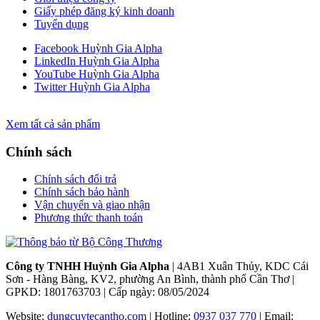
Giấy phép đăng ký kinh doanh
Tuyển dụng
Facebook Huỳnh Gia Alpha
LinkedIn Huỳnh Gia Alpha
YouTube Huỳnh Gia Alpha
Twitter Huỳnh Gia Alpha
Xem tất cả sản phẩm
Chính sách
Chính sách đổi trả
Chính sách bảo hành
Vận chuyển và giao nhận
Phương thức thanh toán
Công ty TNHH Huỳnh Gia Alpha
| 4AB1 Xuân Thủy, KDC Cái
Sơn - Hàng Bàng, KV2, phường An Bình, thành phố Cần Thơ |
GPKD: 1801763703 | Cấp ngày: 08/05/2024
Website:
dungcuytecantho.com
| Hotline:
0937 037 770
| Email: