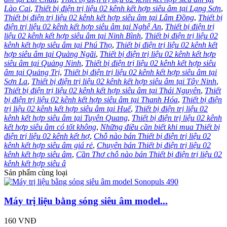
Lào Cai
,
Thiết bị điện trị liệu 02 kênh kết hợp siêu âm tại Lạng Sơn
,
Thiết bị điện trị liệu 02 kênh kết hợp siêu âm tại Lâm Đồng
,
Thiết bị
điện trị liệu 02 kênh kết hợp siêu âm tại Nghệ An
,
Thiết bị điện trị
liệu 02 kênh kết hợp siêu âm tại Ninh Bình
,
Thiết bị điện trị liệu 02
kênh kết hợp siêu âm tại Phú Thọ
,
Thiết bị điện trị liệu 02 kênh kết
hợp siêu âm tại Quảng Ngãi
,
Thiết bị điện trị liệu 02 kênh kết hợp
siêu âm tại Quảng Ninh
,
Thiết bị điện trị liệu 02 kênh kết hợp siêu
âm tại Quảng Trị
,
Thiết bị điện trị liệu 02 kênh kết hợp siêu âm tại
Sơn La
,
Thiết bị điện trị liệu 02 kênh kết hợp siêu âm tại Tây Ninh
,
Thiết bị điện trị liệu 02 kênh kết hợp siêu âm tại Thái Nguyên
,
Thiết
bị điện trị liệu 02 kênh kết hợp siêu âm tại Thanh Hóa
,
Thiết bị điện
trị liệu 02 kênh kết hợp siêu âm tại Huế
,
Thiết bị điện trị liệu 02
kênh kết hợp siêu âm tại Tuyên Quang
,
Thiết bị điện trị liệu 02 kênh
kết hợp siêu âm có tốt không
,
Những điều cần biết khi mua Thiết bị
điện trị liệu 02 kênh kết hợ
,
Chỗ nào bán Thiết bị điện trị liệu 02
kênh kết hợp siêu âm giá rẻ
,
Chuyên bán Thiết bị điện trị liệu 02
kênh kết hợp siêu âm
,
Cần Thơ chỗ nào bán Thiết bị điện trị liệu 02
kênh kết hợp siêu â
Sản phẩm cùng loại
Máy trị liệu bằng sóng siêu âm model...
160 VNĐ