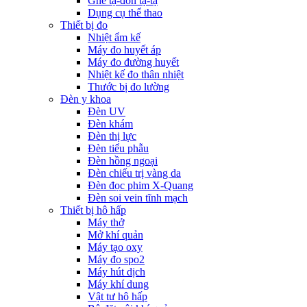
Ghế tạ-đòn tạ-tạ
Dụng cụ thể thao
Thiết bị đo
Nhiệt ẩm kế
Máy đo huyết áp
Máy đo đường huyết
Nhiệt kế đo thân nhiệt
Thước bị đo lường
Đèn y khoa
Đèn UV
Đèn khám
Đèn thị lực
Đèn tiểu phẫu
Đèn hồng ngoại
Đèn chiếu trị vàng da
Đèn đọc phim X-Quang
Đèn soi vein tĩnh mạch
Thiết bị hô hấp
Máy thở
Mở khí quản
Máy tạo oxy
Máy đo spo2
Máy hút dịch
Máy khí dung
Vật tư hô hấp