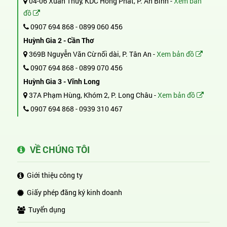
04-06 Xuân Thủy, KDC Hồng Phát, P. An Bình -
Xem bản
đồ
0907 694 868
-
0899 060 456
Huỳnh Gia 2 - Cần Thơ
369B Nguyễn Văn Cừ nối dài, P. Tân An -
Xem bản đồ
0907 694 868
-
0899 070 456
Huỳnh Gia 3 - Vĩnh Long
37A Phạm Hùng, Khóm 2, P. Long Châu -
Xem bản đồ
0907 694 868
-
0939 310 467
VỀ CHÚNG TÔI
Giới thiệu công ty
Giấy phép đăng ký kinh doanh
Tuyển dụng