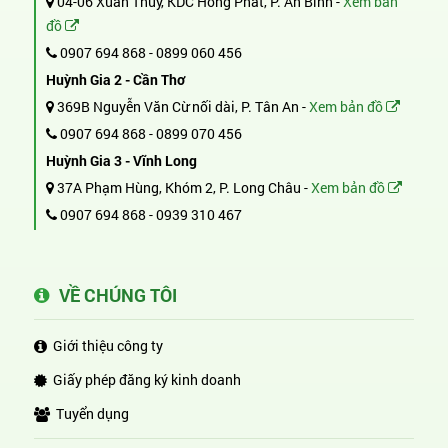
04-06 Xuân Thủy, KDC Hồng Phát, P. An Bình -
Xem bản
đồ
0907 694 868
-
0899 060 456
Huỳnh Gia 2 - Cần Thơ
369B Nguyễn Văn Cừ nối dài, P. Tân An -
Xem bản đồ
0907 694 868
-
0899 070 456
Huỳnh Gia 3 - Vĩnh Long
37A Phạm Hùng, Khóm 2, P. Long Châu -
Xem bản đồ
0907 694 868
-
0939 310 467
VỀ CHÚNG TÔI
Giới thiệu công ty
Giấy phép đăng ký kinh doanh
Tuyển dụng