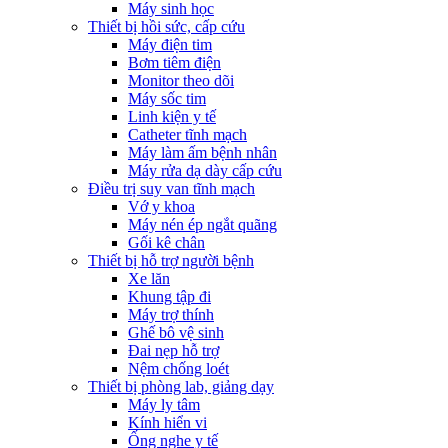
Máy sinh học
Thiết bị hồi sức, cấp cứu
Máy điện tim
Bơm tiêm điện
Monitor theo dõi
Máy sốc tim
Linh kiện y tế
Catheter tĩnh mạch
Máy làm ấm bệnh nhân
Máy rửa dạ dày cấp cứu
Điều trị suy van tĩnh mạch
Vớ y khoa
Máy nén ép ngắt quãng
Gối kê chân
Thiết bị hỗ trợ người bệnh
Xe lăn
Khung tập đi
Máy trợ thính
Ghế bô vệ sinh
Đai nẹp hỗ trợ
Nệm chống loét
Thiết bị phòng lab, giảng dạy
Máy ly tâm
Kính hiển vi
Ống nghe y tế