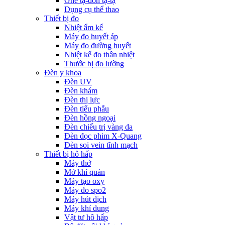
Ghế tạ-đòn tạ-tạ
Dụng cụ thể thao
Thiết bị đo
Nhiệt ẩm kế
Máy đo huyết áp
Máy đo đường huyết
Nhiệt kế đo thân nhiệt
Thước bị đo lường
Đèn y khoa
Đèn UV
Đèn khám
Đèn thị lực
Đèn tiểu phẫu
Đèn hồng ngoại
Đèn chiếu trị vàng da
Đèn đọc phim X-Quang
Đèn soi vein tĩnh mạch
Thiết bị hô hấp
Máy thở
Mở khí quản
Máy tạo oxy
Máy đo spo2
Máy hút dịch
Máy khí dung
Vật tư hô hấp