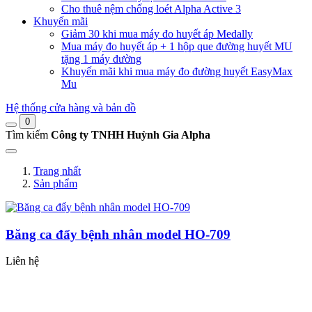
Cho thuê nệm chống loét Alpha Active 3
Khuyến mãi
Giảm 30 khi mua máy đo huyết áp Medally
Mua máy đo huyết áp + 1 hộp que đường huyết MU
tặng 1 máy đường
Khuyến mãi khi mua máy đo đường huyết EasyMax
Mu
Hệ thống cửa hàng và bản đồ
0
Tìm kiếm
Công ty TNHH Huỳnh Gia Alpha
Trang nhất
Sản phẩm
Băng ca đẩy bệnh nhân model HO-709
Liên hệ