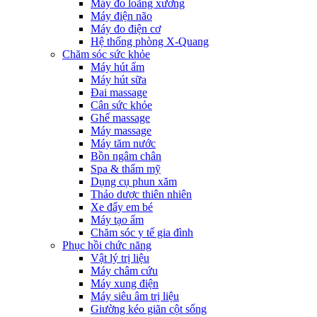
Máy đo loãng xương
Máy điện não
Máy đo điện cơ
Hệ thống phòng X-Quang
Chăm sóc sức khỏe
Máy hút ẩm
Máy hút sữa
Đai massage
Cân sức khỏe
Ghế massage
Máy massage
Máy tăm nước
Bồn ngâm chân
Spa & thẩm mỹ
Dụng cụ phun xăm
Thảo dược thiên nhiên
Xe đẩy em bé
Máy tạo ẩm
Chăm sóc y tế gia đình
Phục hồi chức năng
Vật lý trị liệu
Máy châm cứu
Máy xung điện
Máy siêu âm trị liệu
Giường kéo giãn cột sống