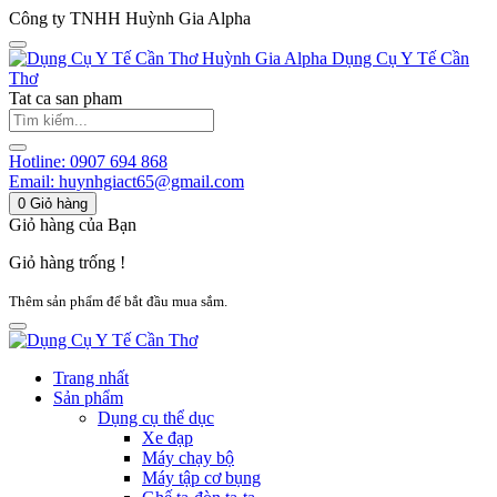
Công ty TNHH Huỳnh Gia Alpha
Huỳnh Gia Alpha
Dụng Cụ Y Tế Cần
Thơ
Tat ca san pham
Hotline:
0907 694 868
Email:
huynhgiact65@gmail.com
0
Giỏ hàng
Giỏ hàng của Bạn
Giỏ hàng trống !
Thêm sản phẩm để bắt đầu mua sắm.
Trang nhất
Sản phẩm
Dụng cụ thể dục
Xe đạp
Máy chạy bộ
Máy tập cơ bụng