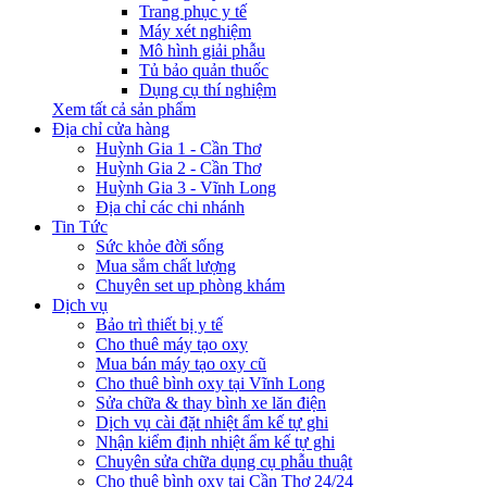
Trang phục y tế
Máy xét nghiệm
Mô hình giải phẫu
Tủ bảo quản thuốc
Dụng cụ thí nghiệm
Xem tất cả sản phẩm
Địa chỉ cửa hàng
Huỳnh Gia 1 - Cần Thơ
Huỳnh Gia 2 - Cần Thơ
Huỳnh Gia 3 - Vĩnh Long
Địa chỉ các chi nhánh
Tin Tức
Sức khỏe đời sống
Mua sắm chất lượng
Chuyên set up phòng khám
Dịch vụ
Bảo trì thiết bị y tế
Cho thuê máy tạo oxy
Mua bán máy tạo oxy cũ
Cho thuê bình oxy tại Vĩnh Long
Sửa chữa & thay bình xe lăn điện
Dịch vụ cài đặt nhiệt ẩm kế tự ghi
Nhận kiểm định nhiệt ẩm kế tự ghi
Chuyên sửa chữa dụng cụ phẫu thuật
Cho thuê bình oxy tại Cần Thơ 24/24