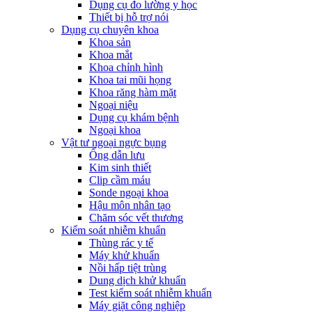
Dụng cụ đo lường y học
Thiết bị hỗ trợ nói
Dụng cụ chuyên khoa
Khoa sản
Khoa mắt
Khoa chỉnh hình
Khoa tai mũi họng
Khoa răng hàm mặt
Ngoại niệu
Dụng cụ khám bệnh
Ngoại khoa
Vật tư ngoại ngực bụng
Ống dẫn lưu
Kim sinh thiết
Clip cầm máu
Sonde ngoại khoa
Hậu môn nhân tạo
Chăm sóc vết thương
Kiểm soát nhiễm khuẩn
Thùng rác y tế
Máy khử khuẩn
Nồi hấp tiệt trùng
Dung dịch khử khuẩn
Test kiểm soát nhiễm khuẩn
Máy giặt công nghiệp