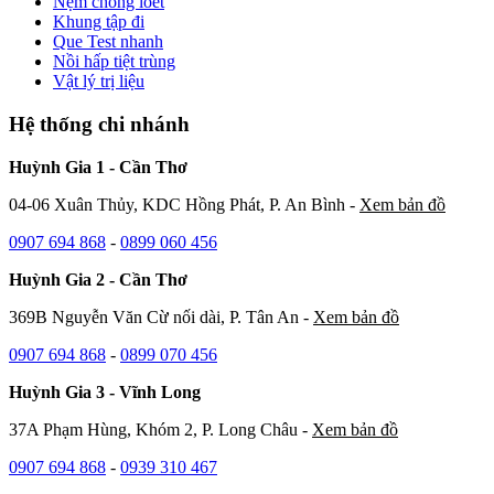
Nệm chống loét
Khung tập đi
Que Test nhanh
Nồi hấp tiệt trùng
Vật lý trị liệu
Hệ thống chi nhánh
Huỳnh Gia 1 - Cần Thơ
04-06 Xuân Thủy, KDC Hồng Phát, P. An Bình -
Xem bản đồ
0907 694 868
-
0899 060 456
Huỳnh Gia 2 - Cần Thơ
369B Nguyễn Văn Cừ nối dài, P. Tân An -
Xem bản đồ
0907 694 868
-
0899 070 456
Huỳnh Gia 3 - Vĩnh Long
37A Phạm Hùng, Khóm 2, P. Long Châu -
Xem bản đồ
0907 694 868
-
0939 310 467