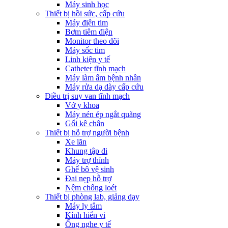
Máy sinh học
Thiết bị hồi sức, cấp cứu
Máy điện tim
Bơm tiêm điện
Monitor theo dõi
Máy sốc tim
Linh kiện y tế
Catheter tĩnh mạch
Máy làm ấm bệnh nhân
Máy rửa dạ dày cấp cứu
Điều trị suy van tĩnh mạch
Vớ y khoa
Máy nén ép ngắt quãng
Gối kê chân
Thiết bị hỗ trợ người bệnh
Xe lăn
Khung tập đi
Máy trợ thính
Ghế bô vệ sinh
Đai nẹp hỗ trợ
Nệm chống loét
Thiết bị phòng lab, giảng dạy
Máy ly tâm
Kính hiển vi
Ống nghe y tế