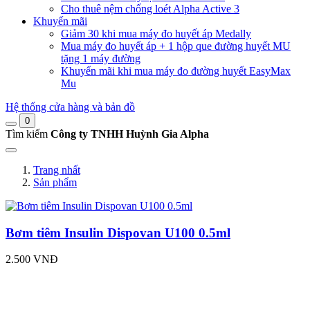
Cho thuê nệm chống loét Alpha Active 3
Khuyến mãi
Giảm 30 khi mua máy đo huyết áp Medally
Mua máy đo huyết áp + 1 hộp que đường huyết MU
tặng 1 máy đường
Khuyến mãi khi mua máy đo đường huyết EasyMax
Mu
Hệ thống cửa hàng và bản đồ
0
Tìm kiếm
Công ty TNHH Huỳnh Gia Alpha
Trang nhất
Sản phẩm
Bơm tiêm Insulin Dispovan U100 0.5ml
2.500 VNĐ