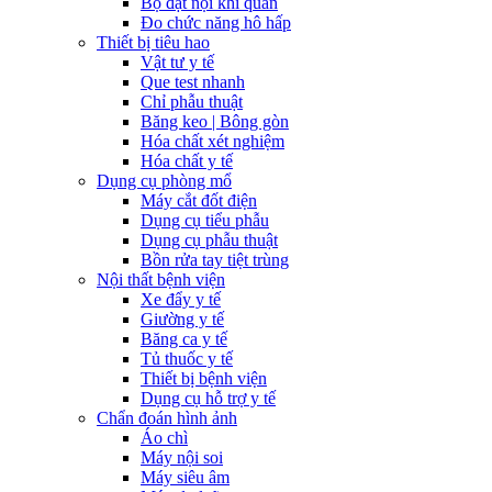
Bộ đặt nội khí quản
Đo chức năng hô hấp
Thiết bị tiêu hao
Vật tư y tế
Que test nhanh
Chỉ phẫu thuật
Băng keo | Bông gòn
Hóa chất xét nghiệm
Hóa chất y tế
Dụng cụ phòng mổ
Máy cắt đốt điện
Dụng cụ tiểu phẫu
Dụng cụ phẫu thuật
Bồn rửa tay tiệt trùng
Nội thất bệnh viện
Xe đẩy y tế
Giường y tế
Băng ca y tế
Tủ thuốc y tế
Thiết bị bệnh viện
Dụng cụ hỗ trợ y tế
Chẩn đoán hình ảnh
Áo chì
Máy nội soi
Máy siêu âm