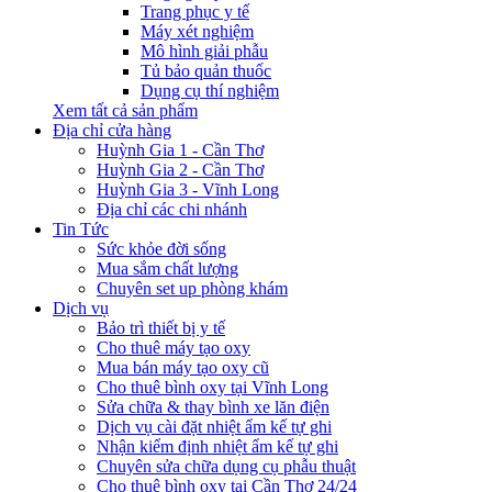
Trang phục y tế
Máy xét nghiệm
Mô hình giải phẫu
Tủ bảo quản thuốc
Dụng cụ thí nghiệm
Xem tất cả sản phẩm
Địa chỉ cửa hàng
Huỳnh Gia 1 - Cần Thơ
Huỳnh Gia 2 - Cần Thơ
Huỳnh Gia 3 - Vĩnh Long
Địa chỉ các chi nhánh
Tin Tức
Sức khỏe đời sống
Mua sắm chất lượng
Chuyên set up phòng khám
Dịch vụ
Bảo trì thiết bị y tế
Cho thuê máy tạo oxy
Mua bán máy tạo oxy cũ
Cho thuê bình oxy tại Vĩnh Long
Sửa chữa & thay bình xe lăn điện
Dịch vụ cài đặt nhiệt ẩm kế tự ghi
Nhận kiểm định nhiệt ẩm kế tự ghi
Chuyên sửa chữa dụng cụ phẫu thuật
Cho thuê bình oxy tại Cần Thơ 24/24