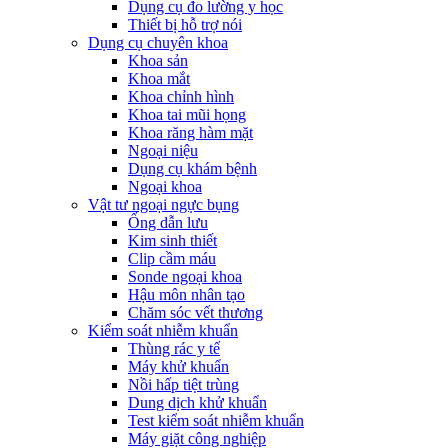
Dụng cụ đo lường y học
Thiết bị hỗ trợ nói
Dụng cụ chuyên khoa
Khoa sản
Khoa mắt
Khoa chỉnh hình
Khoa tai mũi họng
Khoa răng hàm mặt
Ngoại niệu
Dụng cụ khám bệnh
Ngoại khoa
Vật tư ngoại ngực bụng
Ống dẫn lưu
Kim sinh thiết
Clip cầm máu
Sonde ngoại khoa
Hậu môn nhân tạo
Chăm sóc vết thương
Kiểm soát nhiễm khuẩn
Thùng rác y tế
Máy khử khuẩn
Nồi hấp tiệt trùng
Dung dịch khử khuẩn
Test kiểm soát nhiễm khuẩn
Máy giặt công nghiệp