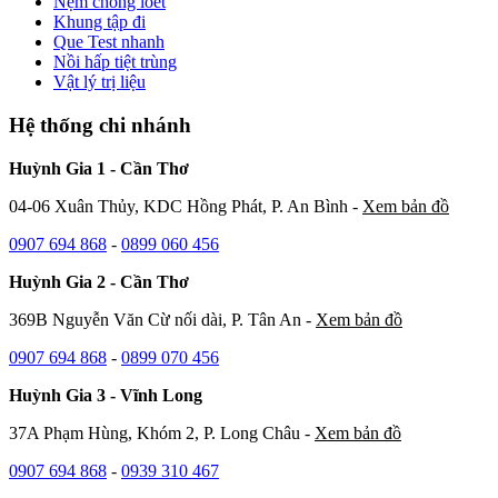
Nệm chống loét
Khung tập đi
Que Test nhanh
Nồi hấp tiệt trùng
Vật lý trị liệu
Hệ thống chi nhánh
Huỳnh Gia 1 - Cần Thơ
04-06 Xuân Thủy, KDC Hồng Phát, P. An Bình -
Xem bản đồ
0907 694 868
-
0899 060 456
Huỳnh Gia 2 - Cần Thơ
369B Nguyễn Văn Cừ nối dài, P. Tân An -
Xem bản đồ
0907 694 868
-
0899 070 456
Huỳnh Gia 3 - Vĩnh Long
37A Phạm Hùng, Khóm 2, P. Long Châu -
Xem bản đồ
0907 694 868
-
0939 310 467