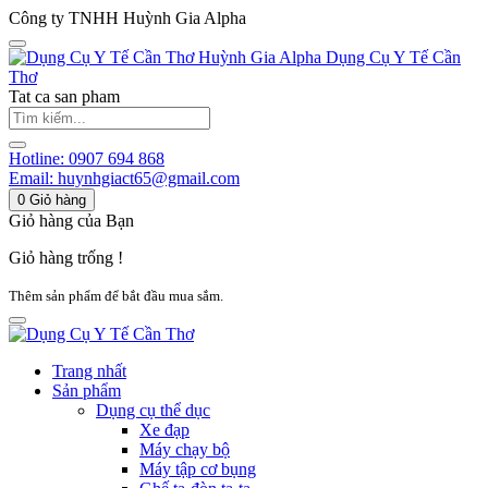
Công ty TNHH Huỳnh Gia Alpha
Huỳnh Gia Alpha
Dụng Cụ Y Tế Cần
Thơ
Tat ca san pham
Hotline:
0907 694 868
Email:
huynhgiact65@gmail.com
0
Giỏ hàng
Giỏ hàng của Bạn
Giỏ hàng trống !
Thêm sản phẩm để bắt đầu mua sắm.
Trang nhất
Sản phẩm
Dụng cụ thể dục
Xe đạp
Máy chạy bộ
Máy tập cơ bụng