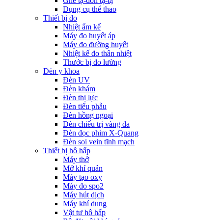
Ghế tạ-đòn tạ-tạ
Dụng cụ thể thao
Thiết bị đo
Nhiệt ẩm kế
Máy đo huyết áp
Máy đo đường huyết
Nhiệt kế đo thân nhiệt
Thước bị đo lường
Đèn y khoa
Đèn UV
Đèn khám
Đèn thị lực
Đèn tiểu phẫu
Đèn hồng ngoại
Đèn chiếu trị vàng da
Đèn đọc phim X-Quang
Đèn soi vein tĩnh mạch
Thiết bị hô hấp
Máy thở
Mở khí quản
Máy tạo oxy
Máy đo spo2
Máy hút dịch
Máy khí dung
Vật tư hô hấp