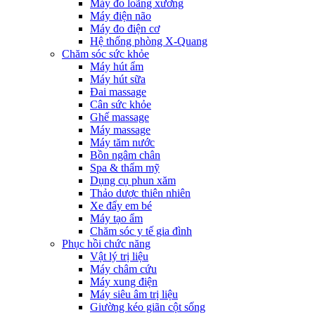
Máy đo loãng xương
Máy điện não
Máy đo điện cơ
Hệ thống phòng X-Quang
Chăm sóc sức khỏe
Máy hút ẩm
Máy hút sữa
Đai massage
Cân sức khỏe
Ghế massage
Máy massage
Máy tăm nước
Bồn ngâm chân
Spa & thẩm mỹ
Dụng cụ phun xăm
Thảo dược thiên nhiên
Xe đẩy em bé
Máy tạo ẩm
Chăm sóc y tế gia đình
Phục hồi chức năng
Vật lý trị liệu
Máy châm cứu
Máy xung điện
Máy siêu âm trị liệu
Giường kéo giãn cột sống