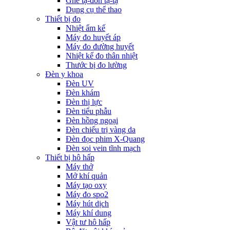
Ghế tạ-đòn tạ-tạ
Dụng cụ thể thao
Thiết bị đo
Nhiệt ẩm kế
Máy đo huyết áp
Máy đo đường huyết
Nhiệt kế đo thân nhiệt
Thước bị đo lường
Đèn y khoa
Đèn UV
Đèn khám
Đèn thị lực
Đèn tiểu phẫu
Đèn hồng ngoại
Đèn chiếu trị vàng da
Đèn đọc phim X-Quang
Đèn soi vein tĩnh mạch
Thiết bị hô hấp
Máy thở
Mở khí quản
Máy tạo oxy
Máy đo spo2
Máy hút dịch
Máy khí dung
Vật tư hô hấp