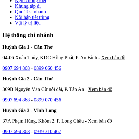
Nệm chống loét
Khung tập đi
Que Test nhanh
Nồi hấp tiệt trùng
Vật lý trị liệu
Hệ thống chi nhánh
Huỳnh Gia 1 - Cần Thơ
04-06 Xuân Thủy, KDC Hồng Phát, P. An Bình -
Xem bản đồ
0907 694 868
-
0899 060 456
Huỳnh Gia 2 - Cần Thơ
369B Nguyễn Văn Cừ nối dài, P. Tân An -
Xem bản đồ
0907 694 868
-
0899 070 456
Huỳnh Gia 3 - Vĩnh Long
37A Phạm Hùng, Khóm 2, P. Long Châu -
Xem bản đồ
0907 694 868
-
0939 310 467