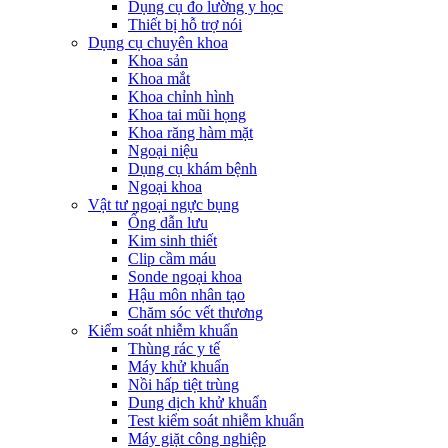
Dụng cụ đo lường y học
Thiết bị hỗ trợ nói
Dụng cụ chuyên khoa
Khoa sản
Khoa mắt
Khoa chỉnh hình
Khoa tai mũi họng
Khoa răng hàm mặt
Ngoại niệu
Dụng cụ khám bệnh
Ngoại khoa
Vật tư ngoại ngực bụng
Ống dẫn lưu
Kim sinh thiết
Clip cầm máu
Sonde ngoại khoa
Hậu môn nhân tạo
Chăm sóc vết thương
Kiểm soát nhiễm khuẩn
Thùng rác y tế
Máy khử khuẩn
Nồi hấp tiệt trùng
Dung dịch khử khuẩn
Test kiểm soát nhiễm khuẩn
Máy giặt công nghiệp