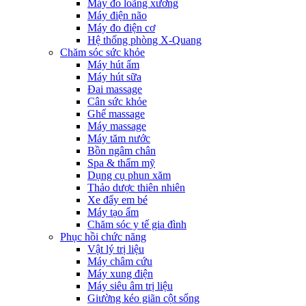
Máy đo loãng xương
Máy điện não
Máy đo điện cơ
Hệ thống phòng X-Quang
Chăm sóc sức khỏe
Máy hút ẩm
Máy hút sữa
Đai massage
Cân sức khỏe
Ghế massage
Máy massage
Máy tăm nước
Bồn ngâm chân
Spa & thẩm mỹ
Dụng cụ phun xăm
Thảo dược thiên nhiên
Xe đẩy em bé
Máy tạo ẩm
Chăm sóc y tế gia đình
Phục hồi chức năng
Vật lý trị liệu
Máy châm cứu
Máy xung điện
Máy siêu âm trị liệu
Giường kéo giãn cột sống