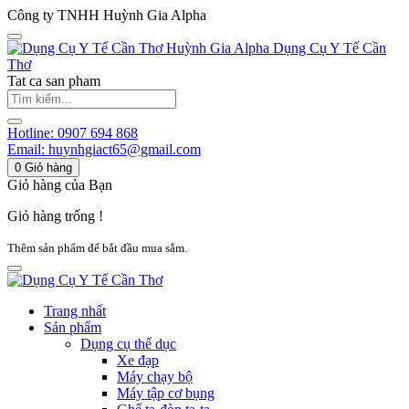
Công ty TNHH Huỳnh Gia Alpha
Huỳnh Gia Alpha
Dụng Cụ Y Tế Cần
Thơ
Tat ca san pham
Hotline:
0907 694 868
Email:
huynhgiact65@gmail.com
0
Giỏ hàng
Giỏ hàng của Bạn
Giỏ hàng trống !
Thêm sản phẩm để bắt đầu mua sắm.
Trang nhất
Sản phẩm
Dụng cụ thể dục
Xe đạp
Máy chạy bộ
Máy tập cơ bụng