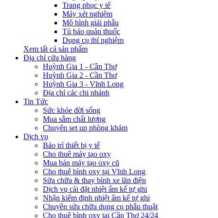
Trang phục y tế
Máy xét nghiệm
Mô hình giải phẫu
Tủ bảo quản thuốc
Dụng cụ thí nghiệm
Xem tất cả sản phẩm
Địa chỉ cửa hàng
Huỳnh Gia 1 - Cần Thơ
Huỳnh Gia 2 - Cần Thơ
Huỳnh Gia 3 - Vĩnh Long
Địa chỉ các chi nhánh
Tin Tức
Sức khỏe đời sống
Mua sắm chất lượng
Chuyên set up phòng khám
Dịch vụ
Bảo trì thiết bị y tế
Cho thuê máy tạo oxy
Mua bán máy tạo oxy cũ
Cho thuê bình oxy tại Vĩnh Long
Sửa chữa & thay bình xe lăn điện
Dịch vụ cài đặt nhiệt ẩm kế tự ghi
Nhận kiểm định nhiệt ẩm kế tự ghi
Chuyên sửa chữa dụng cụ phẫu thuật
Cho thuê bình oxy tại Cần Thơ 24/24