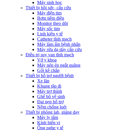
Máy sinh học
Thiết bị hồi sức, cấp cứu
Máy điện tim
Bơm tiêm điện
Monitor theo dõi
Máy sốc tim
Linh kiện y tế
Catheter tĩnh mạch
Máy làm ấm bệnh nhân
Máy rửa dạ dày cấp cứu
Điều trị suy van tĩnh mạch
Vớ y khoa
Máy nén ép ngắt quãng
Gối kê chân
Thiết bị hỗ trợ người bệnh
Xe lăn
Khung tập đi
Máy trợ thính
Ghế bô vệ sinh
Đai nẹp hỗ trợ
Nệm chống loét
Thiết bị phòng lab, giảng dạy
Máy ly tâm
Kính hiển vi
Ống nghe y tế