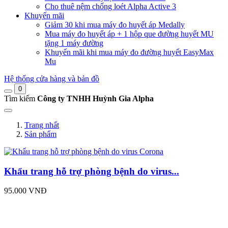
Cho thuê nệm chống loét Alpha Active 3
Khuyến mãi
Giảm 30 khi mua máy đo huyết áp Medally
Mua máy đo huyết áp + 1 hộp que đường huyết MU
tặng 1 máy đường
Khuyến mãi khi mua máy đo đường huyết EasyMax
Mu
Hệ thống cửa hàng và bản đồ
0
Tìm kiếm
Công ty TNHH Huỳnh Gia Alpha
Trang nhất
Sản phẩm
Khẩu trang hỗ trợ phòng bệnh do virus...
95.000 VNĐ