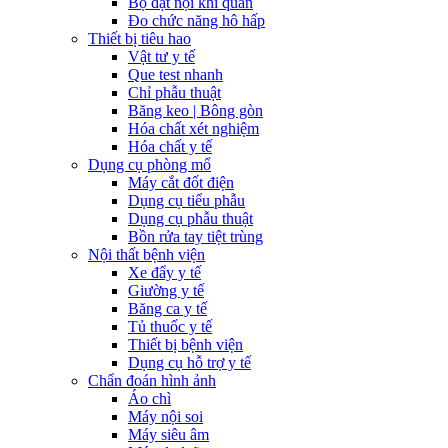
Bộ đặt nội khí quản
Đo chức năng hô hấp
Thiết bị tiêu hao
Vật tư y tế
Que test nhanh
Chỉ phẫu thuật
Băng keo | Bông gòn
Hóa chất xét nghiệm
Hóa chất y tế
Dụng cụ phòng mổ
Máy cắt đốt điện
Dụng cụ tiểu phẫu
Dụng cụ phẫu thuật
Bồn rửa tay tiệt trùng
Nội thất bệnh viện
Xe đẩy y tế
Giường y tế
Băng ca y tế
Tủ thuốc y tế
Thiết bị bệnh viện
Dụng cụ hỗ trợ y tế
Chẩn đoán hình ảnh
Áo chì
Máy nội soi
Máy siêu âm