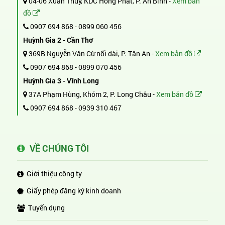
04-06 Xuân Thủy, KDC Hồng Phát, P. An Bình -
Xem bản
đồ
0907 694 868
-
0899 060 456
Huỳnh Gia 2 - Cần Thơ
369B Nguyễn Văn Cừ nối dài, P. Tân An -
Xem bản đồ
0907 694 868
-
0899 070 456
Huỳnh Gia 3 - Vĩnh Long
37A Phạm Hùng, Khóm 2, P. Long Châu -
Xem bản đồ
0907 694 868
-
0939 310 467
VỀ CHÚNG TÔI
Giới thiệu công ty
Giấy phép đăng ký kinh doanh
Tuyển dụng