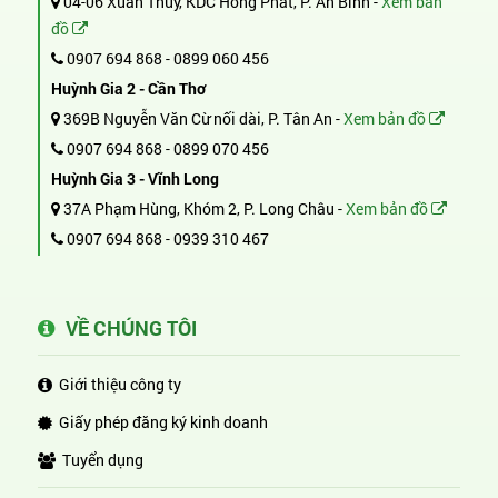
04-06 Xuân Thủy, KDC Hồng Phát, P. An Bình -
Xem bản
đồ
0907 694 868
-
0899 060 456
Huỳnh Gia 2 - Cần Thơ
369B Nguyễn Văn Cừ nối dài, P. Tân An -
Xem bản đồ
0907 694 868
-
0899 070 456
Huỳnh Gia 3 - Vĩnh Long
37A Phạm Hùng, Khóm 2, P. Long Châu -
Xem bản đồ
0907 694 868
-
0939 310 467
VỀ CHÚNG TÔI
Giới thiệu công ty
Giấy phép đăng ký kinh doanh
Tuyển dụng