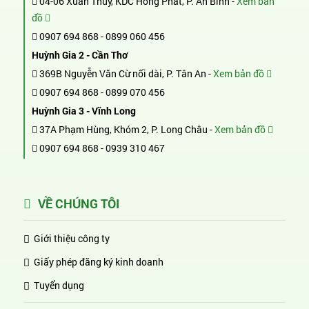
04-06 Xuân Thủy, KDC Hồng Phát, P. An Bình -
Xem bản
đồ
0907 694 868
-
0899 060 456
Huỳnh Gia 2 - Cần Thơ
369B Nguyễn Văn Cừ nối dài, P. Tân An -
Xem bản đồ
0907 694 868
-
0899 070 456
Huỳnh Gia 3 - Vĩnh Long
37A Phạm Hùng, Khóm 2, P. Long Châu -
Xem bản đồ
0907 694 868
-
0939 310 467
VỀ CHÚNG TÔI
Giới thiệu công ty
Giấy phép đăng ký kinh doanh
Tuyển dụng