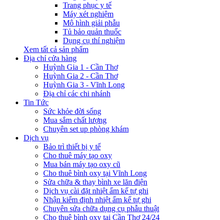
Trang phục y tế
Máy xét nghiệm
Mô hình giải phẫu
Tủ bảo quản thuốc
Dụng cụ thí nghiệm
Xem tất cả sản phẩm
Địa chỉ cửa hàng
Huỳnh Gia 1 - Cần Thơ
Huỳnh Gia 2 - Cần Thơ
Huỳnh Gia 3 - Vĩnh Long
Địa chỉ các chi nhánh
Tin Tức
Sức khỏe đời sống
Mua sắm chất lượng
Chuyên set up phòng khám
Dịch vụ
Bảo trì thiết bị y tế
Cho thuê máy tạo oxy
Mua bán máy tạo oxy cũ
Cho thuê bình oxy tại Vĩnh Long
Sửa chữa & thay bình xe lăn điện
Dịch vụ cài đặt nhiệt ẩm kế tự ghi
Nhận kiểm định nhiệt ẩm kế tự ghi
Chuyên sửa chữa dụng cụ phẫu thuật
Cho thuê bình oxy tại Cần Thơ 24/24