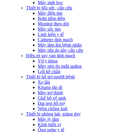
Máy sinh học
Thiết bị hồi sức, cấp cứu
Máy điện tim
Bơm tiêm điện
Monitor theo dõi
Máy sốc tim
Linh kiện y tế
Catheter tĩnh mạch
Máy làm ấm bệnh nhân
Máy rửa dạ dày cấp cứu
Điều trị suy van tĩnh mạch
Vớ y khoa
Máy nén ép ngắt quãng
Gối kê chân
Thiết bị hỗ trợ người bệnh
Xe lăn
Khung tập đi
Máy trợ thính
Ghế bô vệ sinh
Đai nẹp hỗ trợ
Nệm chống loét
Thiết bị phòng lab, giảng dạy
Máy ly tâm
Kính hiển vi
Ống nghe y tế