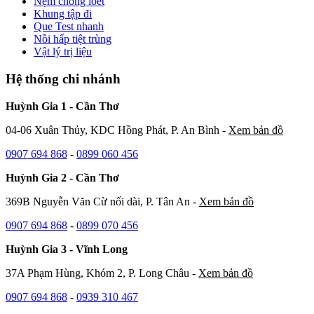
Nệm chống loét
Khung tập đi
Que Test nhanh
Nồi hấp tiệt trùng
Vật lý trị liệu
Hệ thống chi nhánh
Huỳnh Gia 1 - Cần Thơ
04-06 Xuân Thủy, KDC Hồng Phát, P. An Bình -
Xem bản đồ
0907 694 868
-
0899 060 456
Huỳnh Gia 2 - Cần Thơ
369B Nguyễn Văn Cừ nối dài, P. Tân An -
Xem bản đồ
0907 694 868
-
0899 070 456
Huỳnh Gia 3 - Vĩnh Long
37A Phạm Hùng, Khóm 2, P. Long Châu -
Xem bản đồ
0907 694 868
-
0939 310 467