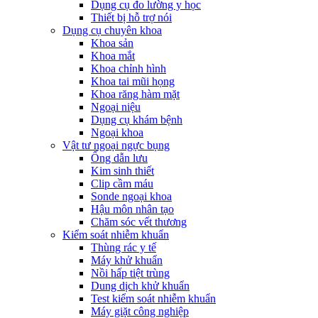
Dụng cụ đo lường y học
Thiết bị hỗ trợ nói
Dụng cụ chuyên khoa
Khoa sản
Khoa mắt
Khoa chỉnh hình
Khoa tai mũi họng
Khoa răng hàm mặt
Ngoại niệu
Dụng cụ khám bệnh
Ngoại khoa
Vật tư ngoại ngực bụng
Ống dẫn lưu
Kim sinh thiết
Clip cầm máu
Sonde ngoại khoa
Hậu môn nhân tạo
Chăm sóc vết thương
Kiểm soát nhiễm khuẩn
Thùng rác y tế
Máy khử khuẩn
Nồi hấp tiệt trùng
Dung dịch khử khuẩn
Test kiểm soát nhiễm khuẩn
Máy giặt công nghiệp