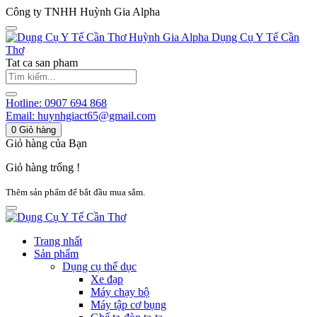
Công ty TNHH Huỳnh Gia Alpha
Huỳnh Gia Alpha
Dụng Cụ Y Tế Cần
Thơ
Tat ca san pham
Hotline:
0907 694 868
Email:
huynhgiact65@gmail.com
0
Giỏ hàng
Giỏ hàng của Bạn
Giỏ hàng trống !
Thêm sản phẩm để bắt đầu mua sắm.
Trang nhất
Sản phẩm
Dụng cụ thể dục
Xe đạp
Máy chạy bộ
Máy tập cơ bụng