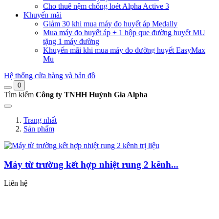
Cho thuê nệm chống loét Alpha Active 3
Khuyến mãi
Giảm 30 khi mua máy đo huyết áp Medally
Mua máy đo huyết áp + 1 hộp que đường huyết MU
tặng 1 máy đường
Khuyến mãi khi mua máy đo đường huyết EasyMax
Mu
Hệ thống cửa hàng và bản đồ
0
Tìm kiếm
Công ty TNHH Huỳnh Gia Alpha
Trang nhất
Sản phẩm
Máy từ trường kết hợp nhiệt rung 2 kênh...
Liên hệ