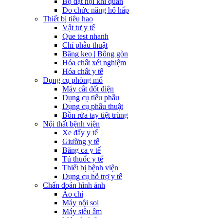
Bộ đặt nội khí quản
Đo chức năng hô hấp
Thiết bị tiêu hao
Vật tư y tế
Que test nhanh
Chỉ phẫu thuật
Băng keo | Bông gòn
Hóa chất xét nghiệm
Hóa chất y tế
Dụng cụ phòng mổ
Máy cắt đốt điện
Dụng cụ tiểu phẫu
Dụng cụ phẫu thuật
Bồn rửa tay tiệt trùng
Nội thất bệnh viện
Xe đẩy y tế
Giường y tế
Băng ca y tế
Tủ thuốc y tế
Thiết bị bệnh viện
Dụng cụ hỗ trợ y tế
Chẩn đoán hình ảnh
Áo chì
Máy nội soi
Máy siêu âm