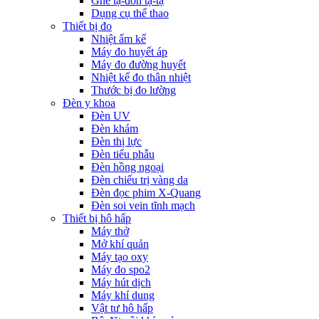
Ghế tạ-đòn tạ-tạ
Dụng cụ thể thao
Thiết bị đo
Nhiệt ẩm kế
Máy đo huyết áp
Máy đo đường huyết
Nhiệt kế đo thân nhiệt
Thước bị đo lường
Đèn y khoa
Đèn UV
Đèn khám
Đèn thị lực
Đèn tiểu phẫu
Đèn hồng ngoại
Đèn chiếu trị vàng da
Đèn đọc phim X-Quang
Đèn soi vein tĩnh mạch
Thiết bị hô hấp
Máy thở
Mở khí quản
Máy tạo oxy
Máy đo spo2
Máy hút dịch
Máy khí dung
Vật tư hô hấp