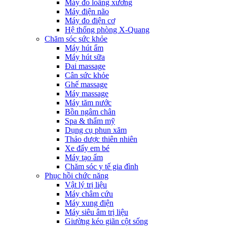
Máy đo loãng xương
Máy điện não
Máy đo điện cơ
Hệ thống phòng X-Quang
Chăm sóc sức khỏe
Máy hút ẩm
Máy hút sữa
Đai massage
Cân sức khỏe
Ghế massage
Máy massage
Máy tăm nước
Bồn ngâm chân
Spa & thẩm mỹ
Dụng cụ phun xăm
Thảo dược thiên nhiên
Xe đẩy em bé
Máy tạo ẩm
Chăm sóc y tế gia đình
Phục hồi chức năng
Vật lý trị liệu
Máy châm cứu
Máy xung điện
Máy siêu âm trị liệu
Giường kéo giãn cột sống