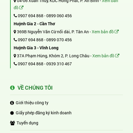
04-06 Xuân Thủy, KDC Hồng Phát, P. An Bình -
Xem bản
đồ
0907 694 868
-
0899 060 456
Huỳnh Gia 2 - Cần Thơ
369B Nguyễn Văn Cừ nối dài, P. Tân An -
Xem bản đồ
0907 694 868
-
0899 070 456
Huỳnh Gia 3 - Vĩnh Long
37A Phạm Hùng, Khóm 2, P. Long Châu -
Xem bản đồ
0907 694 868
-
0939 310 467
VỀ CHÚNG TÔI
Giới thiệu công ty
Giấy phép đăng ký kinh doanh
Tuyển dụng