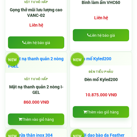
Bình làm ẩm VHC60
VẬT TƯ HÔ HẤP
Gọng thở mũi lưu lượng cao
VANC-02
Liên hệ
Liên hệ
Liên hệ báo giá
Liên hệ báo giá
NEW
NEW
ĐÈN TIỂU PHẪU
Đèn mổ Kyled200
VẬT TƯ HÔ HẤP
Mặt nạ thanh quản 2 nòng I-
GEL
10.875.000 VNĐ
860.000 VNĐ
Thêm vào giỏ hàng
Thêm vào giỏ hàng
NEW
NEW