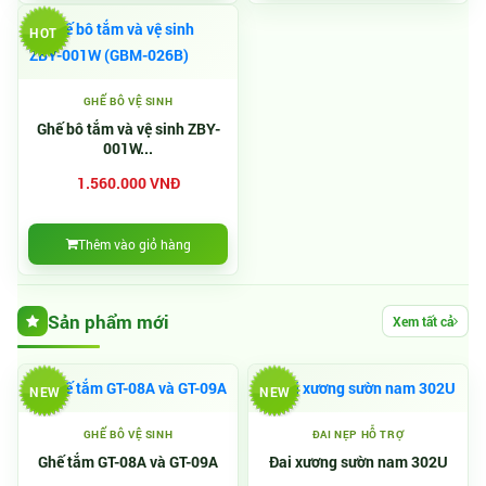
HOT
GHẾ BÔ VỆ SINH
Ghế bô tắm và vệ sinh ZBY-
001W...
1.560.000 VNĐ
Thêm vào giỏ hàng
Sản phẩm mới
Xem tất cả
NEW
NEW
GHẾ BÔ VỆ SINH
ĐAI NẸP HỖ TRỢ
Ghế tắm GT-08A và GT-09A
Đai xương sườn nam 302U