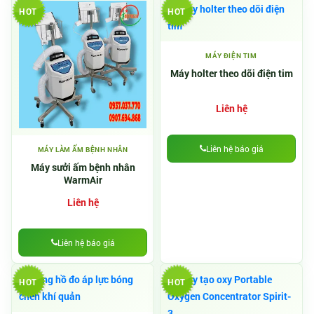
HOT
HOT
MÁY ĐIỆN TIM
Máy holter theo dõi điện tim
Liên hệ
Liên hệ báo giá
MÁY LÀM ẤM BỆNH NHÂN
Máy sưởi ấm bệnh nhân
WarmAir
Liên hệ
Liên hệ báo giá
HOT
HOT