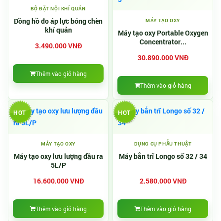
BỘ ĐẶT NỘI KHÍ QUẢN
Đồng hồ đo áp lực bóng chèn
MÁY TẠO OXY
khí quản
Máy tạo oxy Portable Oxygen
Concentrator...
3.490.000 VNĐ
30.890.000 VNĐ
Thêm vào giỏ hàng
Thêm vào giỏ hàng
HOT
HOT
MÁY TẠO OXY
DỤNG CỤ PHẪU THUẬT
Máy tạo oxy lưu lượng đầu ra
Máy bắn trĩ Longo số 32 / 34
5L/P
16.600.000 VNĐ
2.580.000 VNĐ
Thêm vào giỏ hàng
Thêm vào giỏ hàng