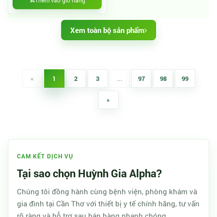
Thêm vào giỏ hàng
Xem toàn bộ sản phẩm
«
1
2
3
...
97
98
99
»
CAM KẾT DỊCH VỤ
Tại sao chọn Huỳnh Gia Alpha?
Chúng tôi đồng hành cùng bệnh viện, phòng khám và
gia đình tại Cần Thơ với thiết bị y tế chính hãng, tư vấn
rõ ràng và hỗ trợ sau bán hàng nhanh chóng.