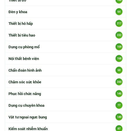
Đèn y khoa
64
Thiết bị hô hấp
217
Thiết bị tiêu hao
232
Dụng cụ phòng mổ
159
Nội thất bệnh viện
158
Chẩn đoán hình ảnh
50
Chăm sóc sức khỏe
244
Phục hồi chức năng
145
Dụng cụ chuyên khoa
77
Vật tư ngoại ngực bụng
140
Kiểm soát nhiễm khuẩn
87