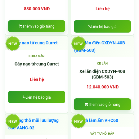
880.000 VNĐ
Liên hệ
Thêm vào giỏ hàng
Liên hệ báo giá
NEW
NEW
KHOA SẢN
Cây nạo tử cung Curret
XE LĂN
Xe lăn điện CXDYN-40B
(GBM-503)
Liên hệ
12.040.000 VNĐ
Liên hệ báo giá
Thêm vào giỏ hàng
NEW
NEW
VẬT TƯ HÔ HẤP