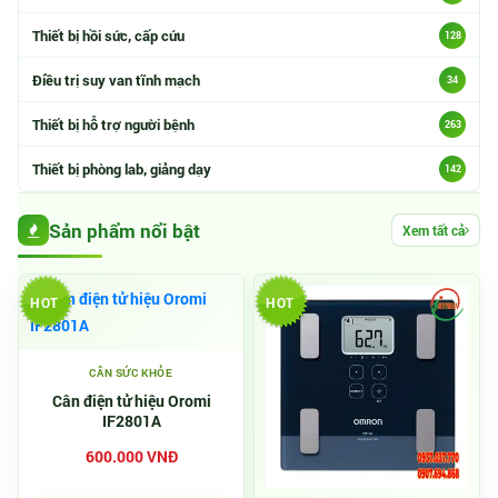
Thiết bị hồi sức, cấp cứu
128
Điều trị suy van tĩnh mạch
34
Thiết bị hỗ trợ người bệnh
263
Thiết bị phòng lab, giảng dạy
142
Sản phẩm nổi bật
Xem tất cả
HOT
HOT
CÂN SỨC KHỎE
Cân điện tử hiệu Oromi
IF2801A
600.000 VNĐ