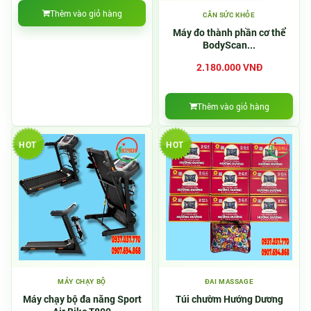
Thêm vào giỏ hàng
CÂN SỨC KHỎE
Máy đo thành phần cơ thể
BodyScan...
2.180.000 VNĐ
Thêm vào giỏ hàng
HOT
HOT
MÁY CHẠY BỘ
ĐAI MASSAGE
Máy chạy bộ đa năng Sport
Túi chườm Hướng Dương