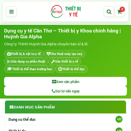
0
Dụng cụ y tế Cần Thơ – Thiết bị y Khoa chính hãng |
Huỳnh Gia Alpha
Công ty TNHH Huỳnh Gia Alpha chuyên bán sỉ & lẻ:
Thiết bị & vật tư y tế
Cho thuê máy tạo oxy
Sửa dụng cụ phẫu thuật
Sửa thiết bị y tế
Thiết bị thể thao trường học
Thiết bị thể dục
Xem sản phẩm
Gọi tư vấn ngay
DANH MỤC SẢN PHẨM
Danh mục sản phẩm
Dụng cụ thể dục
107
Thiết bị đo
148