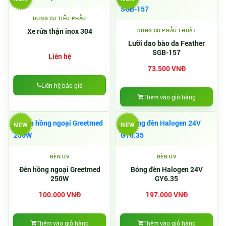
DỤNG CỤ TIỂU PHẪU
Xe rửa thận inox 304
DỤNG CỤ PHẪU THUẬT
Lưỡi dao bào da Feather
SGB-157
Liên hệ
73.500 VNĐ
Liên hệ báo giá
Thêm vào giỏ hàng
NEW
NEW
ĐÈN UV
ĐÈN UV
Đèn hồng ngoại Greetmed
Bóng đèn Halogen 24V
250W
GY6.35
100.000 VNĐ
197.000 VNĐ
Thêm vào giỏ hàng
Thêm vào giỏ hàng