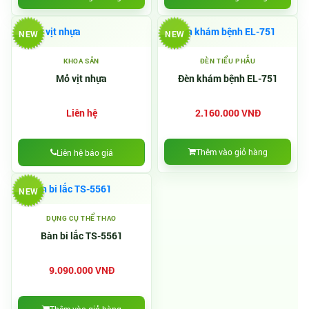
NEW
NEW
KHOA SẢN
ĐÈN TIỂU PHẪU
Mỏ vịt nhựa
Đèn khám bệnh EL-751
Liên hệ
2.160.000 VNĐ
Thêm vào giỏ hàng
Liên hệ báo giá
NEW
DỤNG CỤ THỂ THAO
Bàn bi lắc TS-5561
9.090.000 VNĐ