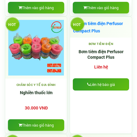
Thêm vào giỏ hàng
Thêm vào giỏ hàng
HOT
HOT
BƠM TIÊM ĐIỆN
Bơm tiêm điện Perfusor
Compact Plus
Liên hệ
Liên hệ báo giá
CHĂM SÓC Y TẾ GIA ĐÌNH
Nghiền thuốc lớn
30.000 VNĐ
Thêm vào giỏ hàng