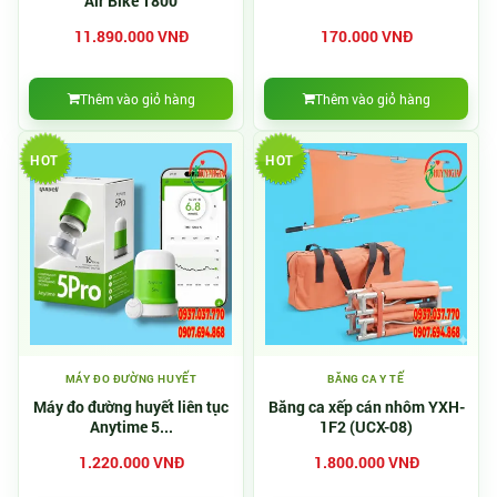
Air Bike T800
11.890.000 VNĐ
170.000 VNĐ
Thêm vào giỏ hàng
Thêm vào giỏ hàng
HOT
HOT
MÁY ĐO ĐƯỜNG HUYẾT
BĂNG CA Y TẾ
Máy đo đường huyết liên tục
Băng ca xếp cán nhôm YXH-
Anytime 5...
1F2 (UCX-08)
1.220.000 VNĐ
1.800.000 VNĐ