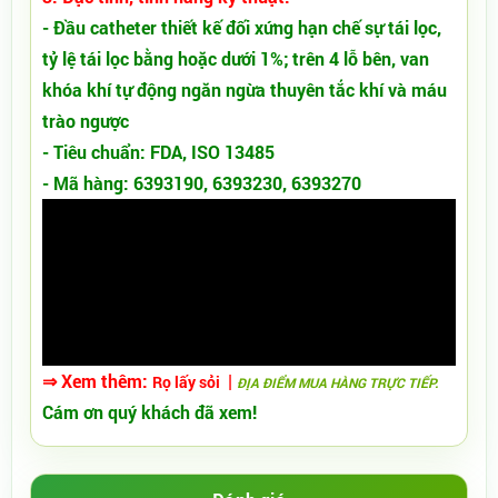
- Đầu catheter thiết kế đối xứng hạn chế sự tái lọc,
tỷ lệ tái lọc bằng hoặc dưới 1%; trên 4 lỗ bên, van
khóa khí tự động ngăn ngừa thuyên tắc khí và máu
trào ngược
- Tiêu chuẩn: FDA, ISO 13485
- Mã hàng: 6393190, 6393230, 6393270
⇒ Xem thêm:
|
Rọ lấy sỏi
ĐỊA ĐIỂM MUA HÀNG TRỰC TIẾP.
Cám ơn quý khách đã xem!