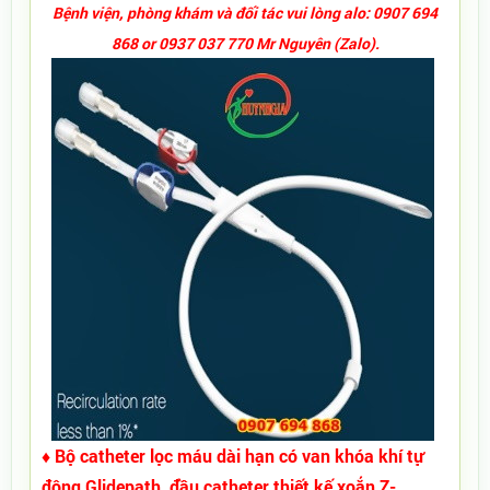
Bệnh viện, phòng khám và đối tác vui lòng alo: 0907 694
868 or 0937 037 770 Mr Nguyên (Zalo).
♦ Bộ catheter lọc máu dài hạn có van khóa khí tự
động Glidepath, đầu catheter thiết kế xoắn Z-