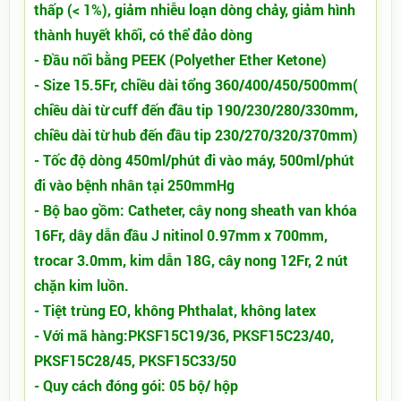
thấp (< 1%), giảm nhiễu loạn dòng chảy, giảm hình
thành huyết khối, có thể đảo dòng
- Đầu nối bằng PEEK (Polyether Ether Ketone)
- Size 15.5Fr, chiều dài tổng 360/400/450/500mm(
chiều dài từ cuff đến đầu tip 190/230/280/330mm,
chiều dài từ hub đến đầu tip 230/270/320/370mm)
- Tốc độ dòng 450ml/phút đi vào máy, 500ml/phút
đi vào bệnh nhân tại 250mmHg
- Bộ bao gồm: Catheter, cây nong sheath van khóa
16Fr, dây dẫn đầu J nitinol 0.97mm x 700mm,
trocar 3.0mm, kim dẫn 18G, cây nong 12Fr, 2 nút
chặn kim luồn.
- Tiệt trùng EO, không Phthalat, không latex
- Với mã hàng:PKSF15C19/36, PKSF15C23/40,
PKSF15C28/45, PKSF15C33/50
- Quy cách đóng gói: 05 bộ/ hộp