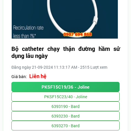
Bộ catheter chạy thận đường hầm sử
dụng lâu ngày
Đăng ngày 21-09-2024 11:13:17 AM - 2515 Lượt xem
Liên hệ
Giá bán:
PKSF15C19/36 - Joline
PKSF15C23/40 - Joline
6393190 - Bard
6393230 - Bard
6393270 - Bard