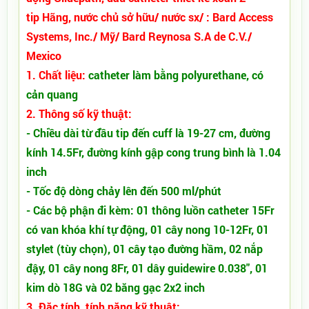
tip Hãng, nước chủ sở hữu/ nước sx/ : Bard Access
Systems, Inc./ Mỹ/ Bard Reynosa S.A de C.V./
Mexico
1. Chất liệu:
catheter làm bằng polyurethane, có
cản quang
2. Thông số kỹ thuật:
- Chiều dài từ đầu tip đến cuff là 19-27 cm, đường
kính 14.5Fr, đường kính gập cong trung bình là 1.04
inch
- Tốc độ dòng chảy lên đến 500 ml/phút
- Các bộ phận đi kèm: 01 thông luồn catheter 15Fr
có van khóa khí tự động, 01 cây nong 10-12Fr, 01
stylet (tùy chọn), 01 cây tạo đường hầm, 02 nắp
đậy, 01 cây nong 8Fr, 01 dây guidewire 0.038", 01
kim dò 18G và 02 băng gạc 2x2 inch
3. Đặc tính, tính năng kỹ thuật: