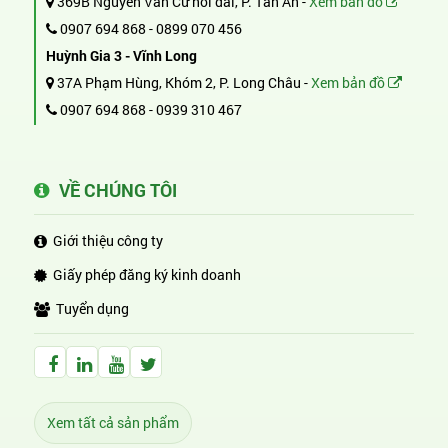
369B Nguyễn Văn Cừ nối dài, P. Tân An -
Xem bản đồ
0907 694 868
-
0899 070 456
Huỳnh Gia 3 - Vĩnh Long
37A Phạm Hùng, Khóm 2, P. Long Châu -
Xem bản đồ
0907 694 868
-
0939 310 467
VỀ CHÚNG TÔI
Giới thiệu công ty
Giấy phép đăng ký kinh doanh
Tuyển dụng
Facebook Huỳnh Gia Alpha
LinkedIn Huỳnh Gia Alpha
YouTube Huỳnh Gia Alpha
Twitter Huỳnh Gia Alpha
Xem tất cả sản phẩm