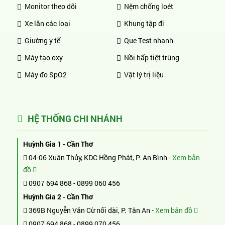
Monitor theo dõi
Nệm chống loét
Xe lăn các loại
Khung tập đi
Giường y tế
Que Test nhanh
Máy tạo oxy
Nồi hấp tiệt trùng
Máy đo SpO2
Vật lý trị liệu
HỆ THỐNG CHI NHÁNH
Huỳnh Gia 1 - Cần Thơ
04-06 Xuân Thủy, KDC Hồng Phát, P. An Bình -
Xem bản
đồ
0907 694 868
-
0899 060 456
Huỳnh Gia 2 - Cần Thơ
369B Nguyễn Văn Cừ nối dài, P. Tân An -
Xem bản đồ
0907 694 868
-
0899 070 456