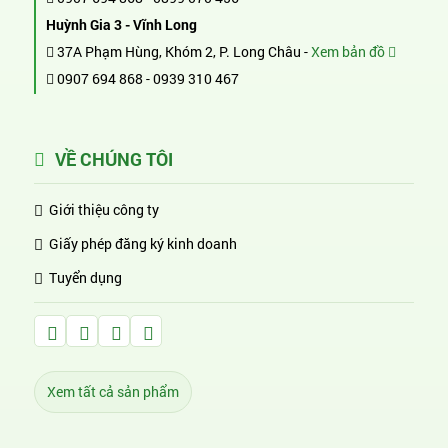
Huỳnh Gia 3 - Vĩnh Long
37A Phạm Hùng, Khóm 2, P. Long Châu -
Xem bản đồ
0907 694 868
-
0939 310 467
VỀ CHÚNG TÔI
Giới thiệu công ty
Giấy phép đăng ký kinh doanh
Tuyển dụng
Facebook Huỳnh Gia Alpha
LinkedIn Huỳnh Gia Alpha
YouTube Huỳnh Gia Alpha
Twitter Huỳnh Gia Alpha
Xem tất cả sản phẩm