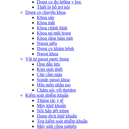
Dụng cụ đo lường y học
Thiết bị hỗ trợ nói
Dụng cụ chuyên khoa
Khoa sản
Khoa mắt
Khoa chỉnh hình
Khoa tai mũi họng
Khoa răng hàm mặt
Ngoại niệu
Dụng cụ khám bệnh
Ngoại khoa
Vật tư ngoại ngực bụng
Ống dẫn lưu
Kim sinh thiết
Clip cầm máu
Sonde ngoại khoa
Hậu môn nhân tạo
Chăm sóc vết thương
Kiểm soát nhiễm khuẩn
Thùng rác y tế
Máy khử khuẩn
Nồi hấp tiệt trùng
Dung dịch khử khuẩn
Test kiểm soát nhiễm khuẩn
Máy giặt công nghiệp