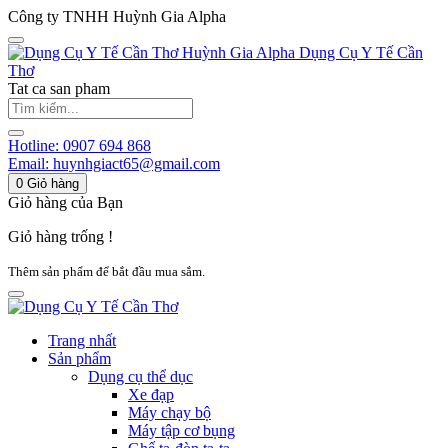
Công ty TNHH Huỳnh Gia Alpha
Huỳnh Gia Alpha
Dụng Cụ Y Tế Cần
Thơ
Tat ca san pham
Hotline:
0907 694 868
Email:
huynhgiact65@gmail.com
0
Giỏ hàng
Giỏ hàng của Bạn
Giỏ hàng trống !
Thêm sản phẩm để bắt đầu mua sắm.
Trang nhất
Sản phẩm
Dụng cụ thể dục
Xe đạp
Máy chạy bộ
Máy tập cơ bụng