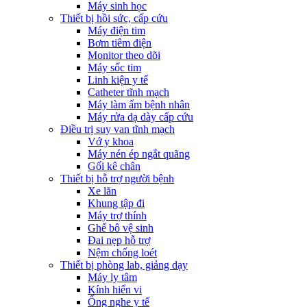
Máy sinh học
Thiết bị hồi sức, cấp cứu
Máy điện tim
Bơm tiêm điện
Monitor theo dõi
Máy sốc tim
Linh kiện y tế
Catheter tĩnh mạch
Máy làm ấm bệnh nhân
Máy rửa dạ dày cấp cứu
Điều trị suy van tĩnh mạch
Vớ y khoa
Máy nén ép ngắt quãng
Gối kê chân
Thiết bị hỗ trợ người bệnh
Xe lăn
Khung tập đi
Máy trợ thính
Ghế bô vệ sinh
Đai nẹp hỗ trợ
Nệm chống loét
Thiết bị phòng lab, giảng dạy
Máy ly tâm
Kính hiển vi
Ống nghe y tế