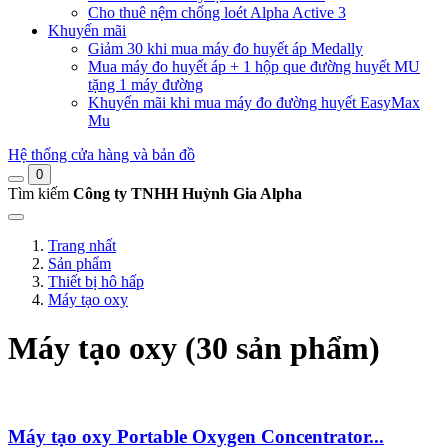
Cho thuê nệm chống loét Alpha Active 3
Khuyến mãi
Giảm 30 khi mua máy đo huyết áp Medally
Mua máy đo huyết áp + 1 hộp que đường huyết MU
tặng 1 máy đường
Khuyến mãi khi mua máy đo đường huyết EasyMax
Mu
Hệ thống cửa hàng và bản đồ
0
Tìm kiếm
Công ty TNHH Huỳnh Gia Alpha
Trang nhất
Sản phẩm
Thiết bị hô hấp
Máy tạo oxy
Máy tạo oxy (30 sản phẩm)
Máy tạo oxy Portable Oxygen Concentrator...