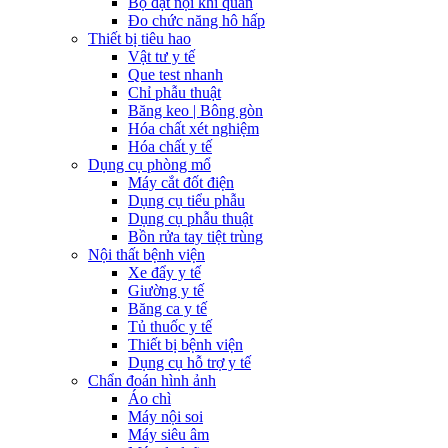
Bộ đặt nội khí quản
Đo chức năng hô hấp
Thiết bị tiêu hao
Vật tư y tế
Que test nhanh
Chỉ phẫu thuật
Băng keo | Bông gòn
Hóa chất xét nghiệm
Hóa chất y tế
Dụng cụ phòng mổ
Máy cắt đốt điện
Dụng cụ tiểu phẫu
Dụng cụ phẫu thuật
Bồn rửa tay tiệt trùng
Nội thất bệnh viện
Xe đẩy y tế
Giường y tế
Băng ca y tế
Tủ thuốc y tế
Thiết bị bệnh viện
Dụng cụ hỗ trợ y tế
Chẩn đoán hình ảnh
Áo chì
Máy nội soi
Máy siêu âm