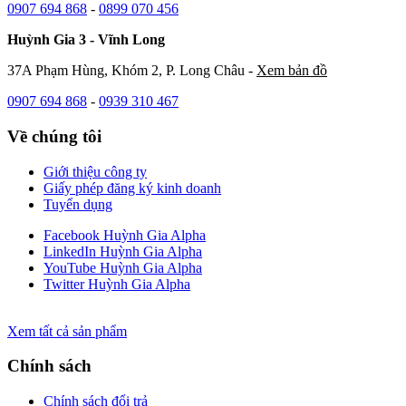
0907 694 868
-
0899 070 456
Huỳnh Gia 3 - Vĩnh Long
37A Phạm Hùng, Khóm 2, P. Long Châu -
Xem bản đồ
0907 694 868
-
0939 310 467
Về chúng tôi
Giới thiệu công ty
Giấy phép đăng ký kinh doanh
Tuyển dụng
Facebook Huỳnh Gia Alpha
LinkedIn Huỳnh Gia Alpha
YouTube Huỳnh Gia Alpha
Twitter Huỳnh Gia Alpha
Xem tất cả sản phẩm
Chính sách
Chính sách đổi trả