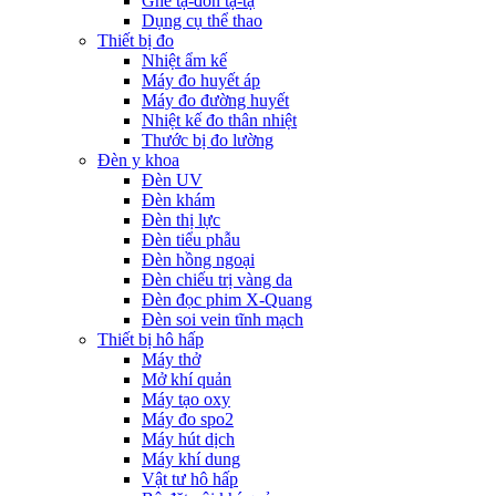
Ghế tạ-đòn tạ-tạ
Dụng cụ thể thao
Thiết bị đo
Nhiệt ẩm kế
Máy đo huyết áp
Máy đo đường huyết
Nhiệt kế đo thân nhiệt
Thước bị đo lường
Đèn y khoa
Đèn UV
Đèn khám
Đèn thị lực
Đèn tiểu phẫu
Đèn hồng ngoại
Đèn chiếu trị vàng da
Đèn đọc phim X-Quang
Đèn soi vein tĩnh mạch
Thiết bị hô hấp
Máy thở
Mở khí quản
Máy tạo oxy
Máy đo spo2
Máy hút dịch
Máy khí dung
Vật tư hô hấp