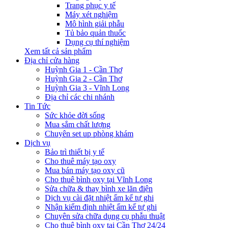
Trang phục y tế
Máy xét nghiệm
Mô hình giải phẫu
Tủ bảo quản thuốc
Dụng cụ thí nghiệm
Xem tất cả sản phẩm
Địa chỉ cửa hàng
Huỳnh Gia 1 - Cần Thơ
Huỳnh Gia 2 - Cần Thơ
Huỳnh Gia 3 - Vĩnh Long
Địa chỉ các chi nhánh
Tin Tức
Sức khỏe đời sống
Mua sắm chất lượng
Chuyên set up phòng khám
Dịch vụ
Bảo trì thiết bị y tế
Cho thuê máy tạo oxy
Mua bán máy tạo oxy cũ
Cho thuê bình oxy tại Vĩnh Long
Sửa chữa & thay bình xe lăn điện
Dịch vụ cài đặt nhiệt ẩm kế tự ghi
Nhận kiểm định nhiệt ẩm kế tự ghi
Chuyên sửa chữa dụng cụ phẫu thuật
Cho thuê bình oxy tại Cần Thơ 24/24