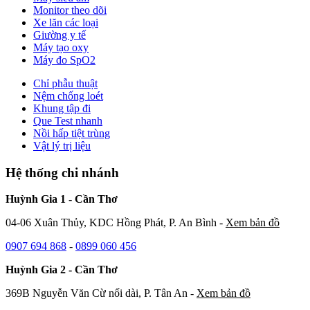
Monitor theo dõi
Xe lăn các loại
Giường y tế
Máy tạo oxy
Máy đo SpO2
Chỉ phẫu thuật
Nệm chống loét
Khung tập đi
Que Test nhanh
Nồi hấp tiệt trùng
Vật lý trị liệu
Hệ thống chi nhánh
Huỳnh Gia 1 - Cần Thơ
04-06 Xuân Thủy, KDC Hồng Phát, P. An Bình -
Xem bản đồ
0907 694 868
-
0899 060 456
Huỳnh Gia 2 - Cần Thơ
369B Nguyễn Văn Cừ nối dài, P. Tân An -
Xem bản đồ