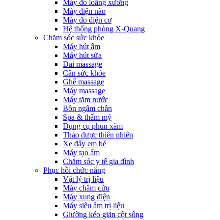
Máy đo loãng xương
Máy điện não
Máy đo điện cơ
Hệ thống phòng X-Quang
Chăm sóc sức khỏe
Máy hút ẩm
Máy hút sữa
Đai massage
Cân sức khỏe
Ghế massage
Máy massage
Máy tăm nước
Bồn ngâm chân
Spa & thẩm mỹ
Dụng cụ phun xăm
Thảo dược thiên nhiên
Xe đẩy em bé
Máy tạo ẩm
Chăm sóc y tế gia đình
Phục hồi chức năng
Vật lý trị liệu
Máy châm cứu
Máy xung điện
Máy siêu âm trị liệu
Giường kéo giãn cột sống