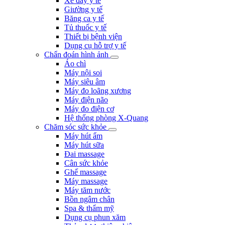
Xe đẩy y tế
Giường y tế
Băng ca y tế
Tủ thuốc y tế
Thiết bị bệnh viện
Dụng cụ hỗ trợ y tế
Chẩn đoán hình ảnh
Áo chì
Máy nội soi
Máy siêu âm
Máy đo loãng xương
Máy điện não
Máy đo điện cơ
Hệ thống phòng X-Quang
Chăm sóc sức khỏe
Máy hút ẩm
Máy hút sữa
Đai massage
Cân sức khỏe
Ghế massage
Máy massage
Máy tăm nước
Bồn ngâm chân
Spa & thẩm mỹ
Dụng cụ phun xăm