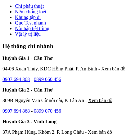
Chỉ phẫu thuật
Nệm chống loét
Khung tập đi
Que Test nhanh
Nồi hấp tiệt trùng
Vật lý trị liệu
Hệ thống chi nhánh
Huỳnh Gia 1 - Cần Thơ
04-06 Xuân Thủy, KDC Hồng Phát, P. An Bình -
Xem bản đồ
0907 694 868
-
0899 060 456
Huỳnh Gia 2 - Cần Thơ
369B Nguyễn Văn Cừ nối dài, P. Tân An -
Xem bản đồ
0907 694 868
-
0899 070 456
Huỳnh Gia 3 - Vĩnh Long
37A Phạm Hùng, Khóm 2, P. Long Châu -
Xem bản đồ