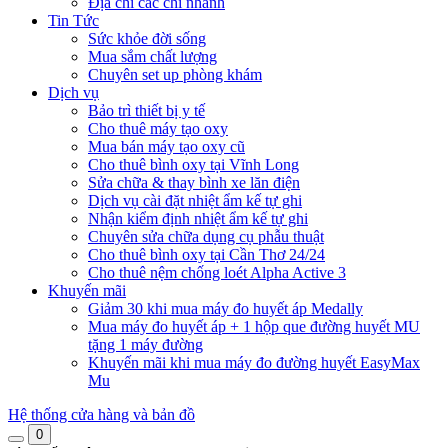
Địa chỉ các chi nhánh
Tin Tức
Sức khỏe đời sống
Mua sắm chất lượng
Chuyên set up phòng khám
Dịch vụ
Bảo trì thiết bị y tế
Cho thuê máy tạo oxy
Mua bán máy tạo oxy cũ
Cho thuê bình oxy tại Vĩnh Long
Sửa chữa & thay bình xe lăn điện
Dịch vụ cài đặt nhiệt ẩm kế tự ghi
Nhận kiểm định nhiệt ẩm kế tự ghi
Chuyên sửa chữa dụng cụ phẫu thuật
Cho thuê bình oxy tại Cần Thơ 24/24
Cho thuê nệm chống loét Alpha Active 3
Khuyến mãi
Giảm 30 khi mua máy đo huyết áp Medally
Mua máy đo huyết áp + 1 hộp que đường huyết MU
tặng 1 máy đường
Khuyến mãi khi mua máy đo đường huyết EasyMax
Mu
Hệ thống cửa hàng và bản đồ
0