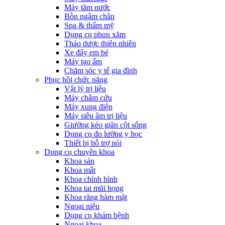
Máy tăm nước
Bồn ngâm chân
Spa & thẩm mỹ
Dụng cụ phun xăm
Thảo dược thiên nhiên
Xe đẩy em bé
Máy tạo ẩm
Chăm sóc y tế gia đình
Phục hồi chức năng
Vật lý trị liệu
Máy châm cứu
Máy xung điện
Máy siêu âm trị liệu
Giường kéo giãn cột sống
Dụng cụ đo lường y học
Thiết bị hỗ trợ nói
Dụng cụ chuyên khoa
Khoa sản
Khoa mắt
Khoa chỉnh hình
Khoa tai mũi họng
Khoa răng hàm mặt
Ngoại niệu
Dụng cụ khám bệnh
Ngoại khoa