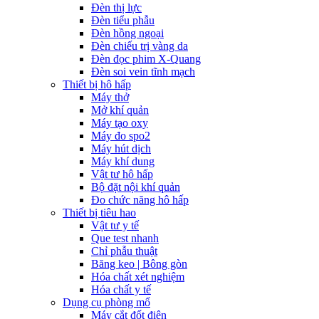
Đèn thị lực
Đèn tiểu phẫu
Đèn hồng ngoại
Đèn chiếu trị vàng da
Đèn đọc phim X-Quang
Đèn soi vein tĩnh mạch
Thiết bị hô hấp
Máy thở
Mở khí quản
Máy tạo oxy
Máy đo spo2
Máy hút dịch
Máy khí dung
Vật tư hô hấp
Bộ đặt nội khí quản
Đo chức năng hô hấp
Thiết bị tiêu hao
Vật tư y tế
Que test nhanh
Chỉ phẫu thuật
Băng keo | Bông gòn
Hóa chất xét nghiệm
Hóa chất y tế
Dụng cụ phòng mổ
Máy cắt đốt điện