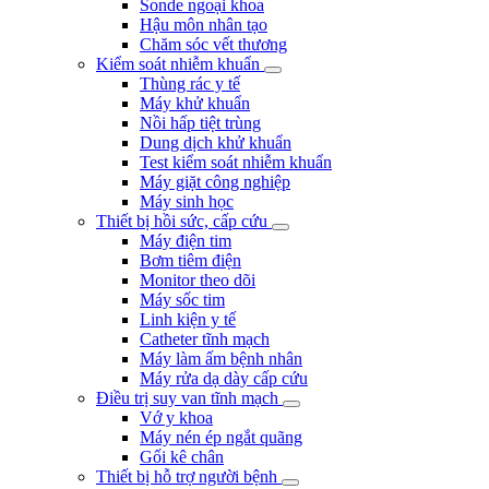
Sonde ngoại khoa
Hậu môn nhân tạo
Chăm sóc vết thương
Kiểm soát nhiễm khuẩn
Thùng rác y tế
Máy khử khuẩn
Nồi hấp tiệt trùng
Dung dịch khử khuẩn
Test kiểm soát nhiễm khuẩn
Máy giặt công nghiệp
Máy sinh học
Thiết bị hồi sức, cấp cứu
Máy điện tim
Bơm tiêm điện
Monitor theo dõi
Máy sốc tim
Linh kiện y tế
Catheter tĩnh mạch
Máy làm ấm bệnh nhân
Máy rửa dạ dày cấp cứu
Điều trị suy van tĩnh mạch
Vớ y khoa
Máy nén ép ngắt quãng
Gối kê chân
Thiết bị hỗ trợ người bệnh