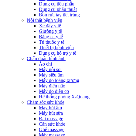
Dụng cụ tiểu phẫu
Dụng cụ phẫu thuật
Bồn rửa tay tiệt trùng
Nội thất bệnh viện
Xe đẩy y tế
Giường y tế
Băng ca y tế
Tủ thuốc y tế
Thiết bị bệnh viện
Dụng cụ hỗ trợ y tế
Chẩn đoán hình ảnh
Áo chì
Máy nội soi
Máy siêu âm
Máy đo loãng xương
Máy điện não
Máy đo điện cơ
Hệ thống phòng X-Quang
Chăm sóc sức khỏe
Máy hút ẩm
Máy hút sữa
Đai massage
Cân sức khỏe
Ghế massage
Máy massage