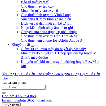
Bảo trì thiết bị y tế
Cho thuê máy tạo oxy
Mua bán máy tạo oxy cũ
Cho thuê bình oxy tại Vĩnh Long
Sửa chữa & thay bình xe lăn điện
Dịch vụ cài đặt nhiệt ẩm kế tự ghi
Nhận kiểm định nhiệt ẩm kế tự ghi
Chuyên sửa chữa dụng cụ phẫu thuật
Cho thuê bình oxy tại Cần Thơ 24/24
Cho thuê nệm chống loét Alpha Active 3
Khuyến mãi
Giảm 30 khi mua máy đo huyết áp Medally
Mua máy đo huyết áp + 1 hộp que đường huyết MU
tặng 1 máy đường
Khuyến mãi khi mua máy đo đường huyết EasyMax
Mu
Huỳnh Gia Alpha
Dụng Cụ Y Tế Cần
Thơ
Tat ca san pham
Hotline:
0907 694 868
Email:
huynhgiact65@gmail.com
0
Giỏ hàng