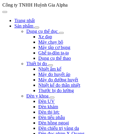
Công ty TNHH Huỳnh Gia Alpha
Trang nhất
Sản phẩm
Dụng cụ thể dục
Xe đạp
Máy chạy bộ
Máy tập cơ bụng
Ghế tạ-đòn tạ-tạ
Dụng cụ thể thao
Thiết bị đo
Nhiệt ẩm kế
Máy đo huyết áp
Máy đo đường huyết
Nhiệt kế đo thân nhiệt
Thước bị đo lường
Đèn y khoa
Đèn UV
Đèn khám
Đèn thị lực
Đèn tiểu phẫu
Đèn hồng ngoại
Đèn chiếu trị vàng da
Đèn đọc phim X-Quang