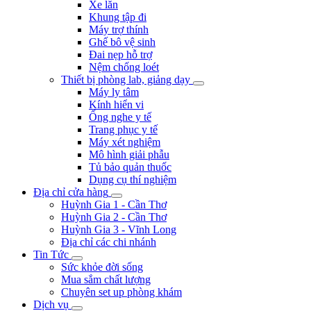
Xe lăn
Khung tập đi
Máy trợ thính
Ghế bô vệ sinh
Đai nẹp hỗ trợ
Nệm chống loét
Thiết bị phòng lab, giảng dạy
Máy ly tâm
Kính hiển vi
Ống nghe y tế
Trang phục y tế
Máy xét nghiệm
Mô hình giải phẫu
Tủ bảo quản thuốc
Dụng cụ thí nghiệm
Địa chỉ cửa hàng
Huỳnh Gia 1 - Cần Thơ
Huỳnh Gia 2 - Cần Thơ
Huỳnh Gia 3 - Vĩnh Long
Địa chỉ các chi nhánh
Tin Tức
Sức khỏe đời sống
Mua sắm chất lượng
Chuyên set up phòng khám
Dịch vụ