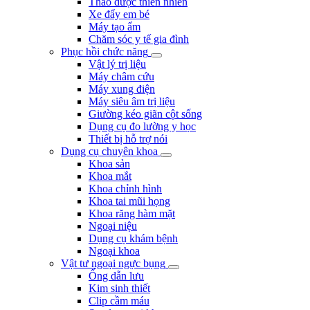
Thảo dược thiên nhiên
Xe đẩy em bé
Máy tạo ẩm
Chăm sóc y tế gia đình
Phục hồi chức năng
Vật lý trị liệu
Máy châm cứu
Máy xung điện
Máy siêu âm trị liệu
Giường kéo giãn cột sống
Dụng cụ đo lường y học
Thiết bị hỗ trợ nói
Dụng cụ chuyên khoa
Khoa sản
Khoa mắt
Khoa chỉnh hình
Khoa tai mũi họng
Khoa răng hàm mặt
Ngoại niệu
Dụng cụ khám bệnh
Ngoại khoa
Vật tư ngoại ngực bụng
Ống dẫn lưu
Kim sinh thiết
Clip cầm máu