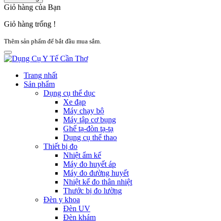
Giỏ hàng của Bạn
Giỏ hàng trống !
Thêm sản phẩm để bắt đầu mua sắm.
Trang nhất
Sản phẩm
Dụng cụ thể dục
Xe đạp
Máy chạy bộ
Máy tập cơ bụng
Ghế tạ-đòn tạ-tạ
Dụng cụ thể thao
Thiết bị đo
Nhiệt ẩm kế
Máy đo huyết áp
Máy đo đường huyết
Nhiệt kế đo thân nhiệt
Thước bị đo lường
Đèn y khoa
Đèn UV
Đèn khám