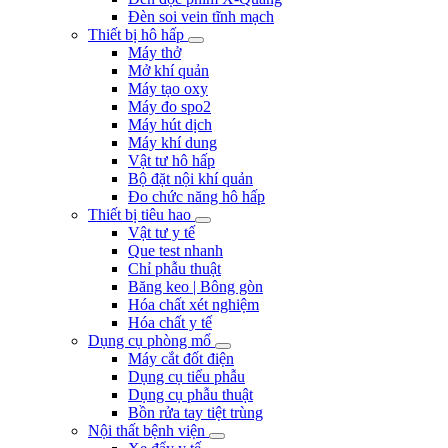
Đèn soi vein tĩnh mạch
Thiết bị hô hấp
Máy thở
Mở khí quản
Máy tạo oxy
Máy đo spo2
Máy hút dịch
Máy khí dung
Vật tư hô hấp
Bộ đặt nội khí quản
Đo chức năng hô hấp
Thiết bị tiêu hao
Vật tư y tế
Que test nhanh
Chỉ phẫu thuật
Băng keo | Bông gòn
Hóa chất xét nghiệm
Hóa chất y tế
Dụng cụ phòng mổ
Máy cắt đốt điện
Dụng cụ tiểu phẫu
Dụng cụ phẫu thuật
Bồn rửa tay tiệt trùng
Nội thất bệnh viện