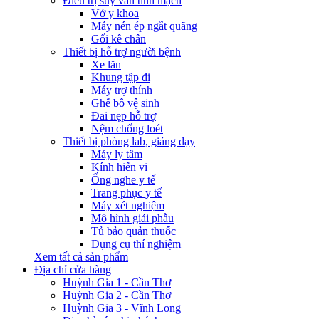
Điều trị suy van tĩnh mạch
Vớ y khoa
Máy nén ép ngắt quãng
Gối kê chân
Thiết bị hỗ trợ người bệnh
Xe lăn
Khung tập đi
Máy trợ thính
Ghế bô vệ sinh
Đai nẹp hỗ trợ
Nệm chống loét
Thiết bị phòng lab, giảng dạy
Máy ly tâm
Kính hiển vi
Ống nghe y tế
Trang phục y tế
Máy xét nghiệm
Mô hình giải phẫu
Tủ bảo quản thuốc
Dụng cụ thí nghiệm
Xem tất cả sản phẩm
Địa chỉ cửa hàng
Huỳnh Gia 1 - Cần Thơ
Huỳnh Gia 2 - Cần Thơ
Huỳnh Gia 3 - Vĩnh Long