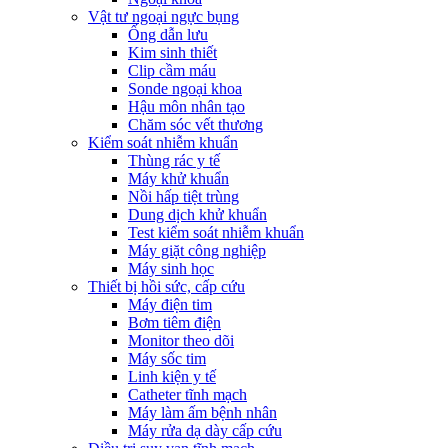
Vật tư ngoại ngực bụng
Ống dẫn lưu
Kim sinh thiết
Clip cầm máu
Sonde ngoại khoa
Hậu môn nhân tạo
Chăm sóc vết thương
Kiểm soát nhiễm khuẩn
Thùng rác y tế
Máy khử khuẩn
Nồi hấp tiệt trùng
Dung dịch khử khuẩn
Test kiểm soát nhiễm khuẩn
Máy giặt công nghiệp
Máy sinh học
Thiết bị hồi sức, cấp cứu
Máy điện tim
Bơm tiêm điện
Monitor theo dõi
Máy sốc tim
Linh kiện y tế
Catheter tĩnh mạch
Máy làm ấm bệnh nhân
Máy rửa dạ dày cấp cứu