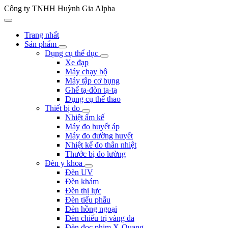
Công ty TNHH Huỳnh Gia Alpha
Trang nhất
Sản phẩm
Dụng cụ thể dục
Xe đạp
Máy chạy bộ
Máy tập cơ bụng
Ghế tạ-đòn tạ-tạ
Dụng cụ thể thao
Thiết bị đo
Nhiệt ẩm kế
Máy đo huyết áp
Máy đo đường huyết
Nhiệt kế đo thân nhiệt
Thước bị đo lường
Đèn y khoa
Đèn UV
Đèn khám
Đèn thị lực
Đèn tiểu phẫu
Đèn hồng ngoại
Đèn chiếu trị vàng da
Đèn đọc phim X-Quang