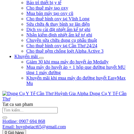
Bảo trì thiết bị y tế
Cho thuê máy tạo oxy
Mua bán máy tạo oxy cũ
Cho thuê bình oxy tại Vĩnh Long
Sửa chữa & thay bình xe lăn điện
Dịch vụ cài đặt nhiệt ẩm kế tự ghi
Nhận kiểm định nhiệt ẩm kế tự ghi
Chuyên sửa chữa dụng cụ phẫu thuật
Cho thuê bình oxy tại Cần Thơ 24/24
Cho thuê nệm chống loét Alpha Active 3
Khuyến mãi
Giảm 30 khi mua máy đo huyết áp Medally
Mua máy đo huyết áp + 1 hộp que đường huyết MU
tặng 1 máy đường
Khuyến mãi khi mua máy đo đường huyết EasyMax
Mu
Huỳnh Gia Alpha
Dụng Cụ Y Tế Cần
Thơ
Tat ca san pham
Hotline:
0907 694 868
Email:
huynhgiact65@gmail.com
0
Giỏ hàng