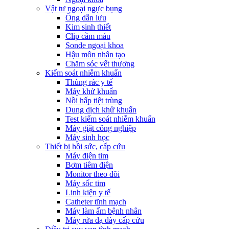
Vật tư ngoại ngực bụng
Ống dẫn lưu
Kim sinh thiết
Clip cầm máu
Sonde ngoại khoa
Hậu môn nhân tạo
Chăm sóc vết thương
Kiểm soát nhiễm khuẩn
Thùng rác y tế
Máy khử khuẩn
Nồi hấp tiệt trùng
Dung dịch khử khuẩn
Test kiểm soát nhiễm khuẩn
Máy giặt công nghiệp
Máy sinh học
Thiết bị hồi sức, cấp cứu
Máy điện tim
Bơm tiêm điện
Monitor theo dõi
Máy sốc tim
Linh kiện y tế
Catheter tĩnh mạch
Máy làm ấm bệnh nhân
Máy rửa dạ dày cấp cứu