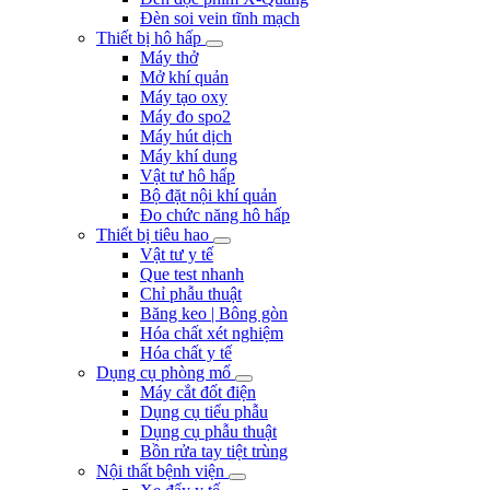
Đèn soi vein tĩnh mạch
Thiết bị hô hấp
Máy thở
Mở khí quản
Máy tạo oxy
Máy đo spo2
Máy hút dịch
Máy khí dung
Vật tư hô hấp
Bộ đặt nội khí quản
Đo chức năng hô hấp
Thiết bị tiêu hao
Vật tư y tế
Que test nhanh
Chỉ phẫu thuật
Băng keo | Bông gòn
Hóa chất xét nghiệm
Hóa chất y tế
Dụng cụ phòng mổ
Máy cắt đốt điện
Dụng cụ tiểu phẫu
Dụng cụ phẫu thuật
Bồn rửa tay tiệt trùng
Nội thất bệnh viện