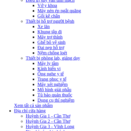
Điều trị suy van tĩnh mạch
Vớ y khoa
Máy nén ép ngắt quãng
Gối kê chân
Thiết bị hỗ trợ người bệnh
Xe lăn
Khung tập đi
Máy trợ thính
Ghế bô vệ sinh
Đai nẹp hỗ trợ
Nệm chống loét
Thiết bị phòng lab, giảng dạy
Máy ly tâm
Kính hiển vi
Ống nghe y tế
Trang phục y tế
Máy xét nghiệm
Mô hình giải phẫu
Tủ bảo quản thuốc
Dụng cụ thí nghiệm
Xem tất cả sản phẩm
Địa chỉ cửa hàng
Huỳnh Gia 1 - Cần Thơ
Huỳnh Gia 2 - Cần Thơ
Huỳnh Gia 3 - Vĩnh Long