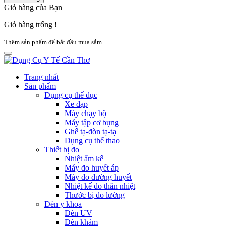
Giỏ hàng của Bạn
Giỏ hàng trống !
Thêm sản phẩm để bắt đầu mua sắm.
Trang nhất
Sản phẩm
Dụng cụ thể dục
Xe đạp
Máy chạy bộ
Máy tập cơ bụng
Ghế tạ-đòn tạ-tạ
Dụng cụ thể thao
Thiết bị đo
Nhiệt ẩm kế
Máy đo huyết áp
Máy đo đường huyết
Nhiệt kế đo thân nhiệt
Thước bị đo lường
Đèn y khoa
Đèn UV
Đèn khám