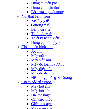
Dụng cụ tiểu phẫu
Dụng cụ phẫu thuật
Bồn rửa tay tiệt trùng
Nội thất bệnh viện
Xe đẩy y tế
Giường y tế
Băng ca y tế
Tủ thuốc y tế
Thiết bị bệnh viện
Dụng cụ hỗ trợ y tế
Chẩn đoán hình ảnh
Áo chì
Máy nội soi
Máy siêu âm
Máy đo loãng xương
Máy điện não
Máy đo điện cơ
Hệ thống phòng X-Quang
Chăm sóc sức khỏe
Máy hút ẩm
Máy hút sữa
Đai massage
Cân sức khỏe
Ghế massage
Máy massage