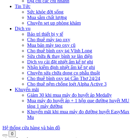
Địa chỉ các chi nhánh
Tin Tức
Sức khỏe đời sống
Mua sắm chất lượng
Chuyên set up phòng khám
Dịch vụ
Bảo trì thiết bị y tế
Cho thuê máy tạo oxy
Mua bán máy tạo oxy cũ
Cho thuê bình oxy tại Vĩnh Long
Sửa chữa & thay bình xe lăn điện
Dịch vụ cài đặt nhiệt ẩm kế tự ghi
Nhận kiểm định nhiệt ẩm kế tự ghi
Chuyên sửa chữa dụng cụ phẫu thuật
Cho thuê bình oxy tại Cần Thơ 24/24
Cho thuê nệm chống loét Alpha Active 3
Khuyến mãi
Giảm 30 khi mua máy đo huyết áp Medally
Mua máy đo huyết áp + 1 hộp que đường huyết MU
tặng 1 máy đường
Khuyến mãi khi mua máy đo đường huyết EasyMax
Mu
Hệ thống cửa hàng và bản đồ
0