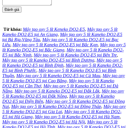
Từ khóa:
Máy tạo oxy 5 lít Keneko DO2-E5
,
Máy tạo oxy 5 lít
Kaneko DO2-E5 tại An Giang
,
Máy tạo oxy 5 lít Kaneko DO2-E5
tại Bà Rịa-Vũng Tàu
,
Máy tạo oxy 5 lít Kaneko DO2-E5 tại Bạc
Liêu
,
Máy tạo oxy 5 lít Kaneko DO2-E5 tại Bắc Kạn
,
Máy tạo oxy 5
lít Kaneko DO2-E5 tại Bắc Giang
,
Máy tạo oxy 5 lít Kaneko DO2-
E5 tại Bắc Ninh
,
Máy tạo oxy 5 lít Kaneko DO2-E5 tại Bến Tre
,
Máy tạo oxy 5 lít Kaneko DO2-E5 tại Bình Dương
,
Máy tạo oxy 5
lít Kaneko DO2-E5 tại Bình Định
,
Máy tạo oxy 5 lít Kaneko DO2-
E5 tại Bình Phước
,
Máy tạo oxy 5 lít Kaneko DO2-E5 tại Bình
Thuận
,
Máy tạo oxy 5 lít Kaneko DO2-E5 tại Cà Mau
,
Máy tạo oxy
5 lít Kaneko DO2-E5 tại Cao Bằng
,
Máy tạo oxy 5 lít Kaneko
DO2-E5 tại Cần Thơ
,
Máy tạo oxy 5 lít Kaneko DO2-E5 tại Đà
Nẵng
,
Máy tạo oxy 5 lít Kaneko DO2-E5 tại Đắk Lắk
,
Máy tạo oxy
5 lít Kaneko DO2-E5 tại Đắk Nông
,
Máy tạo oxy 5 lít Kaneko
DO2-E5 tại Điện Biên
,
Máy tạo oxy 5 lít Kaneko DO2-E5 tại Đồng
Nai
,
Máy tạo oxy 5 lít Kaneko DO2-E5 tại Đồng Tháp
,
Máy tạo oxy
5 lít Kaneko DO2-E5 tại Gia Lai
,
Máy tạo oxy 5 lít Kaneko DO2-
E5 tại Hà Giang
,
Máy tạo oxy 5 lít Kaneko DO2-E5 tại Hà Nam
,
Máy tạo oxy 5 lít Kaneko DO2-E5 tại Hà Nội
,
Máy tạo oxy 5 lít
Kaneko DO2-E5 tại Hà Tĩnh
,
Máy tạo oxy 5 lít Kaneko DO2-E5 tại