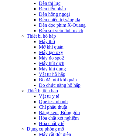
Đèn thị lực
Đèn tiểu phẫu
Đèn hồng ngoại
Đèn chiếu trị vàng da
Đèn đọc phim X-Quang
Đèn soi vein tĩnh mạch
Thiết bị hô hấp
Máy thở
Mở khí quản
Máy tạo oxy
Máy đo spo2
Máy hút dịch
Máy khí dung
Vật tư hô hấp
Bộ đặt nội khí quản
Đo chức năng hô hấp
Thiết bị tiêu hao
Vật tư y tế
Que test nhanh
Chỉ phẫu thuật
Băng keo | Bông gòn
Hóa chất xét nghiệm
Hóa chất y tế
Dụng cụ phòng mổ
Máy cắt đốt điện