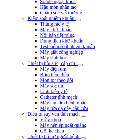
Sonde ngoại khoa
Hậu môn nhân tạo
Chăm sóc vết thương
Kiểm soát nhiễm khuẩn
Thùng rác y tế
Máy khử khuẩn
Nồi hấp tiệt trùng
Dung dịch khử khuẩn
Test kiểm soát nhiễm khuẩn
Máy giặt công nghiệp
Máy sinh học
Thiết bị hồi sức, cấp cứu
Máy điện tim
Bơm tiêm điện
Monitor theo dõi
Máy sốc tim
Linh kiện y tế
Catheter tĩnh mạch
Máy làm ấm bệnh nhân
Máy rửa dạ dày cấp cứu
Điều trị suy van tĩnh mạch
Vớ y khoa
Máy nén ép ngắt quãng
Gối kê chân
Thiết bị hỗ trợ người bệnh