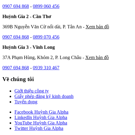
0907 694 868
-
0899 060 456
Huỳnh Gia 2 - Cần Thơ
369B Nguyễn Văn Cừ nối dài, P. Tân An -
Xem bản đồ
0907 694 868
-
0899 070 456
Huỳnh Gia 3 - Vĩnh Long
37A Phạm Hùng, Khóm 2, P. Long Châu -
Xem bản đồ
0907 694 868
-
0939 310 467
Về chúng tôi
Giới thiệu công ty
Giấy phép đăng ký kinh doanh
Tuyển dụng
Facebook Huỳnh Gia Alpha
LinkedIn Huỳnh Gia Alpha
YouTube Huỳnh Gia Alpha
Twitter Huỳnh Gia Alpha