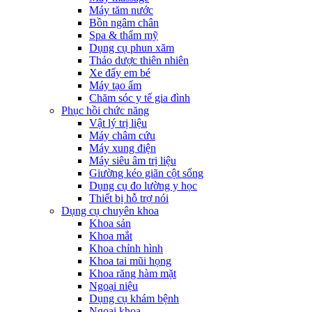
Máy tăm nước
Bồn ngâm chân
Spa & thẩm mỹ
Dụng cụ phun xăm
Thảo dược thiên nhiên
Xe đẩy em bé
Máy tạo ẩm
Chăm sóc y tế gia đình
Phục hồi chức năng
Vật lý trị liệu
Máy châm cứu
Máy xung điện
Máy siêu âm trị liệu
Giường kéo giãn cột sống
Dụng cụ đo lường y học
Thiết bị hỗ trợ nói
Dụng cụ chuyên khoa
Khoa sản
Khoa mắt
Khoa chỉnh hình
Khoa tai mũi họng
Khoa răng hàm mặt
Ngoại niệu
Dụng cụ khám bệnh
Ngoại khoa