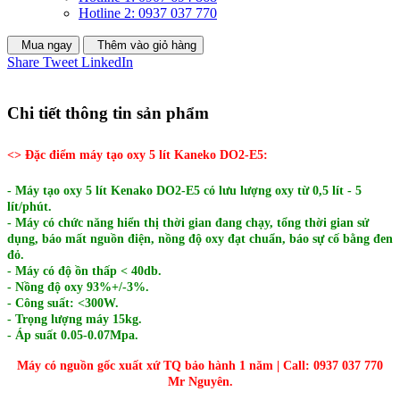
Hotline 2: 0937 037 770
Mua ngay
Thêm vào giỏ hàng
Share
Tweet
LinkedIn
Chi tiết thông tin sản phẩm
<> Đặc điểm máy tạo oxy 5 lít Kaneko DO2-E5:
- Máy tạo oxy 5 lít Kenako DO2-E5 có lưu lượng oxy từ 0,5 lít - 5
lít/phút.
- Máy có chức năng hiển thị thời gian đang chạy, tổng thời gian sử
dụng, báo mất nguồn điện, nồng độ oxy đạt chuẩn, báo sự cố bằng đen
đỏ.
- Máy có độ ồn thấp < 40db.
- Nồng độ oxy 93%+/-3%.
- Công suất: <300W.
- Trọng lượng máy 15kg.
- Áp suất 0.05-0.07Mpa.
Máy có nguồn gốc xuất xứ TQ bảo hành 1 năm | Call: 0937 037 770
Mr Nguyên.