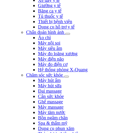
Xe đẩy y tế
Giường y tế
Băng ca y tế
Tủ thuốc y tế
Thiết bị bệnh viện
Dụng cụ hỗ trợ y tế
Chẩn đoán hình ảnh
Áo chì
Máy nội soi
Máy siêu âm
Máy đo loãng xương
Máy điện não
Máy đo điện cơ
Hệ thống phòng X-Quang
Chăm sóc sức khỏe
Máy hút ẩm
Máy hút sữa
Đai massage
Cân sức khỏe
Ghế massage
Máy massage
Máy tăm nước
Bồn ngâm chân
Spa & thẩm mỹ
Dụng cụ phun xăm