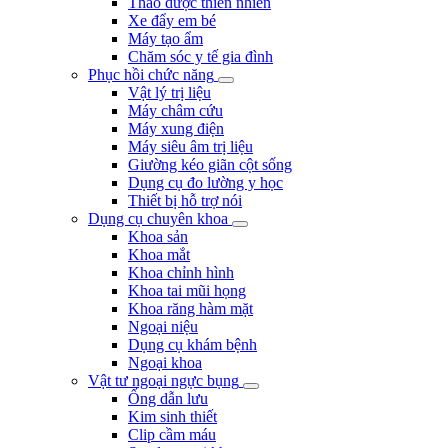
Thảo dược thiên nhiên
Xe đẩy em bé
Máy tạo ẩm
Chăm sóc y tế gia đình
Phục hồi chức năng
Vật lý trị liệu
Máy châm cứu
Máy xung điện
Máy siêu âm trị liệu
Giường kéo giãn cột sống
Dụng cụ đo lường y học
Thiết bị hỗ trợ nói
Dụng cụ chuyên khoa
Khoa sản
Khoa mắt
Khoa chỉnh hình
Khoa tai mũi họng
Khoa răng hàm mặt
Ngoại niệu
Dụng cụ khám bệnh
Ngoại khoa
Vật tư ngoại ngực bụng
Ống dẫn lưu
Kim sinh thiết
Clip cầm máu