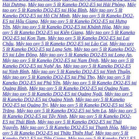
Hải Dương
,
Máy tạo oxy 5 lít Kaneko DO2-E5 tại Hải Phòng
,
Máy
tạo oxy 5 lít Kaneko DO2-E5 tại Hòa Bình
,
Máy tạo oxy 5 lít
Kaneko DO2-E5 tại Hồ Chí Minh
,
Máy tạo oxy 5 lít Kaneko DO2-
E5 tại Hậu Giang
,
Máy tạo oxy 5 lít Kaneko DO2-E5 tại Hưng
Yên
,
Máy tạo oxy 5 lít Kaneko DO2-E5 tại Khánh Hòa
,
Máy tạo
oxy 5 lít Kaneko DO2-E5 tại Kiên Giang
,
Máy tạo oxy 5 lít Kaneko
DO2-E5 tại Kon Tum
,
Máy tạo oxy 5 lít Kaneko DO2-E5 tại Lai
Châu
,
Máy tạo oxy 5 lít Kaneko DO2-E5 tại Lào Cai
,
Máy tạo oxy
5 lít Kaneko DO2-E5 tại Lạng Sơn
,
Máy tạo oxy 5 lít Kaneko DO2-
E5 tại Lâm Đồng
,
Máy tạo oxy 5 lít Kaneko DO2-E5 tại Long An
,
Máy tạo oxy 5 lít Kaneko DO2-E5 tại Nam Định
,
Máy tạo oxy 5 lít
Kaneko DO2-E5 tại Nghệ An
,
Máy tạo oxy 5 lít Kaneko DO2-E5
tại Ninh Bình
,
Máy tạo oxy 5 lít Kaneko DO2-E5 tại Ninh Thuận
,
Máy tạo oxy 5 lít Kaneko DO2-E5 tại Phú Thọ
,
Máy tạo oxy 5 lít
Kaneko DO2-E5 tại Phú Yên
,
Máy tạo oxy 5 lít Kaneko DO2-E5 tại
Quảng Bình
,
Máy tạo oxy 5 lít Kaneko DO2-E5 tại Quảng Nam
,
Máy tạo oxy 5 lít Kaneko DO2-E5 tại Quảng Ngãi
,
Máy tạo oxy 5
lít Kaneko DO2-E5 tại Quảng Ninh
,
Máy tạo oxy 5 lít Kaneko
DO2-E5 tại Quảng Trị
,
Máy tạo oxy 5 lít Kaneko DO2-E5 tại Sóc
Trăng
,
Máy tạo oxy 5 lít Kaneko DO2-E5 tại Sơn La
,
Máy tạo oxy 5
lít Kaneko DO2-E5 tại Tây Ninh
,
Máy tạo oxy 5 lít Kaneko DO2-
E5 tại Thái Bình
,
Máy tạo oxy 5 lít Kaneko DO2-E5 tại Thái
Nguyên
,
Máy tạo oxy 5 lít Kaneko DO2-E5 tại Thanh Hóa
,
Máy tạo
oxy 5 lít Kaneko DO2-E5 tại Thừa Thiên Huế
,
Máy tạo oxy 5 lít
Kaneko DO2-E5 tại Tiền Giang
,
Máy tạo oxy 5 lít Kaneko DO2-E5