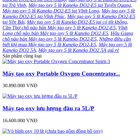
tại Trà Vinh
,
Máy tạo oxy 5 lít Kaneko DO2-E5 tại Tuyên Quang
,
Máy tạo oxy 5 lít Kaneko DO2-E5 tại Vĩnh Long
,
Máy tạo oxy 5 lít
Kaneko DO2-E5 tại Vĩnh Phúc
,
Máy tạo oxy 5 lít Kaneko DO2-E5
tại Yên Bái
,
Máy tạo oxy 5 lít Kaneko DO2-E5 tại có tốt không
,
Cần Thơ chỗ nào bán Máy tạo oxy 5 lít Kaneko DO2-E5
,
Vĩnh
Long chỗ nào bán Máy tạo oxy 5 lít Kaneko DO2-E5
,
Hậu Giang
chỗ nào bán Máy tạo oxy 5 lít Kaneko DO2-E5
,
Những điều cần
biết khi mua Máy tạo oxy 5 lít Kaneko DO2-E5
,
Máy tạo oxy 5 lít
Kaneko DO2 5A
,
Máy tạo oxy 5 lít Kaneko DO2 5A giá rẻ
Sản phẩm cùng loại
Máy tạo oxy Portable Oxygen Concentrator...
30.890.000 VNĐ
Máy tạo oxy lưu lượng đầu ra 5L/P
16.600.000 VNĐ