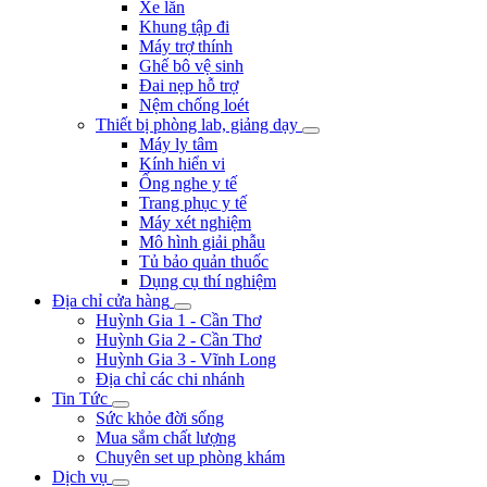
Xe lăn
Khung tập đi
Máy trợ thính
Ghế bô vệ sinh
Đai nẹp hỗ trợ
Nệm chống loét
Thiết bị phòng lab, giảng dạy
Máy ly tâm
Kính hiển vi
Ống nghe y tế
Trang phục y tế
Máy xét nghiệm
Mô hình giải phẫu
Tủ bảo quản thuốc
Dụng cụ thí nghiệm
Địa chỉ cửa hàng
Huỳnh Gia 1 - Cần Thơ
Huỳnh Gia 2 - Cần Thơ
Huỳnh Gia 3 - Vĩnh Long
Địa chỉ các chi nhánh
Tin Tức
Sức khỏe đời sống
Mua sắm chất lượng
Chuyên set up phòng khám
Dịch vụ