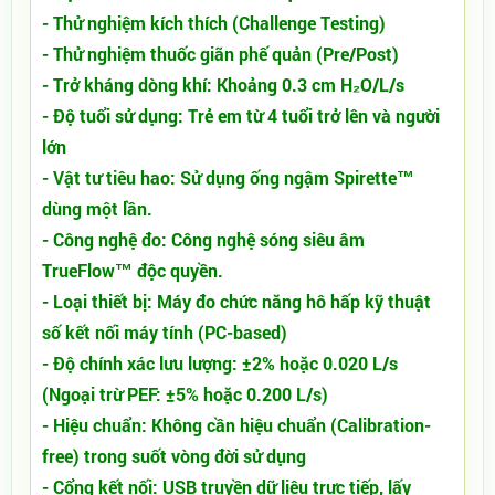
- Thử nghiệm kích thích (Challenge Testing)
- Thử nghiệm thuốc giãn phế quản (Pre/Post)
- Trở kháng dòng khí: Khoảng 0.3 cm H₂O/L/s
- Độ tuổi sử dụng: Trẻ em từ 4 tuổi trở lên và người
lớn
- Vật tư tiêu hao: Sử dụng ống ngậm Spirette™
dùng một lần.
- Công nghệ đo: Công nghệ sóng siêu âm
TrueFlow™ độc quyền.
- Loại thiết bị: Máy đo chức năng hô hấp kỹ thuật
số kết nối máy tính (PC-based)
- Độ chính xác lưu lượng: ±2% hoặc 0.020 L/s
(Ngoại trừ PEF: ±5% hoặc 0.200 L/s)
- Hiệu chuẩn: Không cần hiệu chuẩn (Calibration-
free) trong suốt vòng đời sử dụng
- Cổng kết nối: USB truyền dữ liệu trực tiếp, lấy