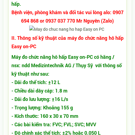
hấp.
Bệnh viện, phòng khám và đối tác vui lòng alo: 0907
694 868 or 0937 037 770 Mr Nguyên (Zalo)
II. Thông số kỹ thuật của máy đo chức năng hô hấp
Easy on-PC
Máy đo chức năng hô hấp Easy on-PC có hãng /
nsx: ndd Medizintechnik AG / Thụy Sỹ với thông số
kỹ thuật như sau:
- Dải đo thể tích: ±12 L
- Chiều dài dây cáp: 1.8 m
- Dải đo lưu lượng: ±16 L/s
- Trọng lượng: Khoảng 155 g
- Kích thước: 160 x 30 x 70 mm
- Các bài kiểm tra: FVC; FVL; SVC; MVV
- Độ chính xác thể tích: ±2% hoặc 0.050 L