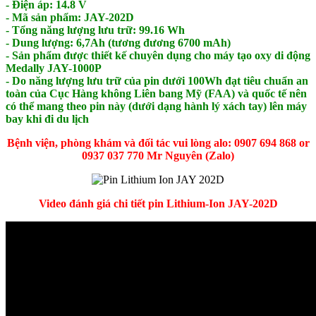
- Điện áp: 14.8 V
- Mã sản phẩm: JAY-202D
- Tổng năng lượng lưu trữ: 99.16 Wh
- Dung lượng: 6,7Ah (tương đương 6700 mAh)
- Sản phẩm được thiết kế chuyên dụng cho máy tạo oxy di động
Medally JAY-1000P
- Do năng lượng lưu trữ của pin dưới 100Wh đạt tiêu chuẩn an
toàn của Cục Hàng không Liên bang Mỹ (FAA) và quốc tế nên
có thể mang theo pin này (dưới dạng hành lý xách tay) lên máy
bay khi đi du lịch
Bệnh viện, phòng khám và đối tác vui lòng alo: 0907 694 868 or
0937 037 770 Mr Nguyên (Zalo)
Video đánh giá chi tiết pin Lithium-Ion JAY-202D