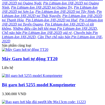
JAY-202D tại Quảng Ngãi
,
Pin Lithium-Ion JAY-202D tại Quảng
Ninh
,
Pin Lithium-Ion JAY-202D tại Quảng Trị
,
Pin Lithium-Ion
JAY-202D tại Sơn La
,
Pin Lithium-Ion JAY-202D tại Tây Ninh
,
Pin
Lithium-Ion JAY-202D tại Thái Nguyên
,
Pin Lithium-Ion JAY-202D
tại Thanh Hóa
,
Pin Lithium-Ion JAY-202D tại Huế
,
Pin Lithium-Ion
JAY-202D tại Tuyên Quang
,
Pin Lithium-Ion JAY-202D có tốt
không
,
Những điều cần biết khi mua Pin Lithium-Ion JAY-202D
,
Chỗ nào bán Pin Lithium-Ion JAY-202D giá rẻ
,
Chuyên bán Pin
Lithium-Ion JAY-202D
,
Cần Thơ chỗ nào bán Pin Lithium-Ion JAY-
202D
Sản phẩm cùng loại
Máy Garo hơi tự động TT20
Liên hệ
Bộ garo hơi 5255 model Komprimeter
3.300.000 VNĐ