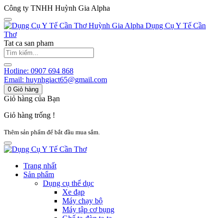
Công ty TNHH Huỳnh Gia Alpha
Huỳnh Gia Alpha
Dụng Cụ Y Tế Cần
Thơ
Tat ca san pham
Hotline:
0907 694 868
Email:
huynhgiact65@gmail.com
0
Giỏ hàng
Giỏ hàng của Bạn
Giỏ hàng trống !
Thêm sản phẩm để bắt đầu mua sắm.
Trang nhất
Sản phẩm
Dụng cụ thể dục
Xe đạp
Máy chạy bộ
Máy tập cơ bụng