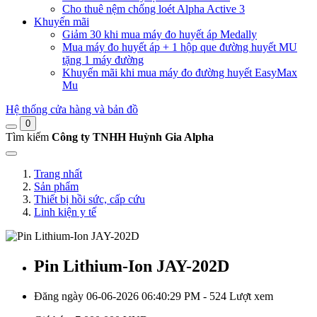
Cho thuê nệm chống loét Alpha Active 3
Khuyến mãi
Giảm 30 khi mua máy đo huyết áp Medally
Mua máy đo huyết áp + 1 hộp que đường huyết MU
tặng 1 máy đường
Khuyến mãi khi mua máy đo đường huyết EasyMax
Mu
Hệ thống cửa hàng và bản đồ
0
Tìm kiếm
Công ty TNHH Huỳnh Gia Alpha
Trang nhất
Sản phẩm
Thiết bị hồi sức, cấp cứu
Linh kiện y tế
Pin Lithium-Ion JAY-202D
Đăng ngày 06-06-2026 06:40:29 PM - 524 Lượt xem