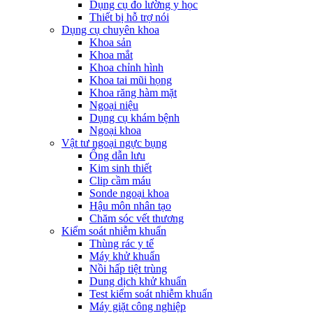
Dụng cụ đo lường y học
Thiết bị hỗ trợ nói
Dụng cụ chuyên khoa
Khoa sản
Khoa mắt
Khoa chỉnh hình
Khoa tai mũi họng
Khoa răng hàm mặt
Ngoại niệu
Dụng cụ khám bệnh
Ngoại khoa
Vật tư ngoại ngực bụng
Ống dẫn lưu
Kim sinh thiết
Clip cầm máu
Sonde ngoại khoa
Hậu môn nhân tạo
Chăm sóc vết thương
Kiểm soát nhiễm khuẩn
Thùng rác y tế
Máy khử khuẩn
Nồi hấp tiệt trùng
Dung dịch khử khuẩn
Test kiểm soát nhiễm khuẩn
Máy giặt công nghiệp