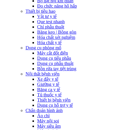
Bộ đặt nội khí quản
Đo chức năng hô hấp
Thiết bị tiêu hao
Vật tư y tế
Que test nhanh
Chỉ phẫu thuật
Băng keo | Bông gòn
Hóa chất xét nghiệm
Hóa chất y tế
Dụng cụ phòng mổ
Máy cắt đốt điện
Dụng cụ tiểu phẫu
Dụng cụ phẫu thuật
Bồn rửa tay tiệt trùng
Nội thất bệnh viện
Xe đẩy y tế
Giường y tế
Băng ca y tế
Tủ thuốc y tế
Thiết bị bệnh viện
Dụng cụ hỗ trợ y tế
Chẩn đoán hình ảnh
Áo chì
Máy nội soi
Máy siêu âm