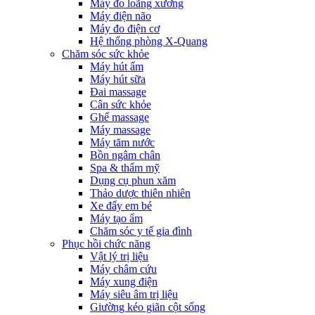
Máy đo loãng xương
Máy điện não
Máy đo điện cơ
Hệ thống phòng X-Quang
Chăm sóc sức khỏe
Máy hút ẩm
Máy hút sữa
Đai massage
Cân sức khỏe
Ghế massage
Máy massage
Máy tăm nước
Bồn ngâm chân
Spa & thẩm mỹ
Dụng cụ phun xăm
Thảo dược thiên nhiên
Xe đẩy em bé
Máy tạo ẩm
Chăm sóc y tế gia đình
Phục hồi chức năng
Vật lý trị liệu
Máy châm cứu
Máy xung điện
Máy siêu âm trị liệu
Giường kéo giãn cột sống