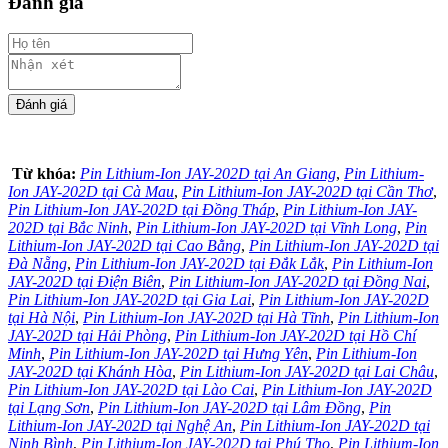
Đánh giá
Từ khóa:
Pin Lithium-Ion JAY-202D tại An Giang
,
Pin Lithium-
Ion JAY-202D tại Cà Mau
,
Pin Lithium-Ion JAY-202D tại Cần Thơ
,
Pin Lithium-Ion JAY-202D tại Đồng Tháp
,
Pin Lithium-Ion JAY-
202D tại Bắc Ninh
,
Pin Lithium-Ion JAY-202D tại Vĩnh Long
,
Pin
Lithium-Ion JAY-202D tại Cao Bằng
,
Pin Lithium-Ion JAY-202D tại
Đà Nẵng
,
Pin Lithium-Ion JAY-202D tại Đắk Lắk
,
Pin Lithium-Ion
JAY-202D tại Điện Biên
,
Pin Lithium-Ion JAY-202D tại Đồng Nai
,
Pin Lithium-Ion JAY-202D tại Gia Lai
,
Pin Lithium-Ion JAY-202D
tại Hà Nội
,
Pin Lithium-Ion JAY-202D tại Hà Tĩnh
,
Pin Lithium-Ion
JAY-202D tại Hải Phòng
,
Pin Lithium-Ion JAY-202D tại Hồ Chí
Minh
,
Pin Lithium-Ion JAY-202D tại Hưng Yên
,
Pin Lithium-Ion
JAY-202D tại Khánh Hòa
,
Pin Lithium-Ion JAY-202D tại Lai Châu
,
Pin Lithium-Ion JAY-202D tại Lào Cai
,
Pin Lithium-Ion JAY-202D
tại Lạng Sơn
,
Pin Lithium-Ion JAY-202D tại Lâm Đồng
,
Pin
Lithium-Ion JAY-202D tại Nghệ An
,
Pin Lithium-Ion JAY-202D tại
Ninh Bình
,
Pin Lithium-Ion JAY-202D tại Phú Thọ
,
Pin Lithium-Ion