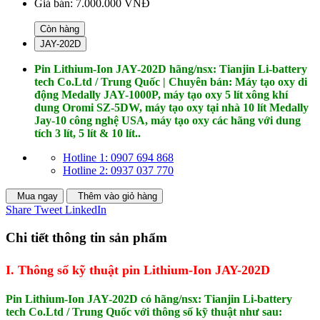
Giá bán:
7.000.000 VNĐ
Còn hàng
JAY-202D
Pin Lithium-Ion JAY-202D hãng/nsx: Tianjin Li-battery
tech Co.Ltd / Trung Quốc | Chuyên bán: Máy tạo oxy di
động Medally JAY-1000P, máy tạo oxy 5 lít xông khí
dung Oromi SZ-5DW, máy tạo oxy tại nhà 10 lít Medally
Jay-10 công nghệ USA, máy tạo oxy các hãng với dung
tích 3 lít, 5 lít & 10 lít..
Hotline 1: 0907 694 868
Hotline 2: 0937 037 770
Mua ngay
Thêm vào giỏ hàng
Share
Tweet
LinkedIn
Chi tiết thông tin sản phẩm
I. Thông số kỹ thuật pin Lithium-Ion JAY-202D
Pin Lithium-Ion JAY-202D có hãng/nsx: Tianjin Li-battery
tech Co.Ltd / Trung Quốc với thông số kỹ thuật như sau: