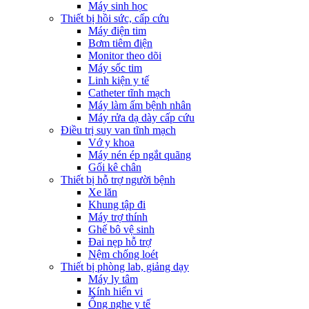
Máy sinh học
Thiết bị hồi sức, cấp cứu
Máy điện tim
Bơm tiêm điện
Monitor theo dõi
Máy sốc tim
Linh kiện y tế
Catheter tĩnh mạch
Máy làm ấm bệnh nhân
Máy rửa dạ dày cấp cứu
Điều trị suy van tĩnh mạch
Vớ y khoa
Máy nén ép ngắt quãng
Gối kê chân
Thiết bị hỗ trợ người bệnh
Xe lăn
Khung tập đi
Máy trợ thính
Ghế bô vệ sinh
Đai nẹp hỗ trợ
Nệm chống loét
Thiết bị phòng lab, giảng dạy
Máy ly tâm
Kính hiển vi
Ống nghe y tế