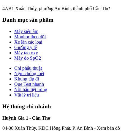
4AB1 Xuân Thủy, phường An Bình, thành phố Cần Thơ
Danh mục sản phẩm
Máy siêu âm
Monitor theo dõi
Xe lăn các loại
Giường y tế
Máy tạo oxy
Máy đo SpO2
Chỉ phẫu thuật
Nệm chống loét
Khung tập đi
Que Test nhanh
Nồi hấp tiệt trùng
Vật lý trị liệu
Hệ thống chi nhánh
Huỳnh Gia 1 - Cần Thơ
04-06 Xuân Thủy, KDC Hồng Phát, P. An Bình -
Xem bản đồ