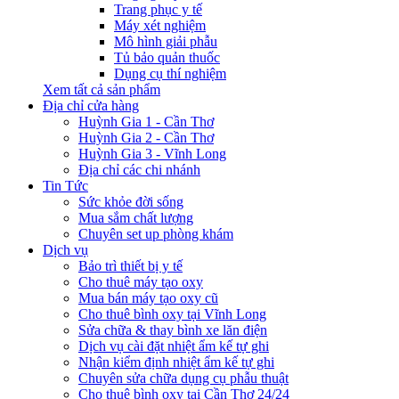
Trang phục y tế
Máy xét nghiệm
Mô hình giải phẫu
Tủ bảo quản thuốc
Dụng cụ thí nghiệm
Xem tất cả sản phẩm
Địa chỉ cửa hàng
Huỳnh Gia 1 - Cần Thơ
Huỳnh Gia 2 - Cần Thơ
Huỳnh Gia 3 - Vĩnh Long
Địa chỉ các chi nhánh
Tin Tức
Sức khỏe đời sống
Mua sắm chất lượng
Chuyên set up phòng khám
Dịch vụ
Bảo trì thiết bị y tế
Cho thuê máy tạo oxy
Mua bán máy tạo oxy cũ
Cho thuê bình oxy tại Vĩnh Long
Sửa chữa & thay bình xe lăn điện
Dịch vụ cài đặt nhiệt ẩm kế tự ghi
Nhận kiểm định nhiệt ẩm kế tự ghi
Chuyên sửa chữa dụng cụ phẫu thuật
Cho thuê bình oxy tại Cần Thơ 24/24