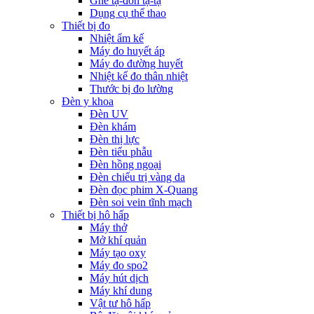
Ghế tạ-đòn tạ-tạ
Dụng cụ thể thao
Thiết bị đo
Nhiệt ẩm kế
Máy đo huyết áp
Máy đo đường huyết
Nhiệt kế đo thân nhiệt
Thước bị đo lường
Đèn y khoa
Đèn UV
Đèn khám
Đèn thị lực
Đèn tiểu phẫu
Đèn hồng ngoại
Đèn chiếu trị vàng da
Đèn đọc phim X-Quang
Đèn soi vein tĩnh mạch
Thiết bị hô hấp
Máy thở
Mở khí quản
Máy tạo oxy
Máy đo spo2
Máy hút dịch
Máy khí dung
Vật tư hô hấp