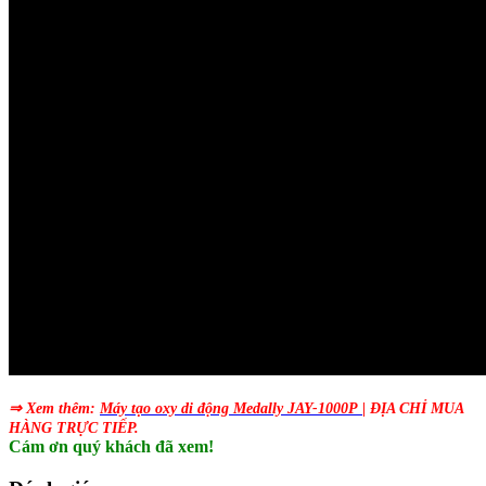
⇒ Xem thêm:
Máy tạo oxy di động Medally JAY-1000P
| ĐỊA CHỈ MUA
HÀNG TRỰC TIẾP.
Cám ơn quý khách đã xem!