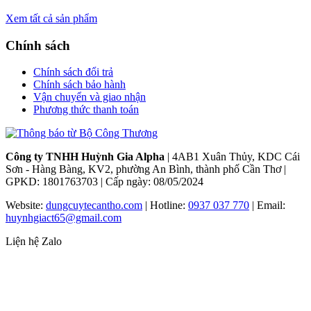
Xem tất cả sản phẩm
Chính sách
Chính sách đổi trả
Chính sách bảo hành
Vận chuyển và giao nhận
Phương thức thanh toán
Công ty TNHH Huỳnh Gia Alpha
| 4AB1 Xuân Thủy, KDC Cái
Sơn - Hàng Bàng, KV2, phường An Bình, thành phố Cần Thơ |
GPKD: 1801763703 | Cấp ngày: 08/05/2024
Website:
dungcuytecantho.com
| Hotline:
0937 037 770
| Email:
huynhgiact65@gmail.com
Liện hệ Zalo