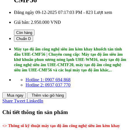
Đăng ngày 09-12-2025 07:17:03 PM - 823 Lượt xem
Giá bán:
2.950.000 VNĐ
Còn hàng
Chuẩn D
Máy tạo độ ẩm công nghệ siêu âm kèm khay khuếch tán tinh
dầu UHE-CMF56 | Chuyên cung cấp: Máy tạo độ ẩm siêu âm
khử khuẩn phun sương nóng lạnh UHE-WM16, máy tạo độ ẩm
công nghệ siêu âm UHE-CMTF20, máy tạo độ ẩm công nghệ
siêu âm UHE-CMF56 và các loại máy tạo độ ẩm khác,..
Hotline 1: 0907 694 868
Hotline 2: 0937 037 770
Mua ngay
Thêm vào giỏ hàng
Share
Tweet
LinkedIn
Chi tiết thông tin sản phẩm
<> Thông số kỹ thuật máy tạo độ ẩm công nghệ siêu âm kèm khay