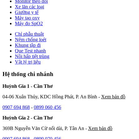
Monitor theo dõi
Xe lăn các loại
Giường y tế
Máy tạo oxy
Máy đo SpO2
Chỉ phẫu thuật
Nệm chống loét
Khung tập đi
Que Test nhanh
Nồi hấp tiệt trùng
Vật lý trị liệu
Hệ thống chi nhánh
Huỳnh Gia 1 - Cần Thơ
04-06 Xuân Thủy, KDC Hồng Phát, P. An Bình -
Xem bản đồ
0907 694 868
-
0899 060 456
Huỳnh Gia 2 - Cần Thơ
369B Nguyễn Văn Cừ nối dài, P. Tân An -
Xem bản đồ
0907 694 868
-
0899 070 456