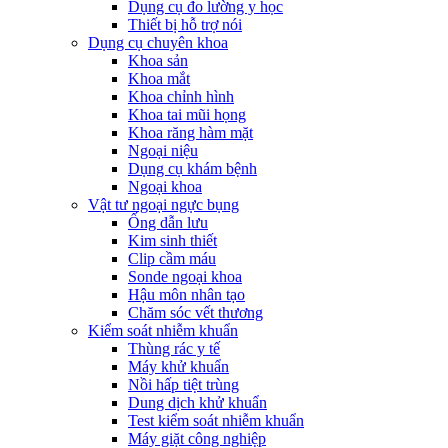
Dụng cụ đo lường y học
Thiết bị hỗ trợ nói
Dụng cụ chuyên khoa
Khoa sản
Khoa mắt
Khoa chỉnh hình
Khoa tai mũi họng
Khoa răng hàm mặt
Ngoại niệu
Dụng cụ khám bệnh
Ngoại khoa
Vật tư ngoại ngực bụng
Ống dẫn lưu
Kim sinh thiết
Clip cầm máu
Sonde ngoại khoa
Hậu môn nhân tạo
Chăm sóc vết thương
Kiểm soát nhiễm khuẩn
Thùng rác y tế
Máy khử khuẩn
Nồi hấp tiệt trùng
Dung dịch khử khuẩn
Test kiểm soát nhiễm khuẩn
Máy giặt công nghiệp