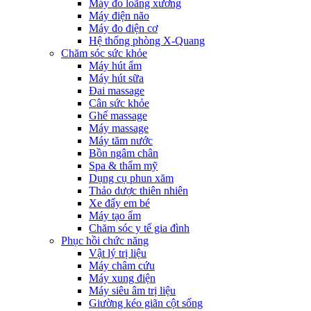
Máy đo loãng xương
Máy điện não
Máy đo điện cơ
Hệ thống phòng X-Quang
Chăm sóc sức khỏe
Máy hút ẩm
Máy hút sữa
Đai massage
Cân sức khỏe
Ghế massage
Máy massage
Máy tăm nước
Bồn ngâm chân
Spa & thẩm mỹ
Dụng cụ phun xăm
Thảo dược thiên nhiên
Xe đẩy em bé
Máy tạo ẩm
Chăm sóc y tế gia đình
Phục hồi chức năng
Vật lý trị liệu
Máy châm cứu
Máy xung điện
Máy siêu âm trị liệu
Giường kéo giãn cột sống