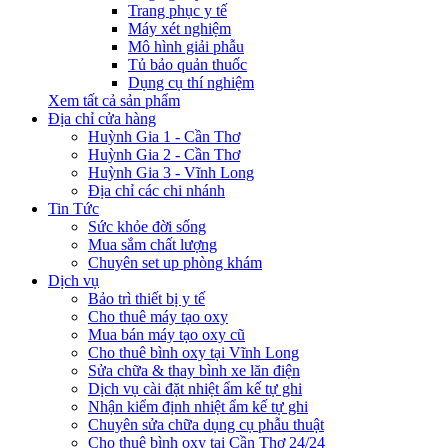
Trang phục y tế
Máy xét nghiệm
Mô hình giải phẫu
Tủ bảo quản thuốc
Dụng cụ thí nghiệm
Xem tất cả sản phẩm
Địa chỉ cửa hàng
Huỳnh Gia 1 - Cần Thơ
Huỳnh Gia 2 - Cần Thơ
Huỳnh Gia 3 - Vĩnh Long
Địa chỉ các chi nhánh
Tin Tức
Sức khỏe đời sống
Mua sắm chất lượng
Chuyên set up phòng khám
Dịch vụ
Bảo trì thiết bị y tế
Cho thuê máy tạo oxy
Mua bán máy tạo oxy cũ
Cho thuê bình oxy tại Vĩnh Long
Sửa chữa & thay bình xe lăn điện
Dịch vụ cài đặt nhiệt ẩm kế tự ghi
Nhận kiểm định nhiệt ẩm kế tự ghi
Chuyên sửa chữa dụng cụ phẫu thuật
Cho thuê bình oxy tại Cần Thơ 24/24