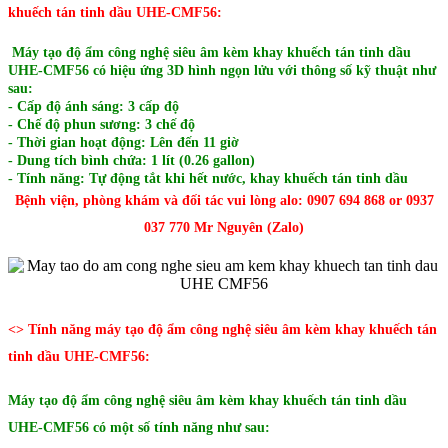
khuếch tán tinh dầu UHE-CMF56:
Máy tạo độ ẩm công nghệ siêu âm kèm khay khuếch tán tinh dầu
UHE-CMF56 có hiệu ứng 3D hình ngọn lửu với thông số kỹ thuật như
sau:
- Cấp độ ánh sáng: 3 cấp độ
- Chế độ phun sương: 3 chế độ
- Thời gian hoạt động: Lên đến 11 giờ
- Dung tích bình chứa: 1 lít (0.26 gallon)
- Tính năng: Tự động tắt khi hết nước, khay khuếch tán tinh dầu
Bệnh viện, phòng khám và đối tác vui lòng alo: 0907 694 868 or 0937
037 770 Mr Nguyên (Zalo)
<> Tính năng máy tạo độ ẩm công nghệ siêu âm kèm khay khuếch tán
tinh dầu UHE-CMF56:
Máy tạo độ ẩm công nghệ siêu âm kèm khay khuếch tán tinh dầu
UHE-CMF56 có một số tính năng như sau: