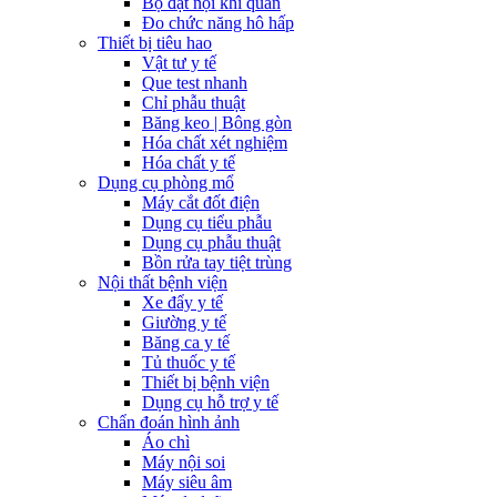
Bộ đặt nội khí quản
Đo chức năng hô hấp
Thiết bị tiêu hao
Vật tư y tế
Que test nhanh
Chỉ phẫu thuật
Băng keo | Bông gòn
Hóa chất xét nghiệm
Hóa chất y tế
Dụng cụ phòng mổ
Máy cắt đốt điện
Dụng cụ tiểu phẫu
Dụng cụ phẫu thuật
Bồn rửa tay tiệt trùng
Nội thất bệnh viện
Xe đẩy y tế
Giường y tế
Băng ca y tế
Tủ thuốc y tế
Thiết bị bệnh viện
Dụng cụ hỗ trợ y tế
Chẩn đoán hình ảnh
Áo chì
Máy nội soi
Máy siêu âm