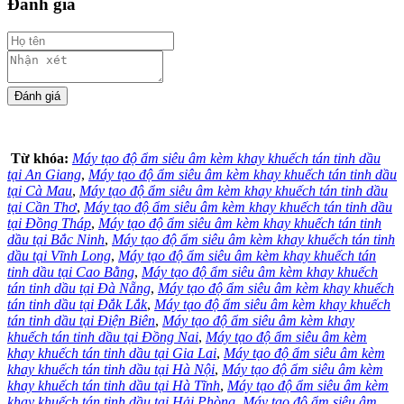
Đánh giá
Từ khóa:
Máy tạo độ ẩm siêu âm kèm khay khuếch tán tinh dầu
tại An Giang
,
Máy tạo độ ẩm siêu âm kèm khay khuếch tán tinh dầu
tại Cà Mau
,
Máy tạo độ ẩm siêu âm kèm khay khuếch tán tinh dầu
tại Cần Thơ
,
Máy tạo độ ẩm siêu âm kèm khay khuếch tán tinh dầu
tại Đồng Tháp
,
Máy tạo độ ẩm siêu âm kèm khay khuếch tán tinh
dầu tại Bắc Ninh
,
Máy tạo độ ẩm siêu âm kèm khay khuếch tán tinh
dầu tại Vĩnh Long
,
Máy tạo độ ẩm siêu âm kèm khay khuếch tán
tinh dầu tại Cao Bằng
,
Máy tạo độ ẩm siêu âm kèm khay khuếch
tán tinh dầu tại Đà Nẵng
,
Máy tạo độ ẩm siêu âm kèm khay khuếch
tán tinh dầu tại Đắk Lắk
,
Máy tạo độ ẩm siêu âm kèm khay khuếch
tán tinh dầu tại Điện Biên
,
Máy tạo độ ẩm siêu âm kèm khay
khuếch tán tinh dầu tại Đồng Nai
,
Máy tạo độ ẩm siêu âm kèm
khay khuếch tán tinh dầu tại Gia Lai
,
Máy tạo độ ẩm siêu âm kèm
khay khuếch tán tinh dầu tại Hà Nội
,
Máy tạo độ ẩm siêu âm kèm
khay khuếch tán tinh dầu tại Hà Tĩnh
,
Máy tạo độ ẩm siêu âm kèm
khay khuếch tán tinh dầu tại Hải Phòng
,
Máy tạo độ ẩm siêu âm