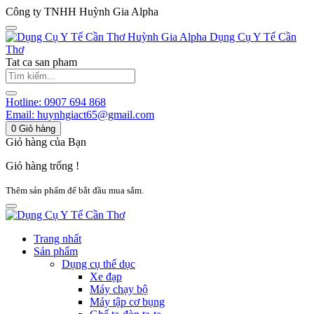
Công ty TNHH Huỳnh Gia Alpha
Huỳnh Gia Alpha
Dụng Cụ Y Tế Cần
Thơ
Tat ca san pham
Hotline:
0907 694 868
Email:
huynhgiact65@gmail.com
0
Giỏ hàng
Giỏ hàng của Bạn
Giỏ hàng trống !
Thêm sản phẩm để bắt đầu mua sắm.
Trang nhất
Sản phẩm
Dụng cụ thể dục
Xe đạp
Máy chạy bộ
Máy tập cơ bụng