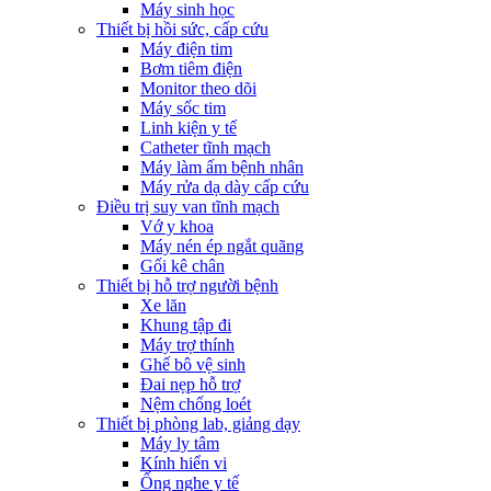
Máy sinh học
Thiết bị hồi sức, cấp cứu
Máy điện tim
Bơm tiêm điện
Monitor theo dõi
Máy sốc tim
Linh kiện y tế
Catheter tĩnh mạch
Máy làm ấm bệnh nhân
Máy rửa dạ dày cấp cứu
Điều trị suy van tĩnh mạch
Vớ y khoa
Máy nén ép ngắt quãng
Gối kê chân
Thiết bị hỗ trợ người bệnh
Xe lăn
Khung tập đi
Máy trợ thính
Ghế bô vệ sinh
Đai nẹp hỗ trợ
Nệm chống loét
Thiết bị phòng lab, giảng dạy
Máy ly tâm
Kính hiển vi
Ống nghe y tế