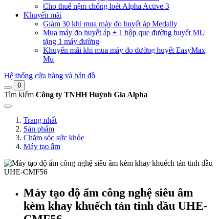
Cho thuê nệm chống loét Alpha Active 3
Khuyến mãi
Giảm 30 khi mua máy đo huyết áp Medally
Mua máy đo huyết áp + 1 hộp que đường huyết MU
tặng 1 máy đường
Khuyến mãi khi mua máy đo đường huyết EasyMax
Mu
Hệ thống cửa hàng và bản đồ
0
Tìm kiếm
Công ty TNHH Huỳnh Gia Alpha
Trang nhất
Sản phẩm
Chăm sóc sức khỏe
Máy tạo ẩm
Máy tạo độ ẩm công nghệ siêu âm
kèm khay khuếch tán tinh dầu UHE-
CMF56