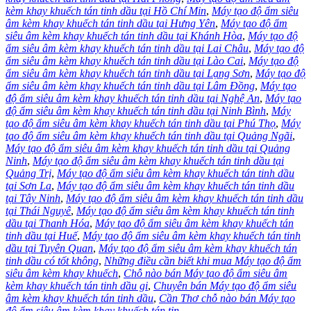
kèm khay khuếch tán tinh dầu tại Hồ Chí Min
,
Máy tạo độ ẩm siêu
âm kèm khay khuếch tán tinh dầu tại Hưng Yên
,
Máy tạo độ ẩm
siêu âm kèm khay khuếch tán tinh dầu tại Khánh Hòa
,
Máy tạo độ
ẩm siêu âm kèm khay khuếch tán tinh dầu tại Lai Châu
,
Máy tạo độ
ẩm siêu âm kèm khay khuếch tán tinh dầu tại Lào Cai
,
Máy tạo độ
ẩm siêu âm kèm khay khuếch tán tinh dầu tại Lạng Sơn
,
Máy tạo độ
ẩm siêu âm kèm khay khuếch tán tinh dầu tại Lâm Đồng
,
Máy tạo
độ ẩm siêu âm kèm khay khuếch tán tinh dầu tại Nghệ An
,
Máy tạo
độ ẩm siêu âm kèm khay khuếch tán tinh dầu tại Ninh Bình
,
Máy
tạo độ ẩm siêu âm kèm khay khuếch tán tinh dầu tại Phú Thọ
,
Máy
tạo độ ẩm siêu âm kèm khay khuếch tán tinh dầu tại Quảng Ngãi
,
Máy tạo độ ẩm siêu âm kèm khay khuếch tán tinh dầu tại Quảng
Ninh
,
Máy tạo độ ẩm siêu âm kèm khay khuếch tán tinh dầu tại
Quảng Trị
,
Máy tạo độ ẩm siêu âm kèm khay khuếch tán tinh dầu
tại Sơn La
,
Máy tạo độ ẩm siêu âm kèm khay khuếch tán tinh dầu
tại Tây Ninh
,
Máy tạo độ ẩm siêu âm kèm khay khuếch tán tinh dầu
tại Thái Nguyê
,
Máy tạo độ ẩm siêu âm kèm khay khuếch tán tinh
dầu tại Thanh Hóa
,
Máy tạo độ ẩm siêu âm kèm khay khuếch tán
tinh dầu tại Huế
,
Máy tạo độ ẩm siêu âm kèm khay khuếch tán tinh
dầu tại Tuyên Quan
,
Máy tạo độ ẩm siêu âm kèm khay khuếch tán
tinh dầu có tốt không
,
Những điều cần biết khi mua Máy tạo độ ẩm
siêu âm kèm khay khuếch
,
Chỗ nào bán Máy tạo độ ẩm siêu âm
kèm khay khuếch tán tinh dầu gi
,
Chuyên bán Máy tạo độ ẩm siêu
âm kèm khay khuếch tán tinh dầu
,
Cần Thơ chỗ nào bán Máy tạo
độ ẩm siêu âm kèm khay khuếch tán tin