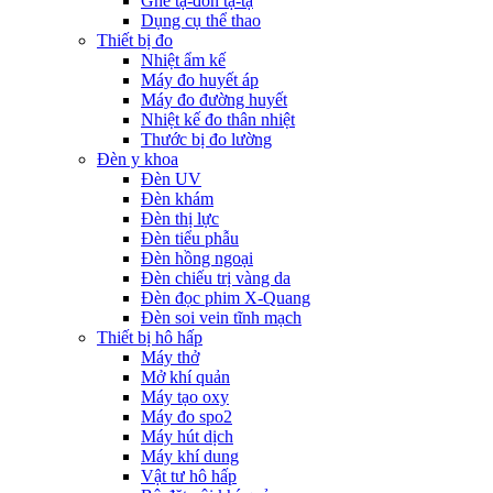
Ghế tạ-đòn tạ-tạ
Dụng cụ thể thao
Thiết bị đo
Nhiệt ẩm kế
Máy đo huyết áp
Máy đo đường huyết
Nhiệt kế đo thân nhiệt
Thước bị đo lường
Đèn y khoa
Đèn UV
Đèn khám
Đèn thị lực
Đèn tiểu phẫu
Đèn hồng ngoại
Đèn chiếu trị vàng da
Đèn đọc phim X-Quang
Đèn soi vein tĩnh mạch
Thiết bị hô hấp
Máy thở
Mở khí quản
Máy tạo oxy
Máy đo spo2
Máy hút dịch
Máy khí dung
Vật tư hô hấp