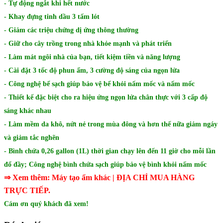
- Tự động ngắt khi hết nước
- Khay đựng tinh dầu 3 tấm lót
​- Giảm các triệu chứng dị ứng thông thường
- Giữ cho cây trồng trong nhà khỏe mạnh và phát triển
- Làm mát ngôi nhà của bạn, tiết kiệm tiền và năng lượng
- Cài đặt 3 tốc độ phun ẩm, 3 cường độ sáng của ngọn lửa
- Công nghệ bể sạch giúp bảo vệ bể khỏi nấm mốc và nấm mốc
- Thiết kế đặc biệt cho ra hiệu ứng ngọn lửa chân thực với 3 cấp độ
sáng khác nhau
- Làm mềm da khô, nứt nẻ trong mùa đông và hơn thế nữa giảm ngáy
và giảm tắc nghẽn
- Bình chứa 0,26 gallon (1L) thời gian chạy lên đến 11 giờ cho mỗi lần
đổ đầy; Công nghệ bình chứa sạch giúp bảo vệ bình khỏi nấm mốc
⇒ Xem thêm:
Máy tạo ẩm khác
| ĐỊA CHỈ MUA HÀNG
TRỰC TIẾP.
Cám ơn quý khách đã xem!