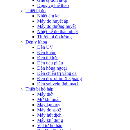
Ghế tạ-đòn tạ-tạ
Dụng cụ thể thao
Thiết bị đo
Nhiệt ẩm kế
Máy đo huyết áp
Máy đo đường huyết
Nhiệt kế đo thân nhiệt
Thước bị đo lường
Đèn y khoa
Đèn UV
Đèn khám
Đèn thị lực
Đèn tiểu phẫu
Đèn hồng ngoại
Đèn chiếu trị vàng da
Đèn đọc phim X-Quang
Đèn soi vein tĩnh mạch
Thiết bị hô hấp
Máy thở
Mở khí quản
Máy tạo oxy
Máy đo spo2
Máy hút dịch
Máy khí dung
Vật tư hô hấp