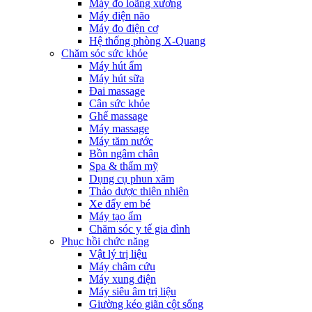
Máy đo loãng xương
Máy điện não
Máy đo điện cơ
Hệ thống phòng X-Quang
Chăm sóc sức khỏe
Máy hút ẩm
Máy hút sữa
Đai massage
Cân sức khỏe
Ghế massage
Máy massage
Máy tăm nước
Bồn ngâm chân
Spa & thẩm mỹ
Dụng cụ phun xăm
Thảo dược thiên nhiên
Xe đẩy em bé
Máy tạo ẩm
Chăm sóc y tế gia đình
Phục hồi chức năng
Vật lý trị liệu
Máy châm cứu
Máy xung điện
Máy siêu âm trị liệu
Giường kéo giãn cột sống