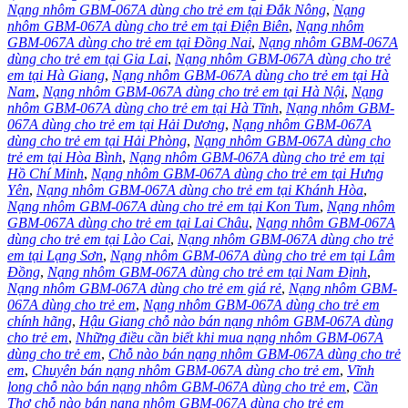
Nạng nhôm GBM-067A dùng cho trẻ em tại Đắk Nông
,
Nạng
nhôm GBM-067A dùng cho trẻ em tại Điện Biên
,
Nạng nhôm
GBM-067A dùng cho trẻ em tại Đồng Nai
,
Nạng nhôm GBM-067A
dùng cho trẻ em tại Gia Lai
,
Nạng nhôm GBM-067A dùng cho trẻ
em tại Hà Giang
,
Nạng nhôm GBM-067A dùng cho trẻ em tại Hà
Nam
,
Nạng nhôm GBM-067A dùng cho trẻ em tại Hà Nội
,
Nạng
nhôm GBM-067A dùng cho trẻ em tại Hà Tĩnh
,
Nạng nhôm GBM-
067A dùng cho trẻ em tại Hải Dương
,
Nạng nhôm GBM-067A
dùng cho trẻ em tại Hải Phòng
,
Nạng nhôm GBM-067A dùng cho
trẻ em tại Hòa Bình
,
Nạng nhôm GBM-067A dùng cho trẻ em tại
Hồ Chí Minh
,
Nạng nhôm GBM-067A dùng cho trẻ em tại Hưng
Yên
,
Nạng nhôm GBM-067A dùng cho trẻ em tại Khánh Hòa
,
Nạng nhôm GBM-067A dùng cho trẻ em tại Kon Tum
,
Nạng nhôm
GBM-067A dùng cho trẻ em tại Lai Châu
,
Nạng nhôm GBM-067A
dùng cho trẻ em tại Lào Cai
,
Nạng nhôm GBM-067A dùng cho trẻ
em tại Lạng Sơn
,
Nạng nhôm GBM-067A dùng cho trẻ em tại Lâm
Đồng
,
Nạng nhôm GBM-067A dùng cho trẻ em tại Nam Định
,
Nạng nhôm GBM-067A dùng cho trẻ em giá rẻ
,
Nạng nhôm GBM-
067A dùng cho trẻ em
,
Nạng nhôm GBM-067A dùng cho trẻ em
chính hãng
,
Hậu Giang chỗ nào bán nạng nhôm GBM-067A dùng
cho trẻ em
,
Những điều cần biết khi mua nạng nhôm GBM-067A
dùng cho trẻ em
,
Chỗ nào bán nạng nhôm GBM-067A dùng cho trẻ
em
,
Chuyên bán nạng nhôm GBM-067A dùng cho trẻ em
,
Vĩnh
long chỗ nào bán nạng nhôm GBM-067A dùng cho trẻ em
,
Cần
Thơ chỗ nào bán nạng nhôm GBM-067A dùng cho trẻ em