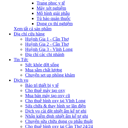
Trang phục y tế
Máy xét nghiệm
Mô hình giải phẫu
Tủ bảo quản thuốc
Dụng cụ thí nghiệm
Xem tất cả sản phẩm
Địa chỉ cửa hàng
Huỳnh Gia 1 - Cần Thơ
Huỳnh Gia 2 - Cần Thơ
Huỳnh Gia 3 - Vĩnh Long
Địa chỉ các chi nhánh
Tin Tức
Sức khỏe đời sống
Mua sắm chất lượng
Chuyên set up phòng khám
Dịch vụ
Bảo trì thiết bị y tế
Cho thuê máy tạo oxy
Mua bán máy tạo oxy cũ
Cho thuê bình oxy tại Vĩnh Long
Sửa chữa & thay bình xe lăn điện
Dịch vụ cài đặt nhiệt ẩm kế tự ghi
Nhận kiểm định nhiệt ẩm kế tự ghi
Chuyên sửa chữa dụng cụ phẫu thuật
Cho thuê bình oxy tại Cần Thơ 24/24