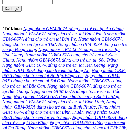
Từ khóa:
Nạng nhôm GBM-067A dùng cho trẻ em tại An Giang
,
Nạng nhôm GBM-067A dùng cho trẻ em tại Bạc Liêu
,
Nạng nhôm
GBM-067A dùng cho trẻ em tại Bến Tre
,
Nạng nhôm GBM-067A
dùng cho trẻ em tại Cần Thơ
,
Nạng nhôm GBM-067A dùng cho trẻ
em tại Đồng Tháp
,
Nạng nhôm GBM-067A dùng cho trẻ em tại
Hậu Giang
,
Nạng nhôm GBM-067A dùng cho trẻ em tại Kiên
Giang
,
Nạng nhôm GBM-067A dùng cho trẻ em tại Sóc Trăng
,
Nạng nhôm GBM-067A dùng cho trẻ em tại Tiền Giang
,
Nạng
nhôm GBM-067A dùng cho trẻ em tại Long An
,
Nạng nhôm GBM-
067A dùng cho trẻ em tại Bà Rịa-Vũng Tàu
,
Nạng nhôm GBM-
067A dùng cho trẻ em tại Sài Gòn
,
Nạng nhôm GBM-067A dùng
cho trẻ em tại Bắc Cạn
,
Nạng nhôm GBM-067A dùng cho trẻ em
tại Bắc Giang
,
Nạng nhôm GBM-067A dùng cho trẻ em tại Bắc
Ninh
,
Nạng nhôm GBM-067A dùng cho trẻ em tại Bình Dương
,
Nạng nhôm GBM-067A dùng cho trẻ em tại Bình Định
,
Nạng
nhôm GBM-067A dùng cho trẻ em tại Bình Phước
,
Nạng nhôm
GBM-067A dùng cho trẻ em tại Bình Thuận
,
Nạng nhôm GBM-
067A dùng cho trẻ em tại Vĩnh Long
,
Nạng nhôm GBM-067A dùng
cho trẻ em tại Cao Bằng
,
Nạng nhôm GBM-067A dùng cho trẻ em
tại Đà Nẵng
,
Nạng nhôm GBM-067A dùng cho trẻ em tại Đắk Lắk
,