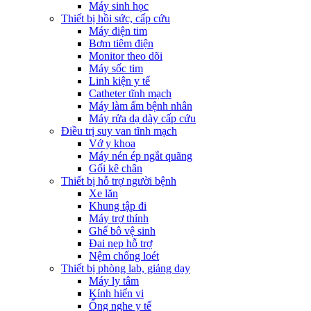
Máy sinh học
Thiết bị hồi sức, cấp cứu
Máy điện tim
Bơm tiêm điện
Monitor theo dõi
Máy sốc tim
Linh kiện y tế
Catheter tĩnh mạch
Máy làm ấm bệnh nhân
Máy rửa dạ dày cấp cứu
Điều trị suy van tĩnh mạch
Vớ y khoa
Máy nén ép ngắt quãng
Gối kê chân
Thiết bị hỗ trợ người bệnh
Xe lăn
Khung tập đi
Máy trợ thính
Ghế bô vệ sinh
Đai nẹp hỗ trợ
Nệm chống loét
Thiết bị phòng lab, giảng dạy
Máy ly tâm
Kính hiển vi
Ống nghe y tế