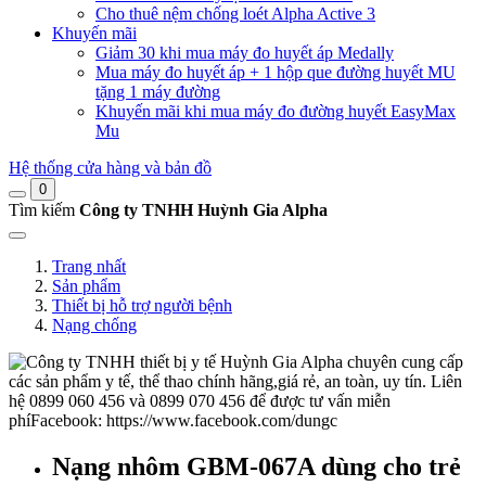
Cho thuê nệm chống loét Alpha Active 3
Khuyến mãi
Giảm 30 khi mua máy đo huyết áp Medally
Mua máy đo huyết áp + 1 hộp que đường huyết MU
tặng 1 máy đường
Khuyến mãi khi mua máy đo đường huyết EasyMax
Mu
Hệ thống cửa hàng và bản đồ
0
Tìm kiếm
Công ty TNHH Huỳnh Gia Alpha
Trang nhất
Sản phẩm
Thiết bị hỗ trợ người bệnh
Nạng chống
Nạng nhôm GBM-067A dùng cho trẻ