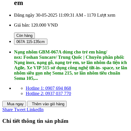
em
Đăng ngày 30-05-2025 11:09:31 AM - 1170 Lượt xem
Giá bán:
120.000 VNĐ
Còn hàng
067A 115-135cm
Nạng nhôm GBM-067A dùng cho trẻ em
hãng/
nsx: Foshan Suncare/ Trung Quốc
| Chuyên phân phối:
Nạng inox, nạng gỗ, nạng trẻ em, xe lăn nhôm đa tiện ích
Agile, Xe VIP 515 sử dụng công nghệ tilt-in- space, xe lăn
nhôm siêu gọn nhẹ Soma 215​​, xe lăn nhôm tiêu chuẩn
Soma 105,...
Hotline 1: 0907 694 868
Hotline 2: 0937 037 770
Mua ngay
Thêm vào giỏ hàng
Share
Tweet
LinkedIn
Chi tiết thông tin sản phẩm