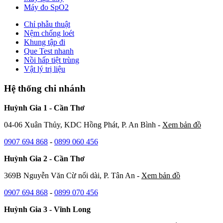
Máy đo SpO2
Chỉ phẫu thuật
Nệm chống loét
Khung tập đi
Que Test nhanh
Nồi hấp tiệt trùng
Vật lý trị liệu
Hệ thống chi nhánh
Huỳnh Gia 1 - Cần Thơ
04-06 Xuân Thủy, KDC Hồng Phát, P. An Bình -
Xem bản đồ
0907 694 868
-
0899 060 456
Huỳnh Gia 2 - Cần Thơ
369B Nguyễn Văn Cừ nối dài, P. Tân An -
Xem bản đồ
0907 694 868
-
0899 070 456
Huỳnh Gia 3 - Vĩnh Long