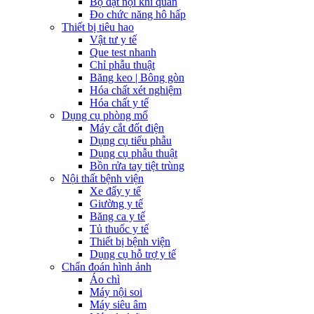
Bộ đặt nội khí quản
Đo chức năng hô hấp
Thiết bị tiêu hao
Vật tư y tế
Que test nhanh
Chỉ phẫu thuật
Băng keo | Bông gòn
Hóa chất xét nghiệm
Hóa chất y tế
Dụng cụ phòng mổ
Máy cắt đốt điện
Dụng cụ tiểu phẫu
Dụng cụ phẫu thuật
Bồn rửa tay tiệt trùng
Nội thất bệnh viện
Xe đẩy y tế
Giường y tế
Băng ca y tế
Tủ thuốc y tế
Thiết bị bệnh viện
Dụng cụ hỗ trợ y tế
Chẩn đoán hình ảnh
Áo chì
Máy nội soi
Máy siêu âm