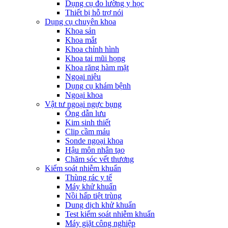
Dụng cụ đo lường y học
Thiết bị hỗ trợ nói
Dụng cụ chuyên khoa
Khoa sản
Khoa mắt
Khoa chỉnh hình
Khoa tai mũi họng
Khoa răng hàm mặt
Ngoại niệu
Dụng cụ khám bệnh
Ngoại khoa
Vật tư ngoại ngực bụng
Ống dẫn lưu
Kim sinh thiết
Clip cầm máu
Sonde ngoại khoa
Hậu môn nhân tạo
Chăm sóc vết thương
Kiểm soát nhiễm khuẩn
Thùng rác y tế
Máy khử khuẩn
Nồi hấp tiệt trùng
Dung dịch khử khuẩn
Test kiểm soát nhiễm khuẩn
Máy giặt công nghiệp