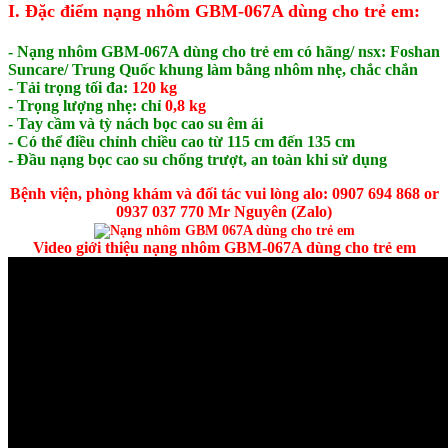
I. Đặc điểm nạng nhôm GBM-067A dùng cho trẻ em:
- Nạng nhôm GBM-067A dùng cho trẻ em có
hãng/ nsx: Foshan
Suncare/ Trung Quốc
khung làm bằng nhôm nhẹ, chắc chắn
- Tải trọng tối đa:
120 kg
- Trọng lượng nhẹ: chỉ
0,8 kg
- Tay cầm và tỳ nách bọc cao su êm ái
- Có thể điều chỉnh chiều cao từ 115 cm đến 135 cm
- Đầu nạng bọc cao su chống trượt, an toàn khi sử dụng
Bệnh viện, phòng khám và đối tác vui lòng alo: 0907 694 868 or
0937 037 770 Mr Nguyên (Zalo)
Video giới thiệu nạng nhôm GBM-067A dùng cho trẻ em