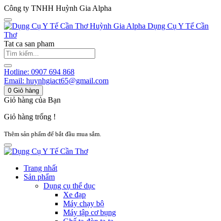
Công ty TNHH Huỳnh Gia Alpha
Huỳnh Gia Alpha
Dụng Cụ Y Tế Cần
Thơ
Tat ca san pham
Hotline:
0907 694 868
Email:
huynhgiact65@gmail.com
0
Giỏ hàng
Giỏ hàng của Bạn
Giỏ hàng trống !
Thêm sản phẩm để bắt đầu mua sắm.
Trang nhất
Sản phẩm
Dụng cụ thể dục
Xe đạp
Máy chạy bộ
Máy tập cơ bụng