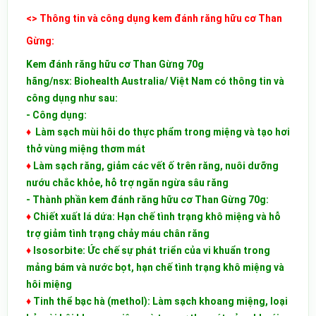
<> Thông tin và công dụng kem đánh răng hữu cơ Than
Gừng:
Kem đánh răng hữu cơ Than Gừng 70g
hãng/nsx: Biohealth Australia/ Việt Nam
có thông tin và
công dụng như sau:
- Công dụng:
♦
Làm sạch mùi hôi do thực phẩm trong miệng và tạo hơi
thở vùng miệng thơm mát
♦
Làm sạch răng, giảm các vết ố trên răng, nuôi dưỡng
nướu chắc khỏe, hỗ trợ ngăn ngừa sâu răng
- Thành phần kem đánh răng hữu cơ Than Gừng 70g:
♦
Chiết xuất lá dứa: Hạn chế tình trạng khô miệng và hỗ
trợ giảm tình trạng chảy máu chân răng
♦
Isosorbite: Ức chế sự phát triển của vi khuẩn trong
mảng bám và nước bọt, hạn chế tình trạng khô miệng và
hôi miệng
♦
Tinh thể bạc hà (methol): Làm sạch khoang miệng, loại