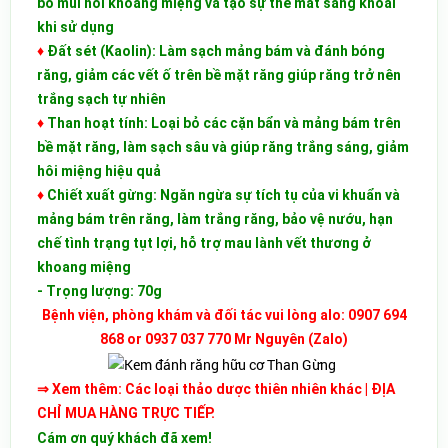
bỏ mùi hôi khoang miệng và tạo sự the mát sảng khoái
khi sử dụng
♦
Đất sét (Kaolin): Làm sạch mảng bám và đánh bóng
răng, giảm các vết ố trên bề mặt răng giúp răng trở nên
trắng sạch tự nhiên
♦
Than hoạt tính: Loại bỏ các cặn bẩn và mảng bám trên
bề mặt răng, làm sạch sâu và giúp răng trắng sáng, giảm
hôi miệng hiệu quả
♦
Chiết xuất gừng: Ngăn ngừa sự tích tụ của vi khuẩn và
mảng bám trên răng, làm trắng răng, bảo vệ nướu, hạn
chế tình trạng tụt lợi, hỗ trợ mau lành vết thương ở
khoang miệng
- Trọng lượng: 70g
Bệnh viện, phòng khám và đối tác vui lòng alo: 0907 694
868 or 0937 037 770 Mr Nguyên (Zalo)
⇒ Xem thêm:
Các loại thảo dược thiên nhiên khác
| ĐỊA
CHỈ MUA HÀNG TRỰC TIẾP.
Cám ơn quý khách đã xem!