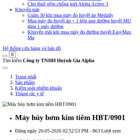
Cho thuê nệm chống loét Alpha Active 3
Khuyến mãi
Giảm 30 khi mua máy đo huyết áp Medally
Mua máy đo huyết áp + 1 hộp que đường huyết MU
tặng 1 máy đường
Khuyến mãi khi mua máy đo đường huyết EasyMax
Mu
Hệ thống cửa hàng và bản đồ
0
Tìm kiếm
Công ty TNHH Huỳnh Gia Alpha
Trang nhất
Sản phẩm
Kiểm soát nhiễm khuẩn
Thùng rác y tế
Máy hủy bơm kim tiêm HBT/0901
Đăng ngày 20-05-2026 02:52:53 PM - 863 Lượt xem