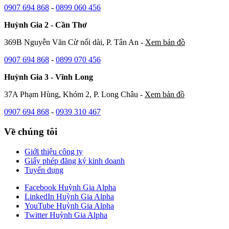
0907 694 868
-
0899 060 456
Huỳnh Gia 2 - Cần Thơ
369B Nguyễn Văn Cừ nối dài, P. Tân An -
Xem bản đồ
0907 694 868
-
0899 070 456
Huỳnh Gia 3 - Vĩnh Long
37A Phạm Hùng, Khóm 2, P. Long Châu -
Xem bản đồ
0907 694 868
-
0939 310 467
Về chúng tôi
Giới thiệu công ty
Giấy phép đăng ký kinh doanh
Tuyển dụng
Facebook Huỳnh Gia Alpha
LinkedIn Huỳnh Gia Alpha
YouTube Huỳnh Gia Alpha
Twitter Huỳnh Gia Alpha