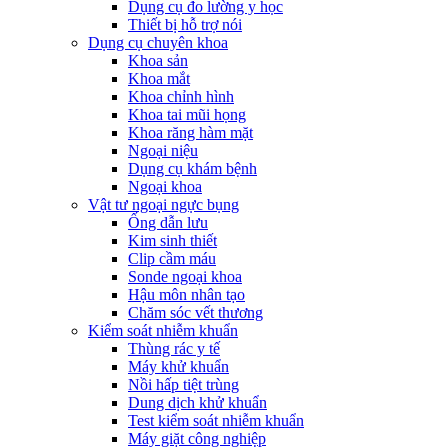
Dụng cụ đo lường y học
Thiết bị hỗ trợ nói
Dụng cụ chuyên khoa
Khoa sản
Khoa mắt
Khoa chỉnh hình
Khoa tai mũi họng
Khoa răng hàm mặt
Ngoại niệu
Dụng cụ khám bệnh
Ngoại khoa
Vật tư ngoại ngực bụng
Ống dẫn lưu
Kim sinh thiết
Clip cầm máu
Sonde ngoại khoa
Hậu môn nhân tạo
Chăm sóc vết thương
Kiểm soát nhiễm khuẩn
Thùng rác y tế
Máy khử khuẩn
Nồi hấp tiệt trùng
Dung dịch khử khuẩn
Test kiểm soát nhiễm khuẩn
Máy giặt công nghiệp