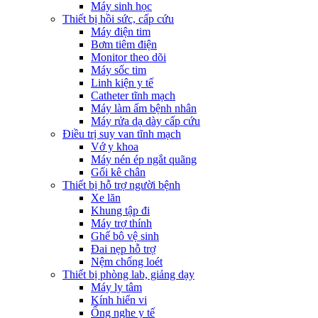
Máy sinh học
Thiết bị hồi sức, cấp cứu
Máy điện tim
Bơm tiêm điện
Monitor theo dõi
Máy sốc tim
Linh kiện y tế
Catheter tĩnh mạch
Máy làm ấm bệnh nhân
Máy rửa dạ dày cấp cứu
Điều trị suy van tĩnh mạch
Vớ y khoa
Máy nén ép ngắt quãng
Gối kê chân
Thiết bị hỗ trợ người bệnh
Xe lăn
Khung tập đi
Máy trợ thính
Ghế bô vệ sinh
Đai nẹp hỗ trợ
Nệm chống loét
Thiết bị phòng lab, giảng dạy
Máy ly tâm
Kính hiển vi
Ống nghe y tế