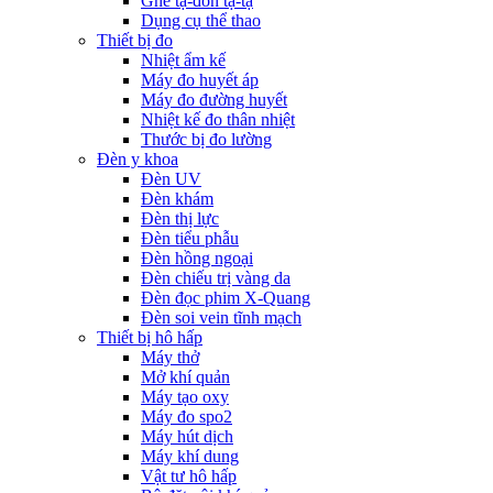
Ghế tạ-đòn tạ-tạ
Dụng cụ thể thao
Thiết bị đo
Nhiệt ẩm kế
Máy đo huyết áp
Máy đo đường huyết
Nhiệt kế đo thân nhiệt
Thước bị đo lường
Đèn y khoa
Đèn UV
Đèn khám
Đèn thị lực
Đèn tiểu phẫu
Đèn hồng ngoại
Đèn chiếu trị vàng da
Đèn đọc phim X-Quang
Đèn soi vein tĩnh mạch
Thiết bị hô hấp
Máy thở
Mở khí quản
Máy tạo oxy
Máy đo spo2
Máy hút dịch
Máy khí dung
Vật tư hô hấp