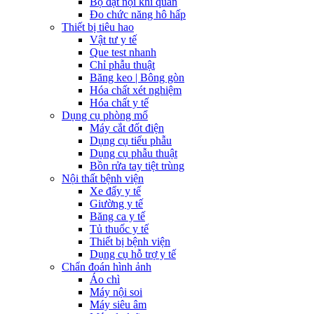
Bộ đặt nội khí quản
Đo chức năng hô hấp
Thiết bị tiêu hao
Vật tư y tế
Que test nhanh
Chỉ phẫu thuật
Băng keo | Bông gòn
Hóa chất xét nghiệm
Hóa chất y tế
Dụng cụ phòng mổ
Máy cắt đốt điện
Dụng cụ tiểu phẫu
Dụng cụ phẫu thuật
Bồn rửa tay tiệt trùng
Nội thất bệnh viện
Xe đẩy y tế
Giường y tế
Băng ca y tế
Tủ thuốc y tế
Thiết bị bệnh viện
Dụng cụ hỗ trợ y tế
Chẩn đoán hình ảnh
Áo chì
Máy nội soi
Máy siêu âm