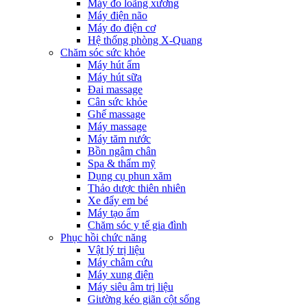
Máy đo loãng xương
Máy điện não
Máy đo điện cơ
Hệ thống phòng X-Quang
Chăm sóc sức khỏe
Máy hút ẩm
Máy hút sữa
Đai massage
Cân sức khỏe
Ghế massage
Máy massage
Máy tăm nước
Bồn ngâm chân
Spa & thẩm mỹ
Dụng cụ phun xăm
Thảo dược thiên nhiên
Xe đẩy em bé
Máy tạo ẩm
Chăm sóc y tế gia đình
Phục hồi chức năng
Vật lý trị liệu
Máy châm cứu
Máy xung điện
Máy siêu âm trị liệu
Giường kéo giãn cột sống