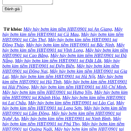
Từ khóa:
Máy hủy bơm kim tiêm HBT/0901 tại An Giang
,
Máy
hủy bơm kim tiêm HBT/0901 tại Cà Mau
,
Máy hủy bơm kim tiêm
HBT/0901 tại Cần Thơ
,
Máy hủy bơm kim tiêm HBT/0901 tại
Đồng Tháp
,
Máy hủy bơm kim tiêm HBT/0901 tại Bắc Ninh
,
Máy
hủy bơm kim tiêm HBT/0901 tại Vĩnh Long
,
Máy hủy bơm kim tiêm
HBT/0901 tại Cao Bằng
,
Máy hủy bơm kim tiêm HBT/0901 tại Đà
Nẵng
,
Máy hủy bơm kim tiêm HBT/0901 tại Đắk Lắk
,
Máy hủy
bơm kim tiêm HBT/0901 tại Điện Biên
,
Máy hủy bơm kim tiêm
HBT/0901 tại Đồng Nai
,
Máy hủy bơm kim tiêm HBT/0901 tại Gia
Lai
,
Máy hủy bơm kim tiêm HBT/0901 tại Hà Nội
,
Máy hủy bơm
kim tiêm HBT/0901 tại Hà Tĩnh
,
Máy hủy bơm kim tiêm HBT/0901
tại Hải Phòng
,
Máy hủy bơm kim tiêm HBT/0901 tại Hồ Chí Minh
,
Máy hủy bơm kim tiêm HBT/0901 tại Hưng Yên
,
Máy hủy bơm kim
tiêm HBT/0901 tại Khánh Hòa
,
Máy hủy bơm kim tiêm HBT/0901
tại Lai Châu
,
Máy hủy bơm kim tiêm HBT/0901 tại Lào Cai
,
Máy
hủy bơm kim tiêm HBT/0901 tại Lạng Sơn
,
Máy hủy bơm kim tiêm
HBT/0901 tại Lâm Đồng
,
Máy hủy bơm kim tiêm HBT/0901 tại
Nghệ An
,
Máy hủy bơm kim tiêm HBT/0901 tại Ninh Bình
,
Máy
hủy bơm kim tiêm HBT/0901 tại Phú Thọ
,
Máy hủy bơm kim tiêm
HBT/0901 tại Quảng Ngãi
,
Máy hủy bơm kim tiêm HBT/0901 tại