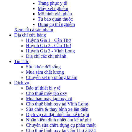
Trang phục y tế
Máy xét nghiệm
Mô hình giải phẫu
Tủ bảo quản thuốc
Dụng cụ thí nghiệm
Xem tất cả sản phẩm
Địa chỉ cửa hàng
Huỳnh Gia 1 - Cần Thơ
Huỳnh Gia 2 - Cần Thơ
Huỳnh Gia 3 - Vĩnh Long
Địa chỉ các chi nhánh
Tin Tức
Sức khỏe đời sống
Mua sắm chất lượng
Chuyên set up phòng khám
Dịch vụ
Bảo trì thiết bị y tế
Cho thuê máy tạo oxy
Mua bán máy tạo oxy cũ
Cho thuê bình oxy tại Vĩnh Long
Sửa chữa & thay bình xe lăn điện
Dịch vụ cài đặt nhiệt ẩm kế tự ghi
Nhận kiểm định nhiệt ẩm kế tự ghi
Chuyên sửa chữa dụng cụ phẫu thuật
Cho thuê bình oxy tại Cần Thơ 24/24