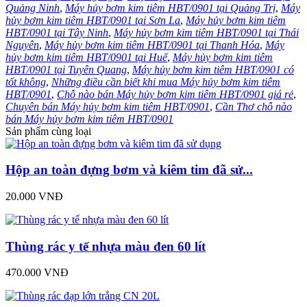
Quảng Ninh
,
Máy hủy bơm kim tiêm HBT/0901 tại Quảng Trị
,
Máy
hủy bơm kim tiêm HBT/0901 tại Sơn La
,
Máy hủy bơm kim tiêm
HBT/0901 tại Tây Ninh
,
Máy hủy bơm kim tiêm HBT/0901 tại Thái
Nguyên
,
Máy hủy bơm kim tiêm HBT/0901 tại Thanh Hóa
,
Máy
hủy bơm kim tiêm HBT/0901 tại Huế
,
Máy hủy bơm kim tiêm
HBT/0901 tại Tuyên Quang
,
Máy hủy bơm kim tiêm HBT/0901 có
tốt không
,
Những điều cần biết khi mua Máy hủy bơm kim tiêm
HBT/0901
,
Chỗ nào bán Máy hủy bơm kim tiêm HBT/0901 giá rẻ
,
Chuyên bán Máy hủy bơm kim tiêm HBT/0901
,
Cần Thơ chỗ nào
bán Máy hủy bơm kim tiêm HBT/0901
Sản phẩm cùng loại
Hộp an toàn đựng bơm và kiêm tim đã sử...
20.000 VNĐ
Thùng rác y tế nhựa màu đen 60 lít
470.000 VNĐ