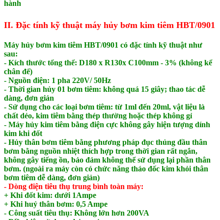
hành
II. Đặc tính kỹ thuật máy hủy bơm kim tiêm HBT/0901
Máy hủy bơm kim tiêm HBT/0901 có đặc tính kỹ thuật như
sau:
- Kích thước tổng thể: D180 x R130x C100mm - 3% (không kể
chân đế)
- Nguồn điện: 1 pha 220V/ 50Hz
- Thời gian hủy 01 bơm tiêm: không quá 15 giây; thao tác dễ
dàng, đơn giản
- Sử dụng cho các loại bơm tiêm: từ 1ml đến 20ml, vật liệu là
chất dẻo, kim tiêm bằng thép thường hoặc thép không gỉ
- Máy hủy kim tiêm bằng điện cực không gây hiện tượng dính
kim khi đốt
- Hủy thân bơm tiêm bằng phương pháp đục thủng đầu thân
bơm bằng nguồn nhiệt thích hợp trong thời gian rất ngắn,
không gây tiếng ồn, bảo đảm không thể sử dụng lại phần thân
bơm. (ngoài ra máy còn có chức năng tháo đốc kim khỏi thân
bơm tiêm dễ dàng, đơn giản)
- Dòng điện tiêu thụ trung bình toàn máy:
+ Khi đốt kim: dưới 1Ampe
+ Khi huỷ thân bơm: 0,5 Ampe
- Công suất tiêu thụ: Không lớn hơn 200VA