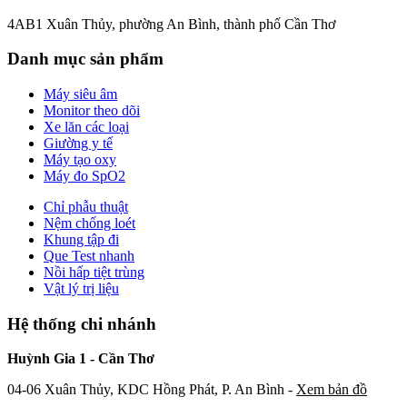
4AB1 Xuân Thủy, phường An Bình, thành phố Cần Thơ
Danh mục sản phẩm
Máy siêu âm
Monitor theo dõi
Xe lăn các loại
Giường y tế
Máy tạo oxy
Máy đo SpO2
Chỉ phẫu thuật
Nệm chống loét
Khung tập đi
Que Test nhanh
Nồi hấp tiệt trùng
Vật lý trị liệu
Hệ thống chi nhánh
Huỳnh Gia 1 - Cần Thơ
04-06 Xuân Thủy, KDC Hồng Phát, P. An Bình -
Xem bản đồ