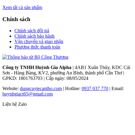
Xem tất cả sản phẩm
Chính sách
Chính sách đổi trả
Chính sách bảo hành
Vận chuyển và giao nhận
Phương thức thanh toán
Công ty TNHH Huỳnh Gia Alpha
| 4AB1 Xuân Thủy, KDC Cái
Sơn - Hàng Bàng, KV2, phường An Bình, thành phố Cần Thơ |
GPKD: 1801763703 | Cấp ngày: 08/05/2024
Website:
dungcuytecantho.com
| Hotline:
0937 037 770
| Email:
huynhgiact65@gmail.com
Liện hệ Zalo