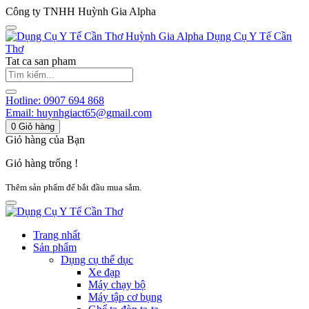
Công ty TNHH Huỳnh Gia Alpha
Huỳnh Gia Alpha
Dụng Cụ Y Tế Cần
Thơ
Tat ca san pham
Hotline:
0907 694 868
Email:
huynhgiact65@gmail.com
0
Giỏ hàng
Giỏ hàng của Bạn
Giỏ hàng trống !
Thêm sản phẩm để bắt đầu mua sắm.
Trang nhất
Sản phẩm
Dụng cụ thể dục
Xe đạp
Máy chạy bộ
Máy tập cơ bụng