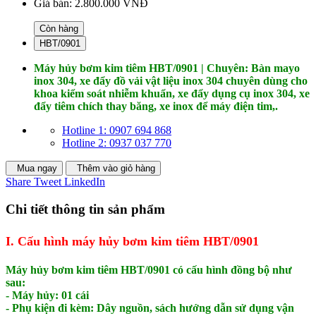
Giá bán:
2.800.000 VNĐ
Còn hàng
HBT/0901
Máy hủy bơm kim tiêm HBT/0901 | Chuyên: Bàn mayo
inox 304, xe đẩy đồ vải vật liệu inox 304 chuyên dùng cho
khoa kiểm soát nhiễm khuẩn, xe đẩy dụng cụ inox 304, xe
đẩy tiêm chích thay băng, xe inox để máy điện tim,.
Hotline 1: 0907 694 868
Hotline 2: 0937 037 770
Mua ngay
Thêm vào giỏ hàng
Share
Tweet
LinkedIn
Chi tiết thông tin sản phẩm
I. Cấu hình máy hủy bơm kim tiêm HBT/0901
Máy hủy bơm kim tiêm HBT/0901 có cấu hình đồng bộ như
sau:
- Máy hủy: 01 cái
- Phụ kiện đi kèm: Dây nguồn, sách hướng dẫn sử dụng vận