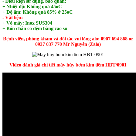
- Điều kiện sử dụng, bảo quản:
+ Nhiệt độ: Không quá 45oC
+ Độ ẩm: Không quá 85% ở 25oC
- Vật liệu:
+ Vỏ máy: Inox SUS304
​+ Bốn chân có đệm bằng cao su
Bệnh viện, phòng khám và đối tác vui lòng alo: 0907 694 868 or
0937 037 770 Mr Nguyên (Zalo)
Video đánh giá chi tiết máy hủy bơm kim tiêm HBT/0901