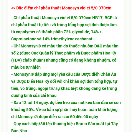
<> Đặc điểm chỉ phẫu thuật Monosyn violet 5/0 D70cm:
- Chỉ phẫu thuật Monosyn violet 5/0 D70cm HR17, RCP là
chỉ phẫu thuật tự tiêu vô trùng tổng hợp sợi đơn được làm
từ copolymer có thành phần 72% glycolide, 14% ε-
Caprolactone và 14% trimethylene cacbonat
- Chỉ Monosyn® có màu tím do thuốc nhuộm D&C màu tím
số 2 (được Cục Quản lý Thực phẩm và Dược phẩm Hoa Kỳ
(FDA) chấp thuận) nhưng cũng có dạng không nhuộm, có
màu be tự nhiên
- Monosyn® đáp ứng mọi yêu cầu của Dược điển Châu Âu
và Dược Điển Hoa Kỳ đối với chỉ khâu sợi đơn tổng hợp, tự
tiêu, vô trùng, ngoại trừ sự khác biệt không đáng kể trong
đường kính của chỉ khâu
-
Sau 13 tới 14 ngày, độ bền kéo của nút kéo ban đầu sẽ còn
khoảng 50%. Về cơ bản sự phân hủy hoàn toàn khối lượng
chỉ Monosyn® được diễn ra sau 60 đến 90 ngày
- Quy cách hộp/36 tép thương hiệu Braun Sản xuất tại Tây
Ban Nha