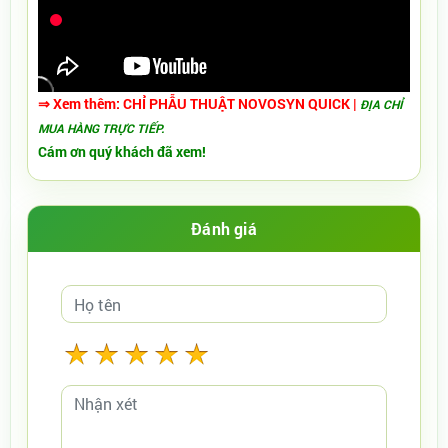
⇒ Xem thêm:
CHỈ PHẪU THUẬT NOVOSYN QUICK
|
ĐỊA CHỈ
MUA HÀNG TRỰC TIẾP.
Cám ơn quý khách đã xem!
Đánh giá