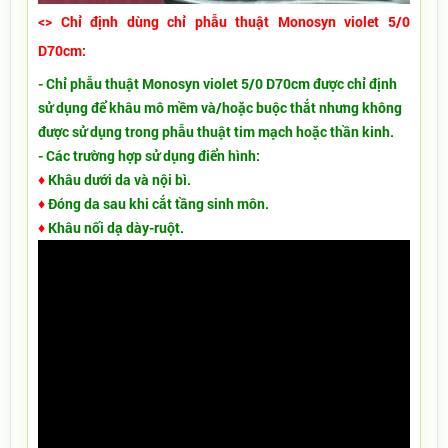
<> Chỉ định dùng chỉ phẫu thuật Monosyn violet 5/0
D70cm:
- Chỉ phẫu thuật Monosyn violet 5/0 D70cm
được chỉ định
sử dụng để khâu mô mềm và/hoặc buộc thắt nhưng không
được sử dụng trong phẫu thuật tim mạch hoặc thần kinh.
- Các trường hợp sử dụng điển hình:
♦
Khâu dưới da và nội bì.
♦
Đóng da sau khi cắt tầng sinh môn.
♦
Khâu nối dạ dày-ruột.