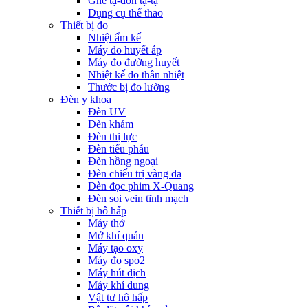
Ghế tạ-đòn tạ-tạ
Dụng cụ thể thao
Thiết bị đo
Nhiệt ẩm kế
Máy đo huyết áp
Máy đo đường huyết
Nhiệt kế đo thân nhiệt
Thước bị đo lường
Đèn y khoa
Đèn UV
Đèn khám
Đèn thị lực
Đèn tiểu phẫu
Đèn hồng ngoại
Đèn chiếu trị vàng da
Đèn đọc phim X-Quang
Đèn soi vein tĩnh mạch
Thiết bị hô hấp
Máy thở
Mở khí quản
Máy tạo oxy
Máy đo spo2
Máy hút dịch
Máy khí dung
Vật tư hô hấp