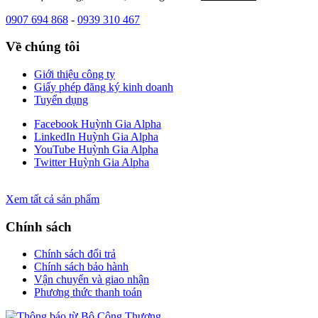
0907 694 868
-
0939 310 467
Về chúng tôi
Giới thiệu công ty
Giấy phép đăng ký kinh doanh
Tuyển dụng
Facebook Huỳnh Gia Alpha
LinkedIn Huỳnh Gia Alpha
YouTube Huỳnh Gia Alpha
Twitter Huỳnh Gia Alpha
Xem tất cả sản phẩm
Chính sách
Chính sách đổi trả
Chính sách bảo hành
Vận chuyển và giao nhận
Phương thức thanh toán