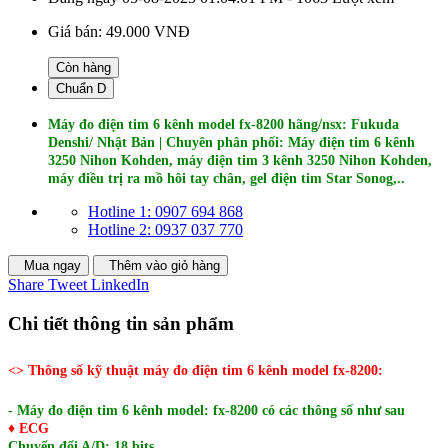
Giá bán:
49.000 VNĐ
Còn hàng
Chuẩn D
Máy đo điện tim 6 kênh model fx-8200 hãng/nsx: Fukuda
Denshi/ Nhật Bản | Chuyên phân phối: Máy điện tim 6 kênh
3250 Nihon Kohden, máy điện tim 3 kênh 3250 Nihon Kohden,
máy điều trị ra mồ hôi tay chân, gel điện tim Star Sonog,..
Hotline 1: 0907 694 868
Hotline 2: 0937 037 770
Mua ngay
Thêm vào giỏ hàng
Share
Tweet
LinkedIn
Chi tiết thông tin sản phẩm
<> Thông số kỹ thuật máy đo điện tim 6 kênh model fx-8200:
- Máy đo điện tim 6 kênh model: fx-8200 có các thông số như sau
♦ ECG
Chuyển đổi A/D: 18 bits