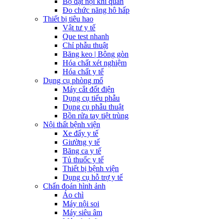
Bộ đặt nội khí quản
Đo chức năng hô hấp
Thiết bị tiêu hao
Vật tư y tế
Que test nhanh
Chỉ phẫu thuật
Băng keo | Bông gòn
Hóa chất xét nghiệm
Hóa chất y tế
Dụng cụ phòng mổ
Máy cắt đốt điện
Dụng cụ tiểu phẫu
Dụng cụ phẫu thuật
Bồn rửa tay tiệt trùng
Nội thất bệnh viện
Xe đẩy y tế
Giường y tế
Băng ca y tế
Tủ thuốc y tế
Thiết bị bệnh viện
Dụng cụ hỗ trợ y tế
Chẩn đoán hình ảnh
Áo chì
Máy nội soi
Máy siêu âm