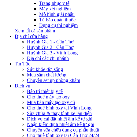
Trang phục y tế
Máy xét nghiệm
Mô hình giải phẫu
Tủ bảo quản thuốc
Dụng cụ thí nghiệm
Xem tất cả sản phẩm
Địa chỉ cửa hàng
Huỳnh Gia 1 - Cần Thơ
Huỳnh Gia 2 - Cần Thơ
Huỳnh Gia 3 - Vĩnh Long
Địa chỉ các chi nhánh
Tin Tức
Sức khỏe đời sống
Mua sắm chất lượng
Chuyên set up phòng khám
Dịch vụ
Bảo trì thiết bị y tế
Cho thuê máy tạo oxy
Mua bán máy tạo oxy cũ
Cho thuê bình oxy tại Vĩnh Long
Sửa chữa & thay bình xe lăn điện
Dịch vụ cài đặt nhiệt ẩm kế tự ghi
Nhận kiểm định nhiệt ẩm kế tự ghi
Chuyên sửa chữa dụng cụ phẫu thuật
Cho thuê bình oxy tại Cần Thơ 24/24