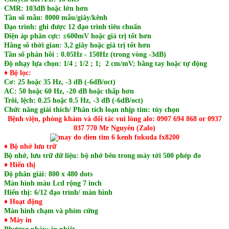
CMR: 103dB hoặc lớn hơn
Tần số mẫu: 8000 mẫu/giây/kênh
Đạo trình: ghi được 12 đạo trình tiêu chuẩn
Điện áp phân cực: ±600mV hoặc giá trị tốt hơn
Hằng số thời gian: 3,2 giây hoặc giá trị tốt hơn
Tần số phản hồi : 0.05Hz - 150Hz (trong vòng -3dB)
Độ nhạy lựa chọn: 1/4 ; 1/2 ; 1; 2 cm/mV; bằng tay hoặc tự động
♦ Bộ lọc:
Cơ: 25 hoặc 35 Hz, -3 dB (-6dB/oct)
AC: 50 hoặc 60 Hz, -20 dB hoặc thấp hơn
Trôi, lệch: 0.25 hoặc 0.5 Hz, -3 dB (-6dB/oct)
Chức năng giải thích/ Phân tích loạn nhịp tim: tùy chọn
Bệnh viện, phòng khám và đối tác vui lòng alo: 0907 694 868 or 0937
037 770 Mr Nguyên (Zalo)
♦
Bộ nhớ lưu trữ
Bộ nhớ, lưu trữ dữ liệu: bộ nhớ bên trong máy tới 500 phép đo
♦
Hiển thị
Độ phân giải: 800 x 480 dots
Màn hình màu Lcd rộng 7 inch
Hiển thị: 6/12 đạo trình/ màn hình
♦
Hoạt động
Màn hình chạm và phím cứng
♦
Máy in