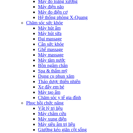
Máy đo loãng xương
Máy điện não
Máy đo điện cơ
Hệ thống phòng X-Quang
Chăm sóc sức khỏe
Máy hút ẩm
Máy hút sữa
Đai massage
Cân sức khỏe
Ghế massage
Máy massage
Máy tăm nước
Bồn ngâm chân
Spa & thẩm mỹ
Dụng cụ phun xăm
Thảo dược thiên nhiên
Xe đẩy em bé
Máy tạo ẩm
Chăm sóc y tế gia đình
Phục hồi chức năng
Vật lý trị liệu
Máy châm cứu
Máy xung điện
Máy siêu âm trị liệu
Giường kéo giãn cột sống