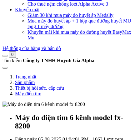
Cho thuê nệm chống loét Alpha Active 3
Khuyến mãi
Giảm 30 khi mua máy đo huyết áp Medally
Mua máy đo huyết áp + 1 hộp que đường huyết MU
tặng 1 máy đường
Khuyến mãi khi mua máy đo đường huyết EasyMax
Mu
Hệ thống cửa hàng và bản đồ
0
Tìm kiếm
Công ty TNHH Huỳnh Gia Alpha
Trang nhất
Sản phẩm
Thiết bị hồi sức, cấp cứu
Máy điện tim
Máy đo điện tim 6 kênh model fx-
8200
Đăng ngày 05-08-2025 01:04:01 PM - 1063 Lượt xem