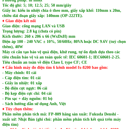
Phương pháp: in nhiệt
Tốc độ ghi: 5; 10; 12.5; 25; 50 mm/giây
Giấy in: kiểu in nhiệt chia ô theo mm, giấy xấp khổ: 110mm x 20m,
chiều dài đoạn giấy xấp: 140mm (OP-222TE).
♦
Giao diện kết nối
Giao diện: cổng mạng LAN và USB
Trọng lượng: 2.8 kg (chưa có pin)
Kích thước: 260 x 206 x 66 (WxDxH) mm
Điện áp 100 - 240 VAC ± 10%, 50/60Hz; 80VA hoặc DC 9.6V (tuỳ chọn
thêm), 40W
Máy có cấu tạo bảo vệ quá điện, khử rung, tự ổn định dựa theo các
tiêu chuẩn bảo vệ và an toàn quốc tế: IEC 60601-1; IEC60601-2-25.
Tiêu chuẩn an toàn về điện Class I, type CF; CE
♦ Cấu hình máy đo điện tim 6 kênh model fx-8200 bao gồm:
- Máy chính: 01 cái
- Cáp điện tim: 01 cái
- Giấy in nhiệt: 01 xấp
- Bộ điện cực ngực: 06 cái
- Bộ kẹp điện cực chi: 04 cái
- Pin sạc + dây nguồn: 01 bộ
- Sách hướng dẫn sử dụng Anh, Việt
♦
Tùy chọn thêm:
Phần mềm phân tích mã: FP-809 hãng sản xuất: Fukuda Denshi -
xuất xứ: Nhật Bản (ghi chú: phần mềm phân tích kết quả trên máy
điện tim)