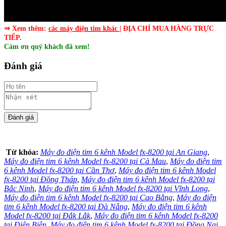
⇒ Xem thêm:
các máy điện tim khác
| ĐỊA CHỈ MUA HÀNG TRỰC
TIẾP.
Cám ơn quý khách đã xem!
Đánh giá
Từ khóa:
Máy đo điện tim 6 kênh Model fx-8200 tại An Giang
,
Máy đo điện tim 6 kênh Model fx-8200 tại Cà Mau
,
Máy đo điện tim
6 kênh Model fx-8200 tại Cần Thơ
,
Máy đo điện tim 6 kênh Model
fx-8200 tại Đồng Tháp
,
Máy đo điện tim 6 kênh Model fx-8200 tại
Bắc Ninh
,
Máy đo điện tim 6 kênh Model fx-8200 tại Vĩnh Long
,
Máy đo điện tim 6 kênh Model fx-8200 tại Cao Bằng
,
Máy đo điện
tim 6 kênh Model fx-8200 tại Đà Nẵng
,
Máy đo điện tim 6 kênh
Model fx-8200 tại Đắk Lắk
,
Máy đo điện tim 6 kênh Model fx-8200
tại Điện Biên
,
Máy đo điện tim 6 kênh Model fx-8200 tại Đồng Nai
,