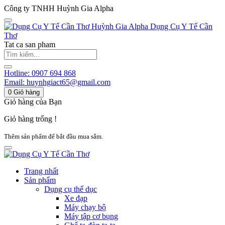
Công ty TNHH Huỳnh Gia Alpha
Huỳnh Gia Alpha
Dụng Cụ Y Tế Cần
Thơ
Tat ca san pham
Hotline:
0907 694 868
Email:
huynhgiact65@gmail.com
0
Giỏ hàng
Giỏ hàng của Bạn
Giỏ hàng trống !
Thêm sản phẩm để bắt đầu mua sắm.
Trang nhất
Sản phẩm
Dụng cụ thể dục
Xe đạp
Máy chạy bộ
Máy tập cơ bụng