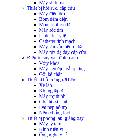
Máy sinh học
Thiết bị hồi sức, cấp cứu
Máy điện tim
Bơm tiêm điện
Monitor theo dõi
Máy sốc tim
Linh kiện y tế
Catheter tĩnh mạch
Máy làm ấm bệnh nhân
Máy rửa dạ dày cấp cứu
Điều trị suy van tĩnh mạch
Vớ y khoa
Máy nén ép ngắt quãng
Gối kê chân
Thiết bị hỗ trợ người bệnh
Xe lăn
Khung tập đi
Máy trợ thính
Ghế bô vệ sinh
Đai nẹp hỗ trợ
Nệm chống loét
Thiết bị phòng lab, giảng dạy
Máy ly tâm
Kính hiển vi
Ống nghe y tế