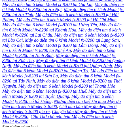
Máy đo điện tim 6 kênh Model fx-8200 tại Gia Lai
,
Máy đo điện tim
6 kênh Model fx-8200 tại Hà Nội
,
Máy đo điện tim 6 kênh Model fx-
8200 tại Hà Tĩnh
,
Máy đo điện tim 6 kênh Model fx-8200 tại Hải
Phòng
,
Máy đo điện tim 6 kênh Model fx-8200 tại Hồ Chí Minh
,
Máy đo điện tim 6 kênh Model fx-8200 tại Hưng Yên
,
Máy đo điện
tim 6 kênh Model fx-8200 tại Khánh Hòa
,
Máy đo điện tim 6 kênh
Model fx-8200 tại Lai Châu
,
Máy đo điện tim 6 kênh Model fx-8200
tại Lào Cai
,
Máy đo điện tim 6 kênh Model fx-8200 tại Lạng Sơn
,
Máy đo điện tim 6 kênh Model fx-8200 tại Lâm Đồng
,
Máy đo điện
tim 6 kênh Model fx-8200 tại Nghệ An
,
Máy đo điện tim 6 kênh
Model fx-8200 tại Ninh Bình
,
Máy đo điện tim 6 kênh Model fx-
8200 tại Phú Thọ
,
Máy đo điện tim 6 kênh Model fx-8200 tại Quảng
Ngãi
,
Máy đo điện tim 6 kênh Model fx-8200 tại Quảng Ninh
,
Máy
đo điện tim 6 kênh Model fx-8200 tại Quảng Trị
,
Máy đo điện tim 6
kênh Model fx-8200 tại Sơn La
,
Máy đo điện tim 6 kênh Model fx-
8200 tại Tây Ninh
,
Máy đo điện tim 6 kênh Model fx-8200 tại Thái
Nguyên
,
Máy đo điện tim 6 kênh Model fx-8200 tại Thanh Hóa
,
Máy đo điện tim 6 kênh Model fx-8200 tại Huế
,
Máy đo điện tim 6
kênh Model fx-8200 tại Tuyên Quang
,
Máy đo điện tim 6 kênh
Model fx-8200 có tốt không
,
Những điều cần biết khi mua Máy đo
điện tim 6 kênh Model fx-8200
,
Chỗ nào bán Máy đo điện tim 6
kênh Model fx-8200 giá rẻ
,
Chuyên bán Máy đo điện tim 6 kênh
Model fx-8200
,
Cần Thơ chỗ nào bán Máy đo điện tim 6 kênh
Model fx-8200
Sản phẩm cùng loại