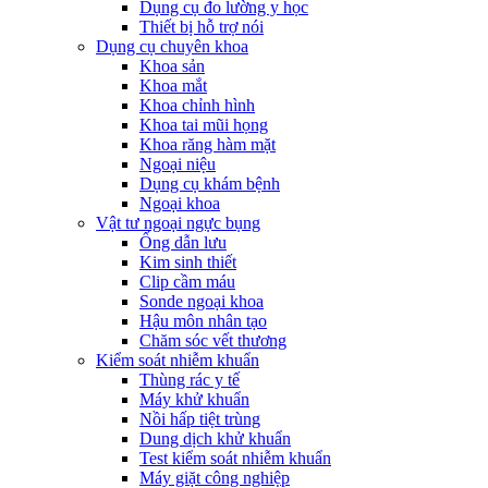
Dụng cụ đo lường y học
Thiết bị hỗ trợ nói
Dụng cụ chuyên khoa
Khoa sản
Khoa mắt
Khoa chỉnh hình
Khoa tai mũi họng
Khoa răng hàm mặt
Ngoại niệu
Dụng cụ khám bệnh
Ngoại khoa
Vật tư ngoại ngực bụng
Ống dẫn lưu
Kim sinh thiết
Clip cầm máu
Sonde ngoại khoa
Hậu môn nhân tạo
Chăm sóc vết thương
Kiểm soát nhiễm khuẩn
Thùng rác y tế
Máy khử khuẩn
Nồi hấp tiệt trùng
Dung dịch khử khuẩn
Test kiểm soát nhiễm khuẩn
Máy giặt công nghiệp