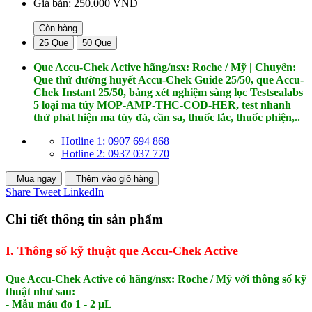
Giá bán:
250.000 VNĐ
Còn hàng
25 Que
50 Que
Que Accu-Chek Active hãng/nsx: Roche / Mỹ | Chuyên:
Que thử đường huyết Accu-Chek Guide 25/50, que Accu-
Chek Instant 25/50, bảng xét nghiệm sàng lọc Testsealabs
5 loại ma túy MOP-AMP-THC-COD-HER, test nhanh
thử phát hiện ma túy đá, cần sa, thuốc lắc, thuốc phiện,..
Hotline 1: 0907 694 868
Hotline 2: 0937 037 770
Mua ngay
Thêm vào giỏ hàng
Share
Tweet
LinkedIn
Chi tiết thông tin sản phẩm
I. Thông số kỹ thuật que Accu-Chek Active
Que Accu-Chek Active có hãng/nsx: Roche / Mỹ với thông số kỹ
thuật như sau:
- Mẫu máu đo 1 - 2 μL