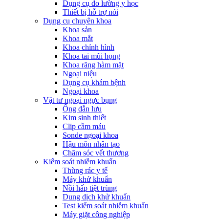
Dụng cụ đo lường y học
Thiết bị hỗ trợ nói
Dụng cụ chuyên khoa
Khoa sản
Khoa mắt
Khoa chỉnh hình
Khoa tai mũi họng
Khoa răng hàm mặt
Ngoại niệu
Dụng cụ khám bệnh
Ngoại khoa
Vật tư ngoại ngực bụng
Ống dẫn lưu
Kim sinh thiết
Clip cầm máu
Sonde ngoại khoa
Hậu môn nhân tạo
Chăm sóc vết thương
Kiểm soát nhiễm khuẩn
Thùng rác y tế
Máy khử khuẩn
Nồi hấp tiệt trùng
Dung dịch khử khuẩn
Test kiểm soát nhiễm khuẩn
Máy giặt công nghiệp