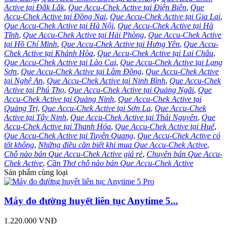
Active tại Đắk Lắk
,
Que Accu-Chek Active tại Điện Biên
,
Que
Accu-Chek Active tại Đồng Nai
,
Que Accu-Chek Active tại Gia Lai
,
Que Accu-Chek Active tại Hà Nội
,
Que Accu-Chek Active tại Hà
Tĩnh
,
Que Accu-Chek Active tại Hải Phòng
,
Que Accu-Chek Active
tại Hồ Chí Minh
,
Que Accu-Chek Active tại Hưng Yên
,
Que Accu-
Chek Active tại Khánh Hòa
,
Que Accu-Chek Active tại Lai Châu
,
Que Accu-Chek Active tại Lào Cai
,
Que Accu-Chek Active tại Lạng
Sơn
,
Que Accu-Chek Active tại Lâm Đồng
,
Que Accu-Chek Active
tại Nghệ An
,
Que Accu-Chek Active tại Ninh Bình
,
Que Accu-Chek
Active tại Phú Thọ
,
Que Accu-Chek Active tại Quảng Ngãi
,
Que
Accu-Chek Active tại Quảng Ninh
,
Que Accu-Chek Active tại
Quảng Trị
,
Que Accu-Chek Active tại Sơn La
,
Que Accu-Chek
Active tại Tây Ninh
,
Que Accu-Chek Active tại Thái Nguyên
,
Que
Accu-Chek Active tại Thanh Hóa
,
Que Accu-Chek Active tại Huế
,
Que Accu-Chek Active tại Tuyên Quang
,
Que Accu-Chek Active có
tốt không
,
Những điều cần biết khi mua Que Accu-Chek Active
,
Chỗ nào bán Que Accu-Chek Active giá rẻ
,
Chuyên bán Que Accu-
Chek Active
,
Cần Thơ chỗ nào bán Que Accu-Chek Active
Sản phẩm cùng loại
Máy đo đường huyết liên tục Anytime 5...
1.220.000 VNĐ