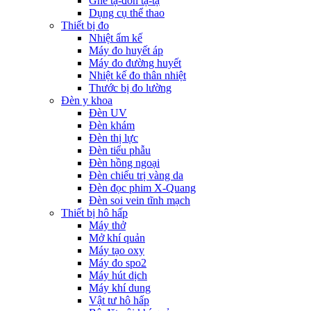
Ghế tạ-đòn tạ-tạ
Dụng cụ thể thao
Thiết bị đo
Nhiệt ẩm kế
Máy đo huyết áp
Máy đo đường huyết
Nhiệt kế đo thân nhiệt
Thước bị đo lường
Đèn y khoa
Đèn UV
Đèn khám
Đèn thị lực
Đèn tiểu phẫu
Đèn hồng ngoại
Đèn chiếu trị vàng da
Đèn đọc phim X-Quang
Đèn soi vein tĩnh mạch
Thiết bị hô hấp
Máy thở
Mở khí quản
Máy tạo oxy
Máy đo spo2
Máy hút dịch
Máy khí dung
Vật tư hô hấp