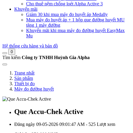
Cho thuê nệm chống loét Alpha Active 3
Khuyến mãi
Giảm 30 khi mua máy đo huyết áp Medally
Mua máy đo huyết áp + 1 hộp que đường huyết MU
tặng 1 máy đường
Khuyến mãi khi mua máy đo đường huyết EasyMax
Mu
Hệ thống cửa hàng và bản đồ
0
Tìm kiếm
Công ty TNHH Huỳnh Gia Alpha
Trang nhất
Sản phẩm
Thiết bị đo
Máy đo đường huyết
Que Accu-Chek Active
Đăng ngày 09-05-2026 09:01:47 AM - 525 Lượt xem