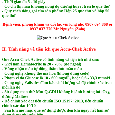
- Thời gian đo 5 - 10 giây
- Có chỉ thị màu khoảng nồng độ đường huyết trên lọ que thử
- Quy cách đóng gói của sản phẩm: Hộp 25 que thử và hộp 50
que thử
Bệnh viện, phòng khám và đối tác vui lòng alo: 0907 694 868 or
0937 037 770 Mr Nguyên (Zalo)
II. Tính năng và tiện ích que Accu-Chek Active
Que Accu-Chek Active có tính năng và tiện ích như sau:
- Giới hạn Hematocrite là 20 - 70% (đo ngoài)
- Vùng nhận máu tự động thấm hút mẫu máu
- Công nghệ không thể mã hóa (không dùng code)
- Phạm vi đo Glucose là 10 - 600 mg/dL, hoặc 0,6 - 33,3 mmol/L
- Công nghệ Failsafes đảm bảo chất lượng và độ chính xác trên
mỗi lần đo
- Sử dụng men thử Mut Q-GDH không bị ảnh hưởng bởi Oxy,
đường Maltose
- Độ chính xác đạt tiêu chuẩn ISO 15197: 2013, tiêu chuẩn
chính xác đạt 10/10
- Sau khi mở nắp, que sử dụng được đến khi ngày hết hạn sử
dụng được ghi trên hộp