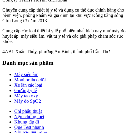
Chuyên cung cấp thiết bị y tế và dụng cụ thể dục chính hãng cho
bệnh viện, phòng khám và gia đình tại khu vực Đồng bằng sông
Cửu Long từ năm 2013.
Cung cấp các loại thiết bị y tế phổ biến nhất hiện nay như máy đo
huyết áp, máy siêu âm, vật tư y tế và các giải pháp chăm sóc sức
khỏe.
4AB1 Xuân Thủy, phường An Bình, thành phố Cần Thơ
Danh mục sản phẩm
Máy siêu âm
Monitor theo dõi
Xe lăn các loại
Giường y tế
Máy tạo oxy
Máy đo SpO2
Chỉ phẫu thuật
Nệm chống loét
Khung tập đi
Que Test nhanh
Nồi hấp tiệt trùng