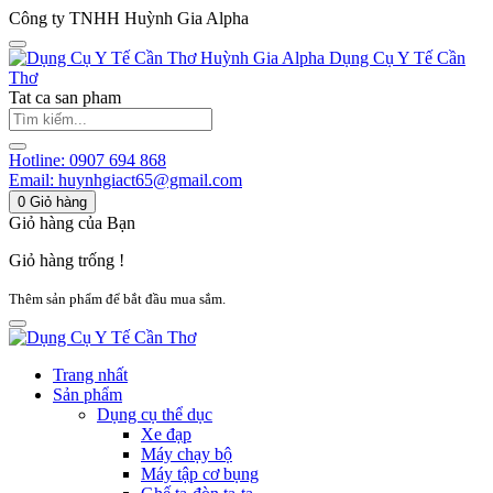
Công ty TNHH Huỳnh Gia Alpha
Huỳnh Gia Alpha
Dụng Cụ Y Tế Cần
Thơ
Tat ca san pham
Hotline:
0907 694 868
Email:
huynhgiact65@gmail.com
0
Giỏ hàng
Giỏ hàng của Bạn
Giỏ hàng trống !
Thêm sản phẩm để bắt đầu mua sắm.
Trang nhất
Sản phẩm
Dụng cụ thể dục
Xe đạp
Máy chạy bộ
Máy tập cơ bụng