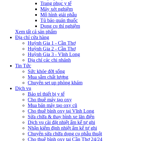
Trang phục y tế
Máy xét nghiệm
Mô hình giải phẫu
Tủ bảo quản thuốc
Dụng cụ thí nghiệm
Xem tất cả sản phẩm
Địa chỉ cửa hàng
Huỳnh Gia 1 - Cần Thơ
Huỳnh Gia 2 - Cần Thơ
Huỳnh Gia 3 - Vĩnh Long
Địa chỉ các chi nhánh
Tin Tức
Sức khỏe đời sống
Mua sắm chất lượng
Chuyên set up phòng khám
Dịch vụ
Bảo trì thiết bị y tế
Cho thuê máy tạo oxy
Mua bán máy tạo oxy cũ
Cho thuê bình oxy tại Vĩnh Long
Sửa chữa & thay bình xe lăn điện
Dịch vụ cài đặt nhiệt ẩm kế tự ghi
Nhận kiểm định nhiệt ẩm kế tự ghi
Chuyên sửa chữa dụng cụ phẫu thuật
Cho thuê bình oxy tại Cần Thơ 24/24