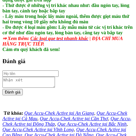
- Thử được ở những vị trí khác nhau như: đầu ngón tay, lòng
bàn tay, cánh tay hoặc bắp tay
- Lấy máu trong hoặc lấy máu ngoài, thêm được giọt máu thứ
hai trong vòng 10 giây nếu không đủ máu
- Đo được 4 loại máu gồm: Lấy mẫu máu từ các vị trí khác trên
cơ thể như đầu ngón tay, lòng bàn tay, cẳng tay và bắp tay
⇒ Xem thêm:
Các
loại que test nhanh khác
| ĐỊA CHỈ MUA
HÀNG TRỰC TIẾP.
Cám ơn quý khách đã xem!
Đánh giá
Từ khóa:
Que Accu-Chek Active tại An Giang
,
Que Accu-Chek
Active tại Cà Mau
,
Que Accu-Chek Active tại Cần Thơ
,
Que Accu-
Chek Active tại Đồng Tháp
,
Que Accu-Chek Active tại Bắc Ninh
,
Que Accu-Chek Active tại Vĩnh Long
,
Que Accu-Chek Active tại
Cao Bằng
,
Que Accu-Chek Active tại Đà Nẵng
,
Que Accu-Chek