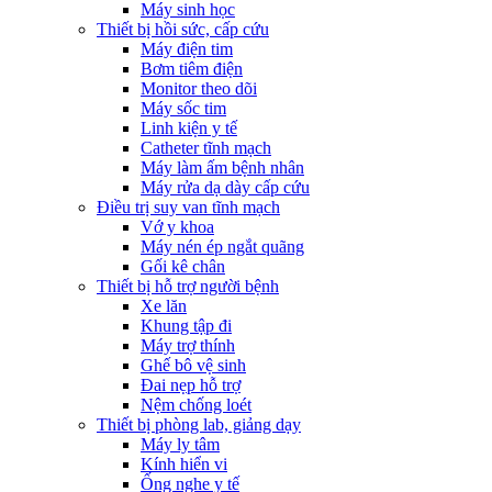
Máy sinh học
Thiết bị hồi sức, cấp cứu
Máy điện tim
Bơm tiêm điện
Monitor theo dõi
Máy sốc tim
Linh kiện y tế
Catheter tĩnh mạch
Máy làm ấm bệnh nhân
Máy rửa dạ dày cấp cứu
Điều trị suy van tĩnh mạch
Vớ y khoa
Máy nén ép ngắt quãng
Gối kê chân
Thiết bị hỗ trợ người bệnh
Xe lăn
Khung tập đi
Máy trợ thính
Ghế bô vệ sinh
Đai nẹp hỗ trợ
Nệm chống loét
Thiết bị phòng lab, giảng dạy
Máy ly tâm
Kính hiển vi
Ống nghe y tế