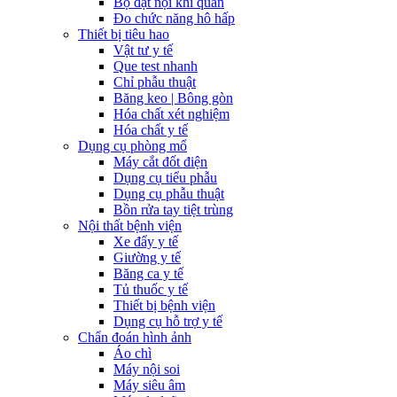
Bộ đặt nội khí quản
Đo chức năng hô hấp
Thiết bị tiêu hao
Vật tư y tế
Que test nhanh
Chỉ phẫu thuật
Băng keo | Bông gòn
Hóa chất xét nghiệm
Hóa chất y tế
Dụng cụ phòng mổ
Máy cắt đốt điện
Dụng cụ tiểu phẫu
Dụng cụ phẫu thuật
Bồn rửa tay tiệt trùng
Nội thất bệnh viện
Xe đẩy y tế
Giường y tế
Băng ca y tế
Tủ thuốc y tế
Thiết bị bệnh viện
Dụng cụ hỗ trợ y tế
Chẩn đoán hình ảnh
Áo chì
Máy nội soi
Máy siêu âm