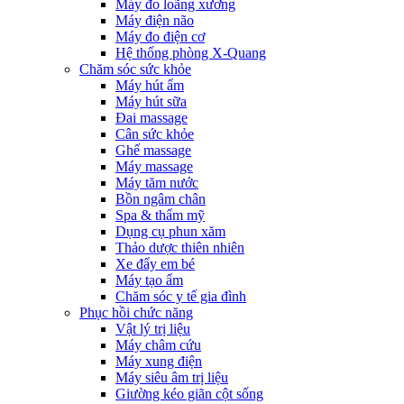
Máy đo loãng xương
Máy điện não
Máy đo điện cơ
Hệ thống phòng X-Quang
Chăm sóc sức khỏe
Máy hút ẩm
Máy hút sữa
Đai massage
Cân sức khỏe
Ghế massage
Máy massage
Máy tăm nước
Bồn ngâm chân
Spa & thẩm mỹ
Dụng cụ phun xăm
Thảo dược thiên nhiên
Xe đẩy em bé
Máy tạo ẩm
Chăm sóc y tế gia đình
Phục hồi chức năng
Vật lý trị liệu
Máy châm cứu
Máy xung điện
Máy siêu âm trị liệu
Giường kéo giãn cột sống