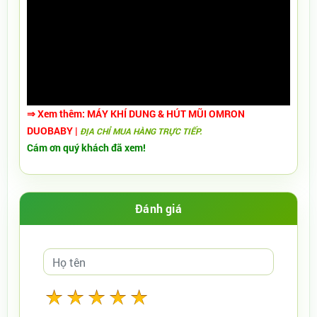
⇒ Xem thêm:
MÁY KHÍ DUNG & HÚT MŨI OMRON
DUOBABY​
|
ĐỊA CHỈ MUA HÀNG TRỰC TIẾP.
Cám ơn quý khách đã xem!
Đánh giá