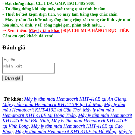
- Đạt chứng nhận CE, FDA, GMP, ISO13485-9001
- Tự động dừng khi nắp máy mở trong quá trình ly tâm
- Thiết kế tiết kiệm diện tích, vỏ máy làm bằng thép chắc chắn
- Máy ly tâm đa chức năng, ứng dụng rộng rãi trong các lĩnh vực như
hóa sinh, vi sinh, y tế, công nghệ gen, phân tách máu,…
⇒ Xem thêm:
Máy ly tâm khác
| ĐỊA CHỈ MUA HÀNG TRỰC TIẾP.
Cám ơn quý khách đã xem!
Đánh giá
Từ khóa:
Máy ly tâm máu Hematocrit KHT-410E tại An Giang
,
Máy ly tâm máu Hematocrit KHT-410E tại Cà Mau
,
Máy ly tâm
máu Hematocrit KHT-410E tại Cần Thơ
,
Máy ly tâm máu
Hematocrit KHT-410E tại Đồng Tháp
,
Máy ly tâm máu Hematocrit
KHT-410E tại Bắc Ninh
,
Máy ly tâm máu Hematocrit KHT-410E
tại Vĩnh Long
,
Máy ly tâm máu Hematocrit KHT-410E tại Cao
Bằng
,
Máy ly tâm máu Hematocrit KHT-410E tại Đà Nẵng
,
Máy ly