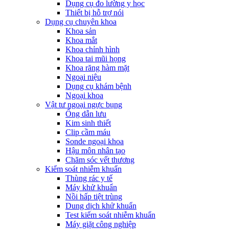
Dụng cụ đo lường y học
Thiết bị hỗ trợ nói
Dụng cụ chuyên khoa
Khoa sản
Khoa mắt
Khoa chỉnh hình
Khoa tai mũi họng
Khoa răng hàm mặt
Ngoại niệu
Dụng cụ khám bệnh
Ngoại khoa
Vật tư ngoại ngực bụng
Ống dẫn lưu
Kim sinh thiết
Clip cầm máu
Sonde ngoại khoa
Hậu môn nhân tạo
Chăm sóc vết thương
Kiểm soát nhiễm khuẩn
Thùng rác y tế
Máy khử khuẩn
Nồi hấp tiệt trùng
Dung dịch khử khuẩn
Test kiểm soát nhiễm khuẩn
Máy giặt công nghiệp