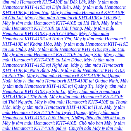
tâm máu Hematocrit KHT-410E tại Đắk Lắk
,
Máy ly tâm máu
Hematocrit KHT-410E tại Điện Biên
,
Máy ly tâm máu Hematocrit
KHT-410E tại Đồng Nai
,
Máy ly tâm máu Hematocrit KHT-410E
tại Gia Lai
,
Máy ly tâm máu Hematocrit KHT-410E tại Hà Nội
,
Máy ly tâm máu Hematocrit KHT-410E tại Hà Tĩnh
,
Máy ly tâm
máu Hematocrit KHT-410E tại Hải Phòng
,
Máy ly tâm máu
Hematocrit KHT-410E tại Hồ Chí Minh
,
Máy ly tâm máu
Hematocrit KHT-410E tại Hưng Yên
,
Máy ly tâm máu Hematocrit
KHT-410E tại Khánh Hòa
,
Máy ly tâm máu Hematocrit KHT-410E
tại Lai Châu
,
Máy ly tâm máu Hematocrit KHT-410E tại Lào Cai
,
Máy ly tâm máu Hematocrit KHT-410E tại Lạng Sơn
,
Máy ly tâm
máu Hematocrit KHT-410E tại Lâm Đồng
,
Máy ly tâm máu
Hematocrit KHT-410E tại Nghệ An
,
Máy ly tâm máu Hematocrit
KHT-410E tại Ninh Bình
,
Máy ly tâm máu Hematocrit KHT-410E
tại Phú Thọ
,
Máy ly tâm máu Hematocrit KHT-410E tại Quảng
Ngãi
,
Máy ly tâm máu Hematocrit KHT-410E tại Quảng Ninh
,
Máy
ly tâm máu Hematocrit KHT-410E tại Quảng Trị
,
Máy ly tâm máu
Hematocrit KHT-410E tại Sơn La
,
Máy ly tâm máu Hematocrit
KHT-410E tại Tây Ninh
,
Máy ly tâm máu Hematocrit KHT-410E
tại Thái Nguyên
,
Máy ly tâm máu Hematocrit KHT-410E tại Thanh
Hóa
,
Máy ly tâm máu Hematocrit KHT-410E tại Huế
,
Máy ly tâm
máu Hematocrit KHT-410E tại Tuyên Quang
,
Máy ly tâm máu
Hematocrit KHT-410E có tốt không
,
Những điều cần biết khi mua
Máy ly tâm máu Hematocrit KHT-410E
,
Chỗ nào bán Máy ly tâm
máu Hematocrit KHT-410E giá rẻ
,
Chuyên bán Máy ly tâm máu