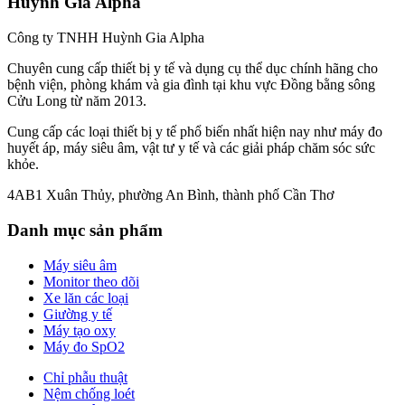
Huỳnh Gia Alpha
Công ty TNHH Huỳnh Gia Alpha
Chuyên cung cấp thiết bị y tế và dụng cụ thể dục chính hãng cho
bệnh viện, phòng khám và gia đình tại khu vực Đồng bằng sông
Cửu Long từ năm 2013.
Cung cấp các loại thiết bị y tế phổ biến nhất hiện nay như máy đo
huyết áp, máy siêu âm, vật tư y tế và các giải pháp chăm sóc sức
khỏe.
4AB1 Xuân Thủy, phường An Bình, thành phố Cần Thơ
Danh mục sản phẩm
Máy siêu âm
Monitor theo dõi
Xe lăn các loại
Giường y tế
Máy tạo oxy
Máy đo SpO2
Chỉ phẫu thuật
Nệm chống loét