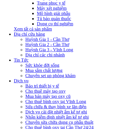
Trang phục y tế
Máy xét nghiệm
Mô hình giải phẫu
Tủ bảo quản thuốc
Dụng cụ thí nghiệm
Xem tất cả sản phẩm
Địa chỉ cửa hàng
Huỳnh Gia 1 - Cần Thơ
Huỳnh Gia 2 - Cần Thơ
Huỳnh Gia 3 - Vĩnh Long
Địa chỉ các chi nhánh
Tin Tức
Sức khỏe đời sống
Mua sắm chất lượng
Chuyên set up phòng khám
Dịch vụ
Bảo trì thiết bị y tế
Cho thuê máy tạo oxy
Mua bán máy tạo oxy cũ
Cho thuê bình oxy tại Vĩnh Long
Sửa chữa & thay bình xe lăn điện
Dịch vụ cài đặt nhiệt ẩm kế tự ghi
Nhận kiểm định nhiệt ẩm kế tự ghi
Chuyên sửa chữa dụng cụ phẫu thuật
Cho thuê bình oxy tại Cần Thơ 24/24