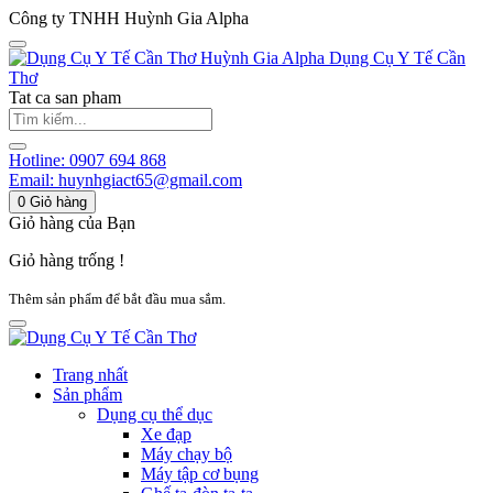
Công ty TNHH Huỳnh Gia Alpha
Huỳnh Gia Alpha
Dụng Cụ Y Tế Cần
Thơ
Tat ca san pham
Hotline:
0907 694 868
Email:
huynhgiact65@gmail.com
0
Giỏ hàng
Giỏ hàng của Bạn
Giỏ hàng trống !
Thêm sản phẩm để bắt đầu mua sắm.
Trang nhất
Sản phẩm
Dụng cụ thể dục
Xe đạp
Máy chạy bộ
Máy tập cơ bụng