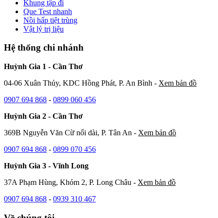
Khung tập đi
Que Test nhanh
Nồi hấp tiệt trùng
Vật lý trị liệu
Hệ thống chi nhánh
Huỳnh Gia 1 - Cần Thơ
04-06 Xuân Thủy, KDC Hồng Phát, P. An Bình -
Xem bản đồ
0907 694 868
-
0899 060 456
Huỳnh Gia 2 - Cần Thơ
369B Nguyễn Văn Cừ nối dài, P. Tân An -
Xem bản đồ
0907 694 868
-
0899 070 456
Huỳnh Gia 3 - Vĩnh Long
37A Phạm Hùng, Khóm 2, P. Long Châu -
Xem bản đồ
0907 694 868
-
0939 310 467
Về chúng tôi