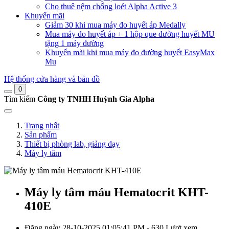
Cho thuê nệm chống loét Alpha Active 3
Khuyến mãi
Giảm 30 khi mua máy đo huyết áp Medally
Mua máy đo huyết áp + 1 hộp que đường huyết MU
tặng 1 máy đường
Khuyến mãi khi mua máy đo đường huyết EasyMax
Mu
Hệ thống cửa hàng và bản đồ
0
Tìm kiếm
Công ty TNHH Huỳnh Gia Alpha
Trang nhất
Sản phẩm
Thiết bị phòng lab, giảng dạy
Máy ly tâm
Máy ly tâm máu Hematocrit KHT-
410E
Đăng ngày 28-10-2025 01:05:41 PM - 630 Lượt xem