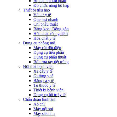
Bộ đặt nội khí quản
Đo chức năng hô hấp
Thiết bị tiêu hao
Vật tư y tế
Que test nhanh
Chỉ phẫu thuật
Băng keo | Bông gòn
Hóa chất xét nghiệm
Hóa chất y tế
Dụng cụ phòng mổ
Máy cắt đốt điện
Dụng cụ tiểu phẫu
Dụng cụ phẫu thuật
Bồn rửa tay tiệt trùng
Nội thất bệnh viện
Xe đẩy y tế
Giường y tế
Băng ca y tế
Tủ thuốc y tế
Thiết bị bệnh viện
Dụng cụ hỗ trợ y tế
Chẩn đoán hình ảnh
Áo chì
Máy nội soi
Máy siêu âm