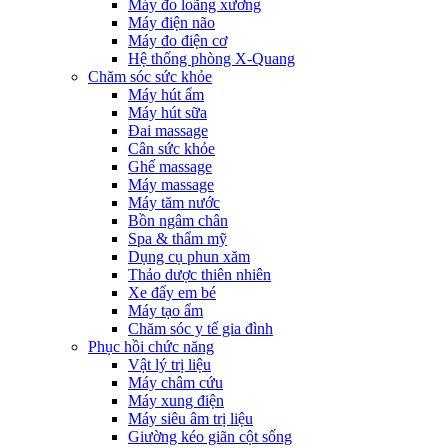
Máy đo loãng xương
Máy điện não
Máy đo điện cơ
Hệ thống phòng X-Quang
Chăm sóc sức khỏe
Máy hút ẩm
Máy hút sữa
Đai massage
Cân sức khỏe
Ghế massage
Máy massage
Máy tăm nước
Bồn ngâm chân
Spa & thẩm mỹ
Dụng cụ phun xăm
Thảo dược thiên nhiên
Xe đẩy em bé
Máy tạo ẩm
Chăm sóc y tế gia đình
Phục hồi chức năng
Vật lý trị liệu
Máy châm cứu
Máy xung điện
Máy siêu âm trị liệu
Giường kéo giãn cột sống