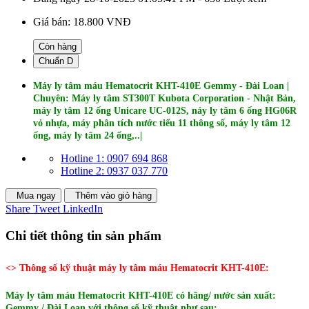
Giá bán:
18.800 VNĐ
Còn hàng
Chuẩn D
Máy ly tâm máu Hematocrit KHT-410E
Gemmy - Đài Loan
|
Chuyên: Máy ly tâm ST300T Kubota Corporation - Nhật Bản,
máy ly tâm 12 ống Unicare UC-012S​​, náy ly tâm 6 ống HG06R
vỏ nhựa, máy phân tích nước tiểu 11 thông số, máy ly tâm 12
ống, máy ly tâm 24 ống,..|
Hotline 1: 0907 694 868
Hotline 2: 0937 037 770
Mua ngay
Thêm vào giỏ hàng
Share
Tweet
LinkedIn
Chi tiết thông tin sản phẩm
<> Thông số kỹ thuật máy ly tâm máu Hematocrit KHT-410E:
Máy ly tâm máu Hematocrit KHT-410E có hãng/ nước sản xuất:
Gemmy / Đài Loan với thông số kỹ thuật như sau: