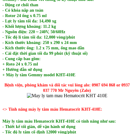
- Động cơ chổi than
- Có khóa nắp an toàn
- Rotor 24 ống x 0.75 ml
- Lực ly tâm tối đa: 14,490 xg
- Khối lượng khoảng: 11.2 kg
- Nguồn điện: 220 ~ 240V, 50/60Hz
- Tốc độ li tâm tối đa: 12,000 vòng/phút
- Kích thước khoảng: 250 x 290 x 24 mm
- Kích thước ống: 1.2 x 75 mm, ống mao dẫn
- Cài đặt thời gian tối đa 99 phút (kỹ thuật số)
- Cung cấp bao gồm:
+ Roto 24 x 0.75 ml
+ Hướng dẫn sử dụng
+ Máy ly tâm Gemmy model KHT-410E
Bệnh viện, phòng khám và đối tác vui lòng alo: 0907 694 868 or 0937
037 770 Mr Nguyên (Zalo)
<> Tính năng máy ly tâm máu Hematocrit KHT-410E:
Máy ly tâm máu Hematocrit KHT-410E có tính năng như sau:
- Thiết kế tối giản, dễ vận hành sử dụng
- Tốc độ ly tâm cố định 12000 vòng/phút