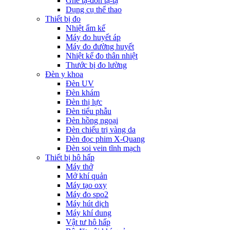
Ghế tạ-đòn tạ-tạ
Dụng cụ thể thao
Thiết bị đo
Nhiệt ẩm kế
Máy đo huyết áp
Máy đo đường huyết
Nhiệt kế đo thân nhiệt
Thước bị đo lường
Đèn y khoa
Đèn UV
Đèn khám
Đèn thị lực
Đèn tiểu phẫu
Đèn hồng ngoại
Đèn chiếu trị vàng da
Đèn đọc phim X-Quang
Đèn soi vein tĩnh mạch
Thiết bị hô hấp
Máy thở
Mở khí quản
Máy tạo oxy
Máy đo spo2
Máy hút dịch
Máy khí dung
Vật tư hô hấp