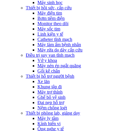
Máy sinh học
Thiết bị hồi sức, cấp cứu
Máy điện tim
Bơm tiêm điện
Monitor theo dõi
Máy sốc tim
Linh kiện y tế
Catheter tĩnh mạch
Máy làm ấm bệnh nhân
Máy rửa dạ dày cấp cứu
Điều trị suy van tĩnh mạch
Vớ y khoa
Máy nén ép ngắt quãng
Gối kê chân
Thiết bị hỗ trợ người bệnh
Xe lăn
Khung tập đi
Máy trợ thính
Ghế bô vệ sinh
Đai nẹp hỗ trợ
Nệm chống loét
Thiết bị phòng lab, giảng dạy
Máy ly tâm
Kính hiển vi
Ống nghe y tế