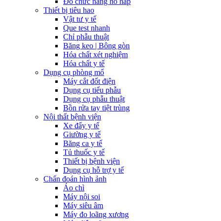
Đo chức năng hô hấp
Thiết bị tiêu hao
Vật tư y tế
Que test nhanh
Chỉ phẫu thuật
Băng keo | Bông gòn
Hóa chất xét nghiệm
Hóa chất y tế
Dụng cụ phòng mổ
Máy cắt đốt điện
Dụng cụ tiểu phẫu
Dụng cụ phẫu thuật
Bồn rửa tay tiệt trùng
Nội thất bệnh viện
Xe đẩy y tế
Giường y tế
Băng ca y tế
Tủ thuốc y tế
Thiết bị bệnh viện
Dụng cụ hỗ trợ y tế
Chẩn đoán hình ảnh
Áo chì
Máy nội soi
Máy siêu âm
Máy đo loãng xương