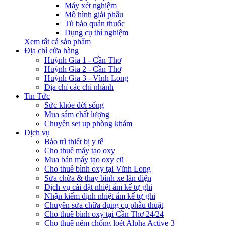
Máy xét nghiệm
Mô hình giải phẫu
Tủ bảo quản thuốc
Dụng cụ thí nghiệm
Xem tất cả sản phẩm
Địa chỉ cửa hàng
Huỳnh Gia 1 - Cần Thơ
Huỳnh Gia 2 - Cần Thơ
Huỳnh Gia 3 - Vĩnh Long
Địa chỉ các chi nhánh
Tin Tức
Sức khỏe đời sống
Mua sắm chất lượng
Chuyên set up phòng khám
Dịch vụ
Bảo trì thiết bị y tế
Cho thuê máy tạo oxy
Mua bán máy tạo oxy cũ
Cho thuê bình oxy tại Vĩnh Long
Sửa chữa & thay bình xe lăn điện
Dịch vụ cài đặt nhiệt ẩm kế tự ghi
Nhận kiểm định nhiệt ẩm kế tự ghi
Chuyên sửa chữa dụng cụ phẫu thuật
Cho thuê bình oxy tại Cần Thơ 24/24
Cho thuê nệm chống loét Alpha Active 3