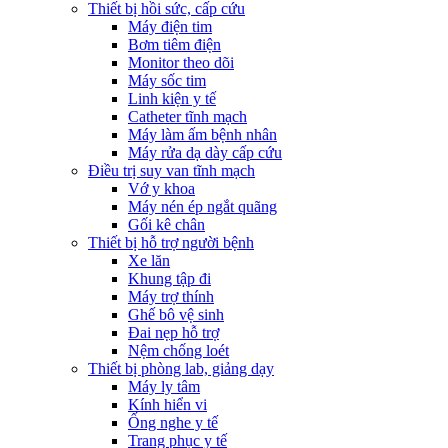
Thiết bị hồi sức, cấp cứu
Máy điện tim
Bơm tiêm điện
Monitor theo dõi
Máy sốc tim
Linh kiện y tế
Catheter tĩnh mạch
Máy làm ấm bệnh nhân
Máy rửa dạ dày cấp cứu
Điều trị suy van tĩnh mạch
Vớ y khoa
Máy nén ép ngắt quãng
Gối kê chân
Thiết bị hỗ trợ người bệnh
Xe lăn
Khung tập đi
Máy trợ thính
Ghế bô vệ sinh
Đai nẹp hỗ trợ
Nệm chống loét
Thiết bị phòng lab, giảng dạy
Máy ly tâm
Kính hiển vi
Ống nghe y tế
Trang phục y tế