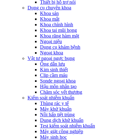
Thiết bị hỗ trợ nói
Dụng cụ chuyên khoa
Khoa sản
Khoa mắt
Khoa chỉnh hình
Khoa tai mũi họng
Khoa răng hàm mặt
Ngoại niệu
Dụng cụ khám bệnh
Ngoại khoa
Vật tư ngoại ngực bụng
Ống dẫn lưu
Kim sinh thiết
Clip cầm máu
Sonde ngoại khoa
Hậu môn nhân tạo
Chăm sóc vết thương
Kiểm soát nhiễm khuẩn
Thùng rác y tế
Máy khử khuẩn
Nồi hấp tiệt trùng
Dung dịch khử khuẩn
Test kiểm soát nhiễm khuẩn
Máy giặt công nghiệp
Máy sinh học