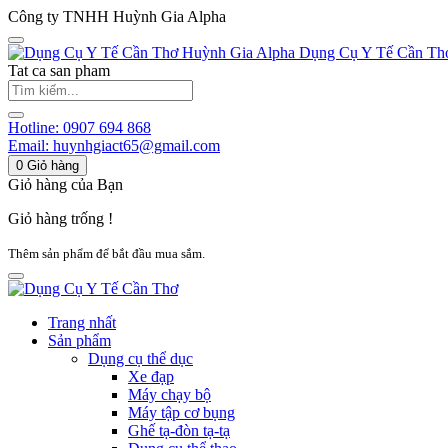
Công ty TNHH Huỳnh Gia Alpha
Huỳnh Gia Alpha
Dụng Cụ Y Tế Cần Th
Tat ca san pham
Hotline:
0907 694 868
Email:
huynhgiact65@gmail.com
0
Giỏ hàng
Giỏ hàng của Bạn
Giỏ hàng trống !
Thêm sản phẩm để bắt đầu mua sắm.
Trang nhất
Sản phẩm
Dụng cụ thể dục
Xe đạp
Máy chạy bộ
Máy tập cơ bụng
Ghế tạ-đòn tạ-tạ