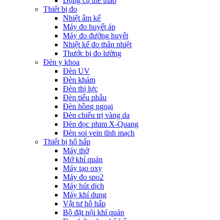
Dụng cụ thể thao
Thiết bị đo
Nhiệt ẩm kế
Máy đo huyết áp
Máy đo đường huyết
Nhiệt kế đo thân nhiệt
Thước bị đo lường
Đèn y khoa
Đèn UV
Đèn khám
Đèn thị lực
Đèn tiểu phẫu
Đèn hồng ngoại
Đèn chiếu trị vàng da
Đèn đọc phim X-Quang
Đèn soi vein tĩnh mạch
Thiết bị hô hấp
Máy thở
Mở khí quản
Máy tạo oxy
Máy đo spo2
Máy hút dịch
Máy khí dung
Vật tư hô hấp
Bộ đặt nội khí quản