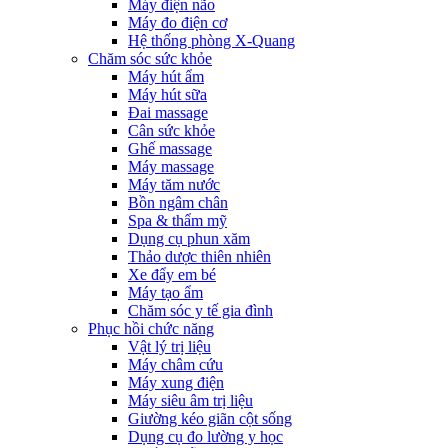
Máy điện não
Máy đo điện cơ
Hệ thống phòng X-Quang
Chăm sóc sức khỏe
Máy hút ẩm
Máy hút sữa
Đai massage
Cân sức khỏe
Ghế massage
Máy massage
Máy tăm nước
Bồn ngâm chân
Spa & thẩm mỹ
Dụng cụ phun xăm
Thảo dược thiên nhiên
Xe đẩy em bé
Máy tạo ẩm
Chăm sóc y tế gia đình
Phục hồi chức năng
Vật lý trị liệu
Máy châm cứu
Máy xung điện
Máy siêu âm trị liệu
Giường kéo giãn cột sống
Dụng cụ đo lường y học