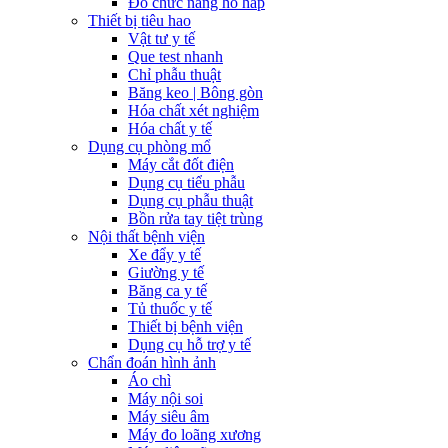
Đo chức năng hô hấp
Thiết bị tiêu hao
Vật tư y tế
Que test nhanh
Chỉ phẫu thuật
Băng keo | Bông gòn
Hóa chất xét nghiệm
Hóa chất y tế
Dụng cụ phòng mổ
Máy cắt đốt điện
Dụng cụ tiểu phẫu
Dụng cụ phẫu thuật
Bồn rửa tay tiệt trùng
Nội thất bệnh viện
Xe đẩy y tế
Giường y tế
Băng ca y tế
Tủ thuốc y tế
Thiết bị bệnh viện
Dụng cụ hỗ trợ y tế
Chẩn đoán hình ảnh
Áo chì
Máy nội soi
Máy siêu âm
Máy đo loãng xương