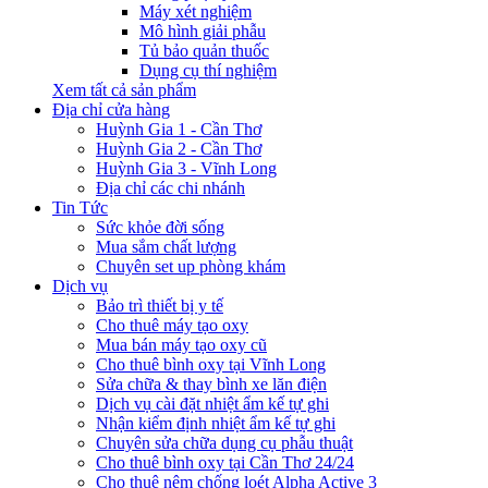
Máy xét nghiệm
Mô hình giải phẫu
Tủ bảo quản thuốc
Dụng cụ thí nghiệm
Xem tất cả sản phẩm
Địa chỉ cửa hàng
Huỳnh Gia 1 - Cần Thơ
Huỳnh Gia 2 - Cần Thơ
Huỳnh Gia 3 - Vĩnh Long
Địa chỉ các chi nhánh
Tin Tức
Sức khỏe đời sống
Mua sắm chất lượng
Chuyên set up phòng khám
Dịch vụ
Bảo trì thiết bị y tế
Cho thuê máy tạo oxy
Mua bán máy tạo oxy cũ
Cho thuê bình oxy tại Vĩnh Long
Sửa chữa & thay bình xe lăn điện
Dịch vụ cài đặt nhiệt ẩm kế tự ghi
Nhận kiểm định nhiệt ẩm kế tự ghi
Chuyên sửa chữa dụng cụ phẫu thuật
Cho thuê bình oxy tại Cần Thơ 24/24
Cho thuê nệm chống loét Alpha Active 3