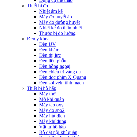
Dụng cụ thể thao
Thiết bị đo
Nhiệt ẩm kế
Máy đo huyết áp
Máy đo đường huyết
Nhiệt kế đo thân nhiệt
Thước bị đo lường
Đèn y khoa
Đèn UV
Đèn khám
Đèn thị lực
Đèn tiểu phẫu
Đèn hồng ngoại
Đèn chiếu trị vàng da
Đèn đọc phim X-Quang
Đèn soi vein tĩnh mạch
Thiết bị hô hấp
Máy thở
Mở khí quản
Máy tạo oxy
Máy đo spo2
Máy hút dịch
Máy khí dung
Vật tư hô hấp
Bộ đặt nội khí quản