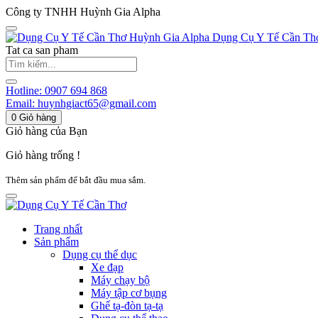
Công ty TNHH Huỳnh Gia Alpha
Huỳnh Gia Alpha
Dụng Cụ Y Tế Cần Th
Tat ca san pham
Hotline:
0907 694 868
Email:
huynhgiact65@gmail.com
0
Giỏ hàng
Giỏ hàng của Bạn
Giỏ hàng trống !
Thêm sản phẩm để bắt đầu mua sắm.
Trang nhất
Sản phẩm
Dụng cụ thể dục
Xe đạp
Máy chạy bộ
Máy tập cơ bụng
Ghế tạ-đòn tạ-tạ