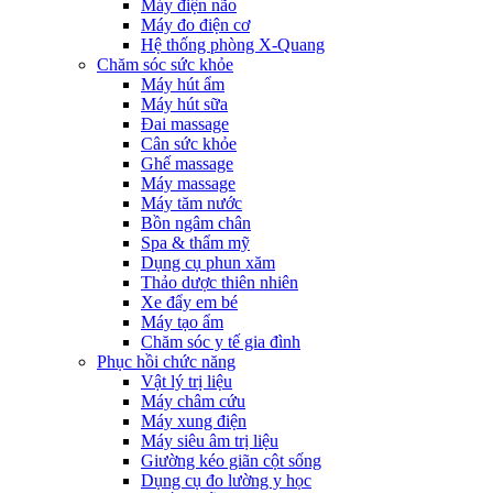
Máy điện não
Máy đo điện cơ
Hệ thống phòng X-Quang
Chăm sóc sức khỏe
Máy hút ẩm
Máy hút sữa
Đai massage
Cân sức khỏe
Ghế massage
Máy massage
Máy tăm nước
Bồn ngâm chân
Spa & thẩm mỹ
Dụng cụ phun xăm
Thảo dược thiên nhiên
Xe đẩy em bé
Máy tạo ẩm
Chăm sóc y tế gia đình
Phục hồi chức năng
Vật lý trị liệu
Máy châm cứu
Máy xung điện
Máy siêu âm trị liệu
Giường kéo giãn cột sống
Dụng cụ đo lường y học