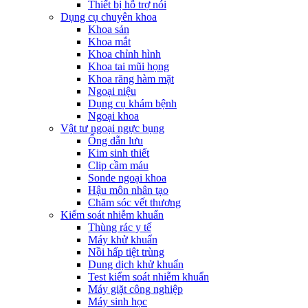
Thiết bị hỗ trợ nói
Dụng cụ chuyên khoa
Khoa sản
Khoa mắt
Khoa chỉnh hình
Khoa tai mũi họng
Khoa răng hàm mặt
Ngoại niệu
Dụng cụ khám bệnh
Ngoại khoa
Vật tư ngoại ngực bụng
Ống dẫn lưu
Kim sinh thiết
Clip cầm máu
Sonde ngoại khoa
Hậu môn nhân tạo
Chăm sóc vết thương
Kiểm soát nhiễm khuẩn
Thùng rác y tế
Máy khử khuẩn
Nồi hấp tiệt trùng
Dung dịch khử khuẩn
Test kiểm soát nhiễm khuẩn
Máy giặt công nghiệp
Máy sinh học