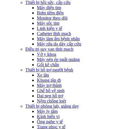
Thiết bị hồi sức, cấp cứu
Máy điện tim
Bơm tiêm điện
Monitor theo dõi
Máy sốc tim
Linh kiện y tế
Catheter tĩnh mạch
Máy làm ấm bệnh nhân
Máy rửa dạ dày cấp cứu
Điều trị suy van tĩnh mạch
Vớ y khoa
Máy nén ép ngắt quãng
Gối kê chân
Thiết bị hỗ trợ người bệnh
Xe lăn
Khung tập đi
Máy trợ thính
Ghế bô vệ sinh
Đai nẹp hỗ trợ
Nệm chống loét
Thiết bị phòng lab, giảng dạy
Máy ly tâm
Kính hiển vi
Ống nghe y tế
Trang phục y tế