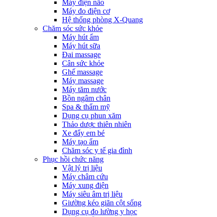
Máy điện não
Máy đo điện cơ
Hệ thống phòng X-Quang
Chăm sóc sức khỏe
Máy hút ẩm
Máy hút sữa
Đai massage
Cân sức khỏe
Ghế massage
Máy massage
Máy tăm nước
Bồn ngâm chân
Spa & thẩm mỹ
Dụng cụ phun xăm
Thảo dược thiên nhiên
Xe đẩy em bé
Máy tạo ẩm
Chăm sóc y tế gia đình
Phục hồi chức năng
Vật lý trị liệu
Máy châm cứu
Máy xung điện
Máy siêu âm trị liệu
Giường kéo giãn cột sống
Dụng cụ đo lường y học