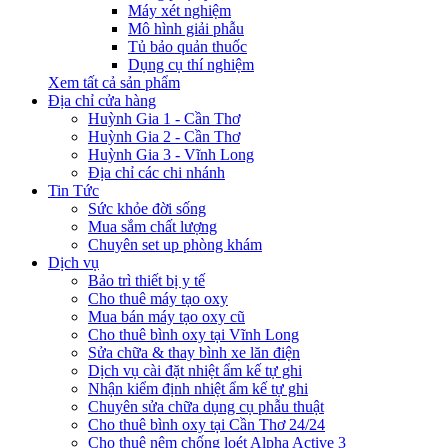
Máy xét nghiệm
Mô hình giải phẫu
Tủ bảo quản thuốc
Dụng cụ thí nghiệm
Xem tất cả sản phẩm
Địa chỉ cửa hàng
Huỳnh Gia 1 - Cần Thơ
Huỳnh Gia 2 - Cần Thơ
Huỳnh Gia 3 - Vĩnh Long
Địa chỉ các chi nhánh
Tin Tức
Sức khỏe đời sống
Mua sắm chất lượng
Chuyên set up phòng khám
Dịch vụ
Bảo trì thiết bị y tế
Cho thuê máy tạo oxy
Mua bán máy tạo oxy cũ
Cho thuê bình oxy tại Vĩnh Long
Sửa chữa & thay bình xe lăn điện
Dịch vụ cài đặt nhiệt ẩm kế tự ghi
Nhận kiểm định nhiệt ẩm kế tự ghi
Chuyên sửa chữa dụng cụ phẫu thuật
Cho thuê bình oxy tại Cần Thơ 24/24
Cho thuê nệm chống loét Alpha Active 3