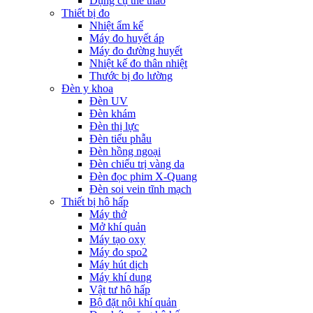
Dụng cụ thể thao
Thiết bị đo
Nhiệt ẩm kế
Máy đo huyết áp
Máy đo đường huyết
Nhiệt kế đo thân nhiệt
Thước bị đo lường
Đèn y khoa
Đèn UV
Đèn khám
Đèn thị lực
Đèn tiểu phẫu
Đèn hồng ngoại
Đèn chiếu trị vàng da
Đèn đọc phim X-Quang
Đèn soi vein tĩnh mạch
Thiết bị hô hấp
Máy thở
Mở khí quản
Máy tạo oxy
Máy đo spo2
Máy hút dịch
Máy khí dung
Vật tư hô hấp
Bộ đặt nội khí quản