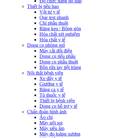
Đo chức năng hô hấp
Thiết bị tiêu hao
Vật tư y tế
Que test nhanh
Chỉ phẫu thuật
Băng keo | Bông gòn
Hóa chất xét nghiệm
Hóa chất y tế
Dụng cụ phòng mổ
Máy cắt đốt điện
Dụng cụ tiểu phẫu
Dụng cụ phẫu thuật
Bồn rửa tay tiệt trùng
Nội thất bệnh viện
Xe đẩy y tế
Giường y tế
Băng ca y tế
Tủ thuốc y tế
Thiết bị bệnh viện
Dụng cụ hỗ trợ y tế
Chẩn đoán hình ảnh
Áo chì
Máy nội soi
Máy siêu âm
Máy đo loãng xương