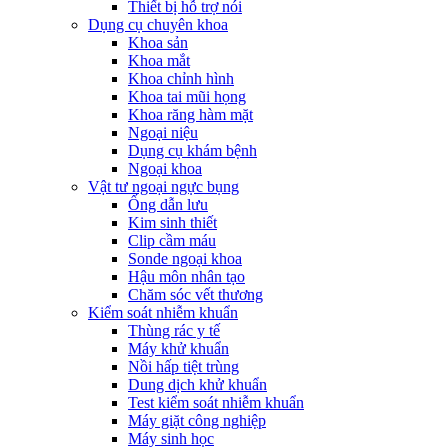
Thiết bị hỗ trợ nói
Dụng cụ chuyên khoa
Khoa sản
Khoa mắt
Khoa chỉnh hình
Khoa tai mũi họng
Khoa răng hàm mặt
Ngoại niệu
Dụng cụ khám bệnh
Ngoại khoa
Vật tư ngoại ngực bụng
Ống dẫn lưu
Kim sinh thiết
Clip cầm máu
Sonde ngoại khoa
Hậu môn nhân tạo
Chăm sóc vết thương
Kiểm soát nhiễm khuẩn
Thùng rác y tế
Máy khử khuẩn
Nồi hấp tiệt trùng
Dung dịch khử khuẩn
Test kiểm soát nhiễm khuẩn
Máy giặt công nghiệp
Máy sinh học