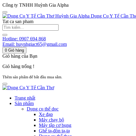
Công ty TNHH Huỳnh Gia Alpha
Huỳnh Gia Alpha
Dụng Cụ Y Tế Cần Th
Tat ca san pham
Hotline:
0907 694 868
Email:
huynhgiact65@gmail.com
0
Giỏ hàng
Giỏ hàng của Bạn
Giỏ hàng trống !
Thêm sản phẩm để bắt đầu mua sắm.
Trang nhất
Sản phẩm
Dụng cụ thể dục
Xe đạp
Máy chạy bộ
Máy tập cơ bụng
Ghế tạ-đòn tạ-tạ