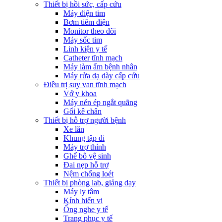
Thiết bị hồi sức, cấp cứu
Máy điện tim
Bơm tiêm điện
Monitor theo dõi
Máy sốc tim
Linh kiện y tế
Catheter tĩnh mạch
Máy làm ấm bệnh nhân
Máy rửa dạ dày cấp cứu
Điều trị suy van tĩnh mạch
Vớ y khoa
Máy nén ép ngắt quãng
Gối kê chân
Thiết bị hỗ trợ người bệnh
Xe lăn
Khung tập đi
Máy trợ thính
Ghế bô vệ sinh
Đai nẹp hỗ trợ
Nệm chống loét
Thiết bị phòng lab, giảng dạy
Máy ly tâm
Kính hiển vi
Ống nghe y tế
Trang phục y tế