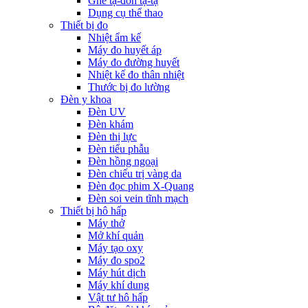
Ghế tạ-đòn tạ-tạ
Dụng cụ thể thao
Thiết bị đo
Nhiệt ẩm kế
Máy đo huyết áp
Máy đo đường huyết
Nhiệt kế đo thân nhiệt
Thước bị đo lường
Đèn y khoa
Đèn UV
Đèn khám
Đèn thị lực
Đèn tiểu phẫu
Đèn hồng ngoại
Đèn chiếu trị vàng da
Đèn đọc phim X-Quang
Đèn soi vein tĩnh mạch
Thiết bị hô hấp
Máy thở
Mở khí quản
Máy tạo oxy
Máy đo spo2
Máy hút dịch
Máy khí dung
Vật tư hô hấp