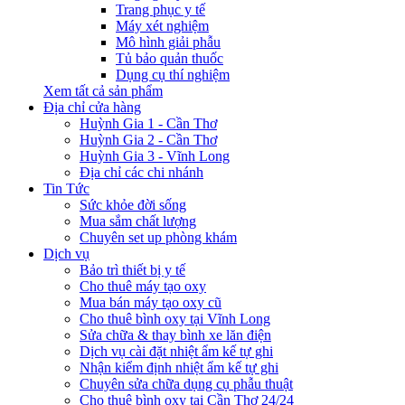
Trang phục y tế
Máy xét nghiệm
Mô hình giải phẫu
Tủ bảo quản thuốc
Dụng cụ thí nghiệm
Xem tất cả sản phẩm
Địa chỉ cửa hàng
Huỳnh Gia 1 - Cần Thơ
Huỳnh Gia 2 - Cần Thơ
Huỳnh Gia 3 - Vĩnh Long
Địa chỉ các chi nhánh
Tin Tức
Sức khỏe đời sống
Mua sắm chất lượng
Chuyên set up phòng khám
Dịch vụ
Bảo trì thiết bị y tế
Cho thuê máy tạo oxy
Mua bán máy tạo oxy cũ
Cho thuê bình oxy tại Vĩnh Long
Sửa chữa & thay bình xe lăn điện
Dịch vụ cài đặt nhiệt ẩm kế tự ghi
Nhận kiểm định nhiệt ẩm kế tự ghi
Chuyên sửa chữa dụng cụ phẫu thuật
Cho thuê bình oxy tại Cần Thơ 24/24