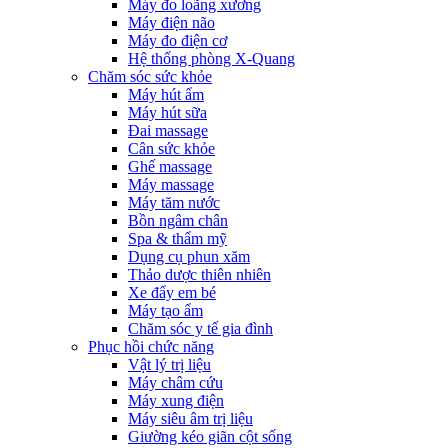
Máy đo loãng xương
Máy điện não
Máy đo điện cơ
Hệ thống phòng X-Quang
Chăm sóc sức khỏe
Máy hút ẩm
Máy hút sữa
Đai massage
Cân sức khỏe
Ghế massage
Máy massage
Máy tăm nước
Bồn ngâm chân
Spa & thẩm mỹ
Dụng cụ phun xăm
Thảo dược thiên nhiên
Xe đẩy em bé
Máy tạo ẩm
Chăm sóc y tế gia đình
Phục hồi chức năng
Vật lý trị liệu
Máy châm cứu
Máy xung điện
Máy siêu âm trị liệu
Giường kéo giãn cột sống