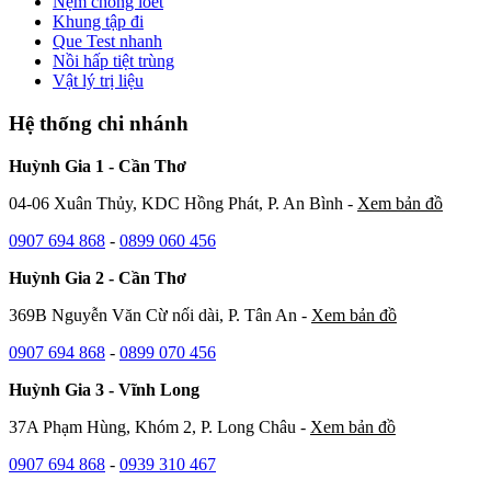
Nệm chống loét
Khung tập đi
Que Test nhanh
Nồi hấp tiệt trùng
Vật lý trị liệu
Hệ thống chi nhánh
Huỳnh Gia 1 - Cần Thơ
04-06 Xuân Thủy, KDC Hồng Phát, P. An Bình -
Xem bản đồ
0907 694 868
-
0899 060 456
Huỳnh Gia 2 - Cần Thơ
369B Nguyễn Văn Cừ nối dài, P. Tân An -
Xem bản đồ
0907 694 868
-
0899 070 456
Huỳnh Gia 3 - Vĩnh Long
37A Phạm Hùng, Khóm 2, P. Long Châu -
Xem bản đồ
0907 694 868
-
0939 310 467