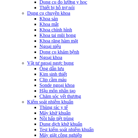
Dụng cụ đo lường y học
Thiết bị hỗ trợ nói
Dụng cụ chuyên khoa
Khoa sản
Khoa mắt
Khoa chỉnh hình
Khoa tai mũi họng
Khoa răng hàm mặt
Ngoại niệu
Dụng cụ khám bệnh
Ngoại khoa
Vật tư ngoại ngực bụng
Ống dẫn lưu
Kim sinh thiết
Clip cầm máu
Sonde ngoại khoa
Hậu môn nhân tạo
Chăm sóc vết thương
Kiểm soát nhiễm khuẩn
Thùng rác y tế
Máy khử khuẩn
Nồi hấp tiệt trùng
Dung dịch khử khuẩn
Test kiểm soát nhiễm khuẩn
Máy giặt công nghiệp