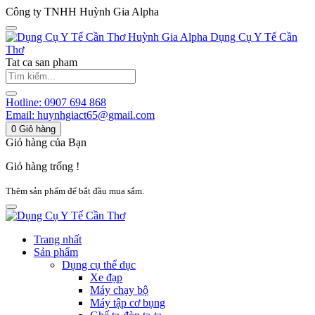
Công ty TNHH Huỳnh Gia Alpha
Huỳnh Gia Alpha
Dụng Cụ Y Tế Cần
Thơ
Tat ca san pham
Hotline:
0907 694 868
Email:
huynhgiact65@gmail.com
0
Giỏ hàng
Giỏ hàng của Bạn
Giỏ hàng trống !
Thêm sản phẩm để bắt đầu mua sắm.
Trang nhất
Sản phẩm
Dụng cụ thể dục
Xe đạp
Máy chạy bộ
Máy tập cơ bụng