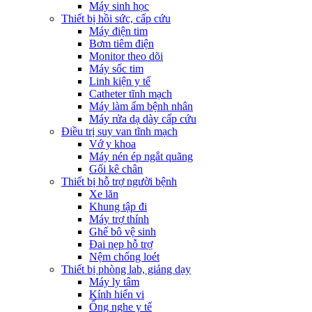
Máy sinh học
Thiết bị hồi sức, cấp cứu
Máy điện tim
Bơm tiêm điện
Monitor theo dõi
Máy sốc tim
Linh kiện y tế
Catheter tĩnh mạch
Máy làm ấm bệnh nhân
Máy rửa dạ dày cấp cứu
Điều trị suy van tĩnh mạch
Vớ y khoa
Máy nén ép ngắt quãng
Gối kê chân
Thiết bị hỗ trợ người bệnh
Xe lăn
Khung tập đi
Máy trợ thính
Ghế bô vệ sinh
Đai nẹp hỗ trợ
Nệm chống loét
Thiết bị phòng lab, giảng dạy
Máy ly tâm
Kính hiển vi
Ống nghe y tế