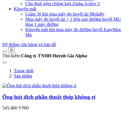
Cho thuê nệm chống loét Alpha Active 3
Khuyến mãi
Giảm 30 khi mua máy đo huyết áp Medally
Mua máy đo huyết áp + 1 hộp que đường huyết MU
tặng 1 máy đường
Khuyến mãi khi mua máy đo đường huyết EasyMax
Mu
Hệ thống cửa hàng và bản đồ
0
Tìm kiếm
Công ty TNHH Huỳnh Gia Alpha
Trang nhất
Sản phẩm
Ống hút dịch phẫu thuật thép không rỉ
545.400 VNĐ