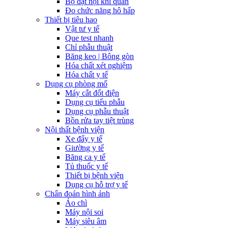
Bộ đặt nội khí quản
Đo chức năng hô hấp
Thiết bị tiêu hao
Vật tư y tế
Que test nhanh
Chỉ phẫu thuật
Băng keo | Bông gòn
Hóa chất xét nghiệm
Hóa chất y tế
Dụng cụ phòng mổ
Máy cắt đốt điện
Dụng cụ tiểu phẫu
Dụng cụ phẫu thuật
Bồn rửa tay tiệt trùng
Nội thất bệnh viện
Xe đẩy y tế
Giường y tế
Băng ca y tế
Tủ thuốc y tế
Thiết bị bệnh viện
Dụng cụ hỗ trợ y tế
Chẩn đoán hình ảnh
Áo chì
Máy nội soi
Máy siêu âm