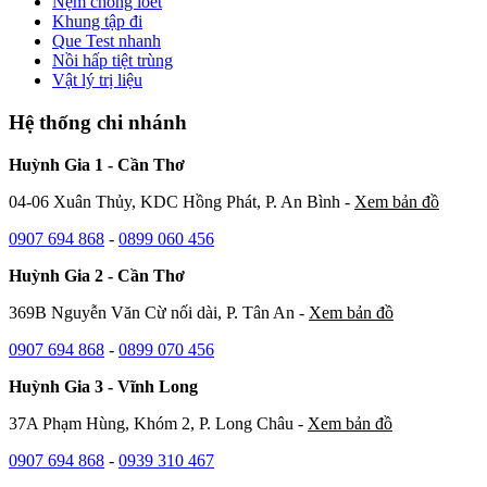
Nệm chống loét
Khung tập đi
Que Test nhanh
Nồi hấp tiệt trùng
Vật lý trị liệu
Hệ thống chi nhánh
Huỳnh Gia 1 - Cần Thơ
04-06 Xuân Thủy, KDC Hồng Phát, P. An Bình -
Xem bản đồ
0907 694 868
-
0899 060 456
Huỳnh Gia 2 - Cần Thơ
369B Nguyễn Văn Cừ nối dài, P. Tân An -
Xem bản đồ
0907 694 868
-
0899 070 456
Huỳnh Gia 3 - Vĩnh Long
37A Phạm Hùng, Khóm 2, P. Long Châu -
Xem bản đồ
0907 694 868
-
0939 310 467