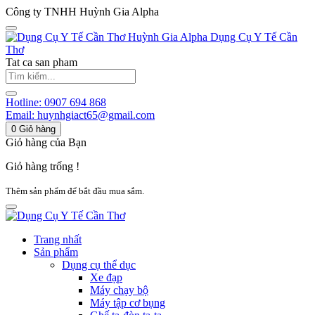
Công ty TNHH Huỳnh Gia Alpha
Huỳnh Gia Alpha
Dụng Cụ Y Tế Cần
Thơ
Tat ca san pham
Hotline:
0907 694 868
Email:
huynhgiact65@gmail.com
0
Giỏ hàng
Giỏ hàng của Bạn
Giỏ hàng trống !
Thêm sản phẩm để bắt đầu mua sắm.
Trang nhất
Sản phẩm
Dụng cụ thể dục
Xe đạp
Máy chạy bộ
Máy tập cơ bụng