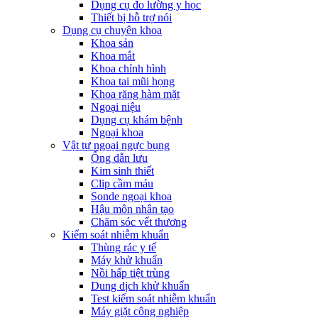
Dụng cụ đo lường y học
Thiết bị hỗ trợ nói
Dụng cụ chuyên khoa
Khoa sản
Khoa mắt
Khoa chỉnh hình
Khoa tai mũi họng
Khoa răng hàm mặt
Ngoại niệu
Dụng cụ khám bệnh
Ngoại khoa
Vật tư ngoại ngực bụng
Ống dẫn lưu
Kim sinh thiết
Clip cầm máu
Sonde ngoại khoa
Hậu môn nhân tạo
Chăm sóc vết thương
Kiểm soát nhiễm khuẩn
Thùng rác y tế
Máy khử khuẩn
Nồi hấp tiệt trùng
Dung dịch khử khuẩn
Test kiểm soát nhiễm khuẩn
Máy giặt công nghiệp