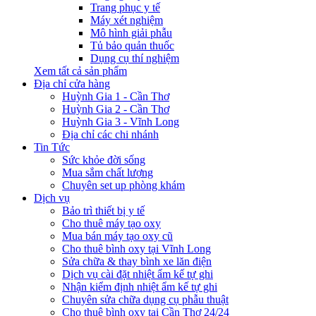
Trang phục y tế
Máy xét nghiệm
Mô hình giải phẫu
Tủ bảo quản thuốc
Dụng cụ thí nghiệm
Xem tất cả sản phẩm
Địa chỉ cửa hàng
Huỳnh Gia 1 - Cần Thơ
Huỳnh Gia 2 - Cần Thơ
Huỳnh Gia 3 - Vĩnh Long
Địa chỉ các chi nhánh
Tin Tức
Sức khỏe đời sống
Mua sắm chất lượng
Chuyên set up phòng khám
Dịch vụ
Bảo trì thiết bị y tế
Cho thuê máy tạo oxy
Mua bán máy tạo oxy cũ
Cho thuê bình oxy tại Vĩnh Long
Sửa chữa & thay bình xe lăn điện
Dịch vụ cài đặt nhiệt ẩm kế tự ghi
Nhận kiểm định nhiệt ẩm kế tự ghi
Chuyên sửa chữa dụng cụ phẫu thuật
Cho thuê bình oxy tại Cần Thơ 24/24