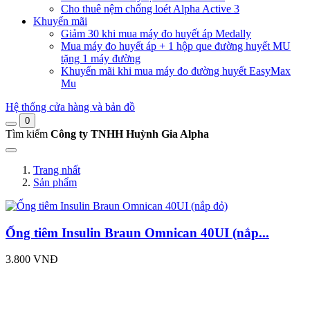
Cho thuê nệm chống loét Alpha Active 3
Khuyến mãi
Giảm 30 khi mua máy đo huyết áp Medally
Mua máy đo huyết áp + 1 hộp que đường huyết MU
tặng 1 máy đường
Khuyến mãi khi mua máy đo đường huyết EasyMax
Mu
Hệ thống cửa hàng và bản đồ
0
Tìm kiếm
Công ty TNHH Huỳnh Gia Alpha
Trang nhất
Sản phẩm
Ống tiêm Insulin Braun Omnican 40UI (nắp...
3.800 VNĐ