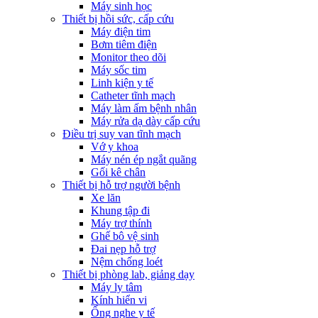
Máy sinh học
Thiết bị hồi sức, cấp cứu
Máy điện tim
Bơm tiêm điện
Monitor theo dõi
Máy sốc tim
Linh kiện y tế
Catheter tĩnh mạch
Máy làm ấm bệnh nhân
Máy rửa dạ dày cấp cứu
Điều trị suy van tĩnh mạch
Vớ y khoa
Máy nén ép ngắt quãng
Gối kê chân
Thiết bị hỗ trợ người bệnh
Xe lăn
Khung tập đi
Máy trợ thính
Ghế bô vệ sinh
Đai nẹp hỗ trợ
Nệm chống loét
Thiết bị phòng lab, giảng dạy
Máy ly tâm
Kính hiển vi
Ống nghe y tế