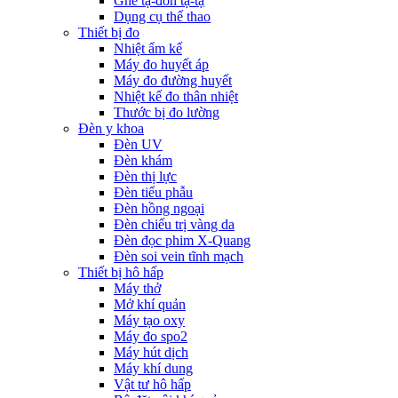
Ghế tạ-đòn tạ-tạ
Dụng cụ thể thao
Thiết bị đo
Nhiệt ẩm kế
Máy đo huyết áp
Máy đo đường huyết
Nhiệt kế đo thân nhiệt
Thước bị đo lường
Đèn y khoa
Đèn UV
Đèn khám
Đèn thị lực
Đèn tiểu phẫu
Đèn hồng ngoại
Đèn chiếu trị vàng da
Đèn đọc phim X-Quang
Đèn soi vein tĩnh mạch
Thiết bị hô hấp
Máy thở
Mở khí quản
Máy tạo oxy
Máy đo spo2
Máy hút dịch
Máy khí dung
Vật tư hô hấp