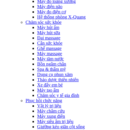
Máy đo loãng xương
Máy điện não
Máy đo điện cơ
Hệ thống phòng X-Quang
Chăm sóc sức khỏe
Máy hút ẩm
Máy hút sữa
Đai massage
Cân sức khỏe
Ghế massage
Máy massage
Máy tăm nước
Bồn ngâm chân
Spa & thẩm mỹ
Dụng cụ phun xăm
Thảo dược thiên nhiên
Xe đẩy em bé
Máy tạo ẩm
Chăm sóc y tế gia đình
Phục hồi chức năng
Vật lý trị liệu
Máy châm cứu
Máy xung điện
Máy siêu âm trị liệu
Giường kéo giãn cột sống