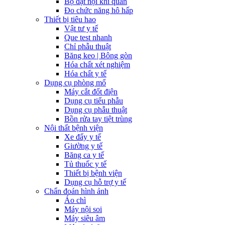
Bộ đặt nội khí quản
Đo chức năng hô hấp
Thiết bị tiêu hao
Vật tư y tế
Que test nhanh
Chỉ phẫu thuật
Băng keo | Bông gòn
Hóa chất xét nghiệm
Hóa chất y tế
Dụng cụ phòng mổ
Máy cắt đốt điện
Dụng cụ tiểu phẫu
Dụng cụ phẫu thuật
Bồn rửa tay tiệt trùng
Nội thất bệnh viện
Xe đẩy y tế
Giường y tế
Băng ca y tế
Tủ thuốc y tế
Thiết bị bệnh viện
Dụng cụ hỗ trợ y tế
Chẩn đoán hình ảnh
Áo chì
Máy nội soi
Máy siêu âm