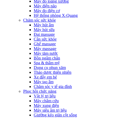
Máy đo loãng xương
Máy điện não
Máy đo điện cơ
Hệ thống phòng X-Quang
Chăm sóc sức khỏe
Máy hút ẩm
Máy hút sữa
Đai massage
Cân sức khỏe
Ghế massage
Máy massage
Máy tăm nước
Bồn ngâm chân
Spa & thẩm mỹ
Dụng cụ phun xăm
Thảo dược thiên nhiên
Xe đẩy em bé
Máy tạo ẩm
Chăm sóc y tế gia đình
Phục hồi chức năng
Vật lý trị liệu
Máy châm cứu
Máy xung điện
Máy siêu âm trị liệu
Giường kéo giãn cột sống