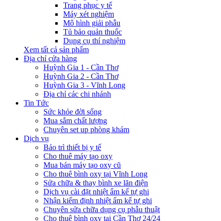
Trang phục y tế
Máy xét nghiệm
Mô hình giải phẫu
Tủ bảo quản thuốc
Dụng cụ thí nghiệm
Xem tất cả sản phẩm
Địa chỉ cửa hàng
Huỳnh Gia 1 - Cần Thơ
Huỳnh Gia 2 - Cần Thơ
Huỳnh Gia 3 - Vĩnh Long
Địa chỉ các chi nhánh
Tin Tức
Sức khỏe đời sống
Mua sắm chất lượng
Chuyên set up phòng khám
Dịch vụ
Bảo trì thiết bị y tế
Cho thuê máy tạo oxy
Mua bán máy tạo oxy cũ
Cho thuê bình oxy tại Vĩnh Long
Sửa chữa & thay bình xe lăn điện
Dịch vụ cài đặt nhiệt ẩm kế tự ghi
Nhận kiểm định nhiệt ẩm kế tự ghi
Chuyên sửa chữa dụng cụ phẫu thuật
Cho thuê bình oxy tại Cần Thơ 24/24