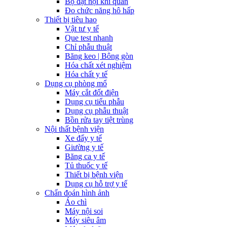
Bộ đặt nội khí quản
Đo chức năng hô hấp
Thiết bị tiêu hao
Vật tư y tế
Que test nhanh
Chỉ phẫu thuật
Băng keo | Bông gòn
Hóa chất xét nghiệm
Hóa chất y tế
Dụng cụ phòng mổ
Máy cắt đốt điện
Dụng cụ tiểu phẫu
Dụng cụ phẫu thuật
Bồn rửa tay tiệt trùng
Nội thất bệnh viện
Xe đẩy y tế
Giường y tế
Băng ca y tế
Tủ thuốc y tế
Thiết bị bệnh viện
Dụng cụ hỗ trợ y tế
Chẩn đoán hình ảnh
Áo chì
Máy nội soi
Máy siêu âm