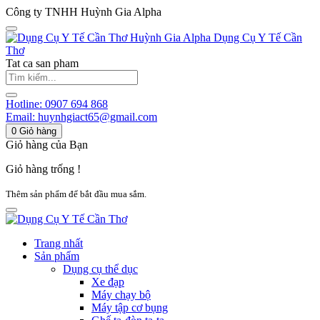
Công ty TNHH Huỳnh Gia Alpha
Huỳnh Gia Alpha
Dụng Cụ Y Tế Cần
Thơ
Tat ca san pham
Hotline:
0907 694 868
Email:
huynhgiact65@gmail.com
0
Giỏ hàng
Giỏ hàng của Bạn
Giỏ hàng trống !
Thêm sản phẩm để bắt đầu mua sắm.
Trang nhất
Sản phẩm
Dụng cụ thể dục
Xe đạp
Máy chạy bộ
Máy tập cơ bụng