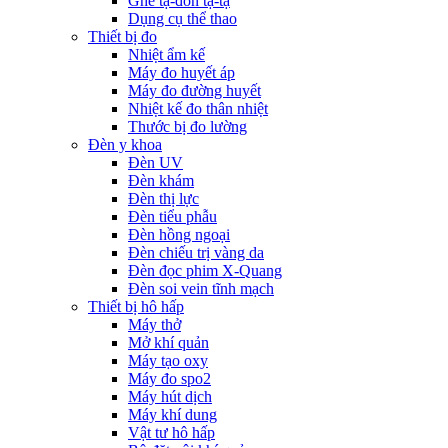
Ghế tạ-đòn tạ-tạ
Dụng cụ thể thao
Thiết bị đo
Nhiệt ẩm kế
Máy đo huyết áp
Máy đo đường huyết
Nhiệt kế đo thân nhiệt
Thước bị đo lường
Đèn y khoa
Đèn UV
Đèn khám
Đèn thị lực
Đèn tiểu phẫu
Đèn hồng ngoại
Đèn chiếu trị vàng da
Đèn đọc phim X-Quang
Đèn soi vein tĩnh mạch
Thiết bị hô hấp
Máy thở
Mở khí quản
Máy tạo oxy
Máy đo spo2
Máy hút dịch
Máy khí dung
Vật tư hô hấp