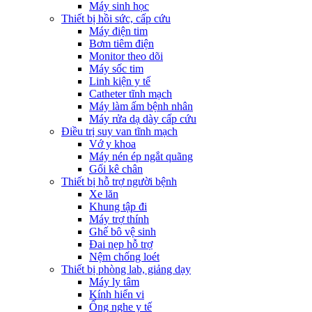
Máy sinh học
Thiết bị hồi sức, cấp cứu
Máy điện tim
Bơm tiêm điện
Monitor theo dõi
Máy sốc tim
Linh kiện y tế
Catheter tĩnh mạch
Máy làm ấm bệnh nhân
Máy rửa dạ dày cấp cứu
Điều trị suy van tĩnh mạch
Vớ y khoa
Máy nén ép ngắt quãng
Gối kê chân
Thiết bị hỗ trợ người bệnh
Xe lăn
Khung tập đi
Máy trợ thính
Ghế bô vệ sinh
Đai nẹp hỗ trợ
Nệm chống loét
Thiết bị phòng lab, giảng dạy
Máy ly tâm
Kính hiển vi
Ống nghe y tế