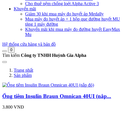
Cho thuê nệm chống loét Alpha Active 3
Khuyến mãi
Giảm 30 khi mua máy đo huyết áp Medally
Mua máy đo huyết áp + 1 hộp que đường huyết MU
tặng 1 máy đường
Khuyến mãi khi mua máy đo đường huyết EasyMax
Mu
Hệ thống cửa hàng và bản đồ
0
Tìm kiếm
Công ty TNHH Huỳnh Gia Alpha
Trang nhất
Sản phẩm
Ống tiêm Insulin Braun Omnican 40UI (nắp...
3.800 VNĐ