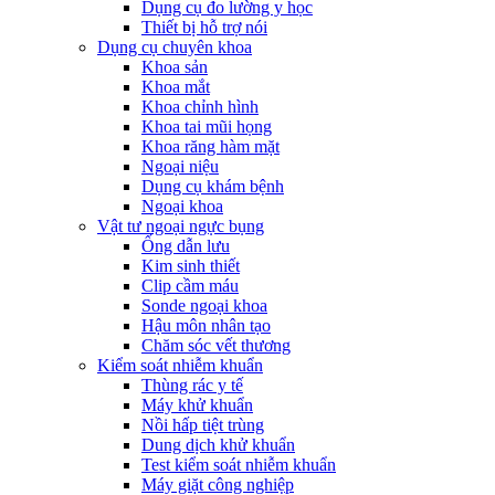
Dụng cụ đo lường y học
Thiết bị hỗ trợ nói
Dụng cụ chuyên khoa
Khoa sản
Khoa mắt
Khoa chỉnh hình
Khoa tai mũi họng
Khoa răng hàm mặt
Ngoại niệu
Dụng cụ khám bệnh
Ngoại khoa
Vật tư ngoại ngực bụng
Ống dẫn lưu
Kim sinh thiết
Clip cầm máu
Sonde ngoại khoa
Hậu môn nhân tạo
Chăm sóc vết thương
Kiểm soát nhiễm khuẩn
Thùng rác y tế
Máy khử khuẩn
Nồi hấp tiệt trùng
Dung dịch khử khuẩn
Test kiểm soát nhiễm khuẩn
Máy giặt công nghiệp