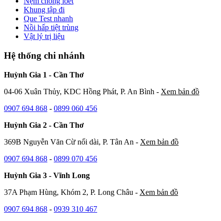
Nệm chống loét
Khung tập đi
Que Test nhanh
Nồi hấp tiệt trùng
Vật lý trị liệu
Hệ thống chi nhánh
Huỳnh Gia 1 - Cần Thơ
04-06 Xuân Thủy, KDC Hồng Phát, P. An Bình -
Xem bản đồ
0907 694 868
-
0899 060 456
Huỳnh Gia 2 - Cần Thơ
369B Nguyễn Văn Cừ nối dài, P. Tân An -
Xem bản đồ
0907 694 868
-
0899 070 456
Huỳnh Gia 3 - Vĩnh Long
37A Phạm Hùng, Khóm 2, P. Long Châu -
Xem bản đồ
0907 694 868
-
0939 310 467