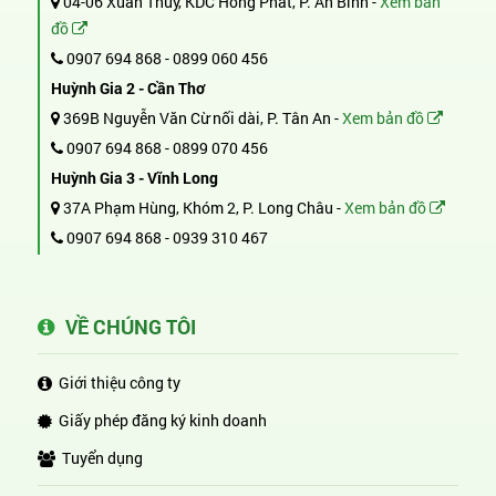
04-06 Xuân Thủy, KDC Hồng Phát, P. An Bình -
Xem bản
đồ
0907 694 868
-
0899 060 456
Huỳnh Gia 2 - Cần Thơ
369B Nguyễn Văn Cừ nối dài, P. Tân An -
Xem bản đồ
0907 694 868
-
0899 070 456
Huỳnh Gia 3 - Vĩnh Long
37A Phạm Hùng, Khóm 2, P. Long Châu -
Xem bản đồ
0907 694 868
-
0939 310 467
VỀ CHÚNG TÔI
Giới thiệu công ty
Giấy phép đăng ký kinh doanh
Tuyển dụng