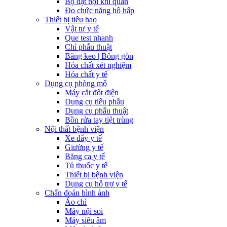
Bộ đặt nội khí quản
Đo chức năng hô hấp
Thiết bị tiêu hao
Vật tư y tế
Que test nhanh
Chỉ phẫu thuật
Băng keo | Bông gòn
Hóa chất xét nghiệm
Hóa chất y tế
Dụng cụ phòng mổ
Máy cắt đốt điện
Dụng cụ tiểu phẫu
Dụng cụ phẫu thuật
Bồn rửa tay tiệt trùng
Nội thất bệnh viện
Xe đẩy y tế
Giường y tế
Băng ca y tế
Tủ thuốc y tế
Thiết bị bệnh viện
Dụng cụ hỗ trợ y tế
Chẩn đoán hình ảnh
Áo chì
Máy nội soi
Máy siêu âm