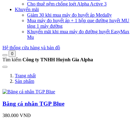
Cho thuê nệm chống loét Alpha Active 3
Khuyến mãi
Giảm 30 khi mua máy đo huyết áp Medally
Mua máy đo huyết áp + 1 hộp que đường huyết MU
tặng 1 máy đường
Khuyến mãi khi mua máy đo đường huyết EasyMax
Mu
Hệ thống cửa hàng và bản đồ
0
Tìm kiếm
Công ty TNHH Huỳnh Gia Alpha
Trang nhất
Sản phẩm
Băng cá nhân TGP Blue
380.000 VNĐ