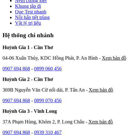
Nệm chống loét
Khung tập đi
Que Test nhanh
Nồi hấp tiệt trùng
Vật lý trị liệu
Hệ thống chi nhánh
Huỳnh Gia 1 - Cần Thơ
04-06 Xuân Thủy, KDC Hồng Phát, P. An Bình -
Xem bản đồ
0907 694 868
-
0899 060 456
Huỳnh Gia 2 - Cần Thơ
369B Nguyễn Văn Cừ nối dài, P. Tân An -
Xem bản đồ
0907 694 868
-
0899 070 456
Huỳnh Gia 3 - Vĩnh Long
37A Phạm Hùng, Khóm 2, P. Long Châu -
Xem bản đồ
0907 694 868
-
0939 310 467