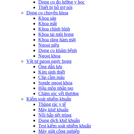
Dụng cụ đo lường y học
Thiết bị hỗ trợ nói
Dụng cụ chuyên khoa
Khoa sản
Khoa mắt
Khoa chỉnh hình
Khoa tai mũi họng
Khoa răng hàm mặt
Ngoại niệu
Dụng cụ khám bệnh
Ngoại khoa
Vật tư ngoại ngực bụng
Ống dẫn lưu
Kim sinh thiết
Clip cầm máu
Sonde ngoại khoa
Hậu môn nhân tạo
Chăm sóc vết thương
Kiểm soát nhiễm khuẩn
Thùng rác y tế
Máy khử khuẩn
Nồi hấp tiệt trùng
Dung dịch khử khuẩn
Test kiểm soát nhiễm khuẩn
Máy giặt công nghiệp