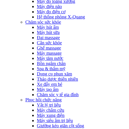
Máy đo loãng xương
Máy điện não
Máy đo điện cơ
Hệ thống phòng X-Quang
Chăm sóc sức khỏe
Máy hút ẩm
Máy hút sữa
Đai massage
Cân sức khỏe
Ghế massage
Máy massage
Máy tăm nước
Bồn ngâm chân
Spa & thẩm mỹ
Dụng cụ phun xăm
Thảo dược thiên nhiên
Xe đẩy em bé
Máy tạo ẩm
Chăm sóc y tế gia đình
Phục hồi chức năng
Vật lý trị liệu
Máy châm cứu
Máy xung điện
Máy siêu âm trị liệu
Giường kéo giãn cột sống