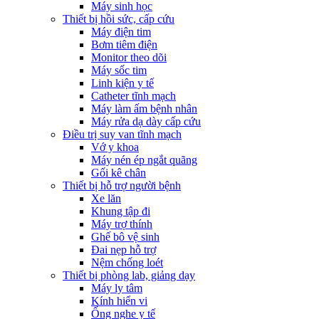
Máy sinh học
Thiết bị hồi sức, cấp cứu
Máy điện tim
Bơm tiêm điện
Monitor theo dõi
Máy sốc tim
Linh kiện y tế
Catheter tĩnh mạch
Máy làm ấm bệnh nhân
Máy rửa dạ dày cấp cứu
Điều trị suy van tĩnh mạch
Vớ y khoa
Máy nén ép ngắt quãng
Gối kê chân
Thiết bị hỗ trợ người bệnh
Xe lăn
Khung tập đi
Máy trợ thính
Ghế bô vệ sinh
Đai nẹp hỗ trợ
Nệm chống loét
Thiết bị phòng lab, giảng dạy
Máy ly tâm
Kính hiển vi
Ống nghe y tế