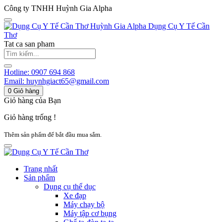
Công ty TNHH Huỳnh Gia Alpha
Huỳnh Gia Alpha
Dụng Cụ Y Tế Cần
Thơ
Tat ca san pham
Hotline:
0907 694 868
Email:
huynhgiact65@gmail.com
0
Giỏ hàng
Giỏ hàng của Bạn
Giỏ hàng trống !
Thêm sản phẩm để bắt đầu mua sắm.
Trang nhất
Sản phẩm
Dụng cụ thể dục
Xe đạp
Máy chạy bộ
Máy tập cơ bụng