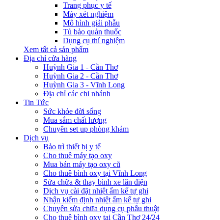
Trang phục y tế
Máy xét nghiệm
Mô hình giải phẫu
Tủ bảo quản thuốc
Dụng cụ thí nghiệm
Xem tất cả sản phẩm
Địa chỉ cửa hàng
Huỳnh Gia 1 - Cần Thơ
Huỳnh Gia 2 - Cần Thơ
Huỳnh Gia 3 - Vĩnh Long
Địa chỉ các chi nhánh
Tin Tức
Sức khỏe đời sống
Mua sắm chất lượng
Chuyên set up phòng khám
Dịch vụ
Bảo trì thiết bị y tế
Cho thuê máy tạo oxy
Mua bán máy tạo oxy cũ
Cho thuê bình oxy tại Vĩnh Long
Sửa chữa & thay bình xe lăn điện
Dịch vụ cài đặt nhiệt ẩm kế tự ghi
Nhận kiểm định nhiệt ẩm kế tự ghi
Chuyên sửa chữa dụng cụ phẫu thuật
Cho thuê bình oxy tại Cần Thơ 24/24