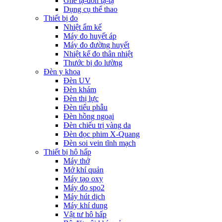
Ghế tạ-đòn tạ-tạ
Dụng cụ thể thao
Thiết bị đo
Nhiệt ẩm kế
Máy đo huyết áp
Máy đo đường huyết
Nhiệt kế đo thân nhiệt
Thước bị đo lường
Đèn y khoa
Đèn UV
Đèn khám
Đèn thị lực
Đèn tiểu phẫu
Đèn hồng ngoại
Đèn chiếu trị vàng da
Đèn đọc phim X-Quang
Đèn soi vein tĩnh mạch
Thiết bị hô hấp
Máy thở
Mở khí quản
Máy tạo oxy
Máy đo spo2
Máy hút dịch
Máy khí dung
Vật tư hô hấp