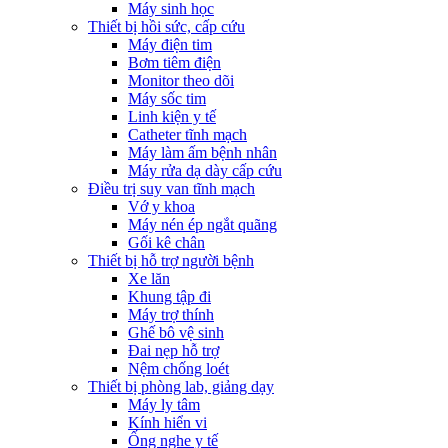
Máy sinh học
Thiết bị hồi sức, cấp cứu
Máy điện tim
Bơm tiêm điện
Monitor theo dõi
Máy sốc tim
Linh kiện y tế
Catheter tĩnh mạch
Máy làm ấm bệnh nhân
Máy rửa dạ dày cấp cứu
Điều trị suy van tĩnh mạch
Vớ y khoa
Máy nén ép ngắt quãng
Gối kê chân
Thiết bị hỗ trợ người bệnh
Xe lăn
Khung tập đi
Máy trợ thính
Ghế bô vệ sinh
Đai nẹp hỗ trợ
Nệm chống loét
Thiết bị phòng lab, giảng dạy
Máy ly tâm
Kính hiển vi
Ống nghe y tế