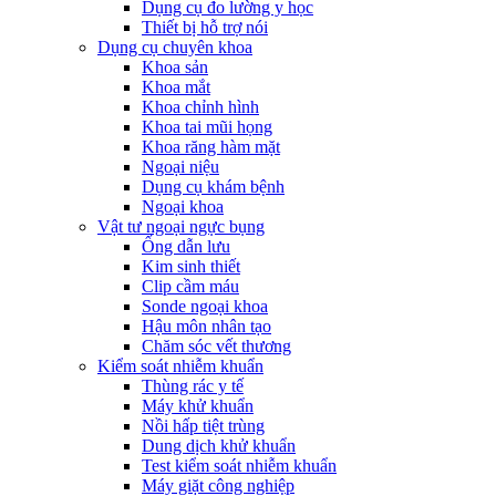
Dụng cụ đo lường y học
Thiết bị hỗ trợ nói
Dụng cụ chuyên khoa
Khoa sản
Khoa mắt
Khoa chỉnh hình
Khoa tai mũi họng
Khoa răng hàm mặt
Ngoại niệu
Dụng cụ khám bệnh
Ngoại khoa
Vật tư ngoại ngực bụng
Ống dẫn lưu
Kim sinh thiết
Clip cầm máu
Sonde ngoại khoa
Hậu môn nhân tạo
Chăm sóc vết thương
Kiểm soát nhiễm khuẩn
Thùng rác y tế
Máy khử khuẩn
Nồi hấp tiệt trùng
Dung dịch khử khuẩn
Test kiểm soát nhiễm khuẩn
Máy giặt công nghiệp