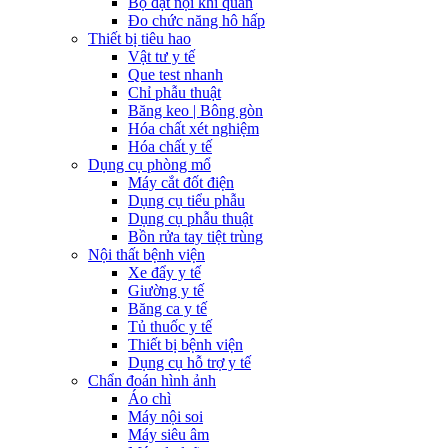
Bộ đặt nội khí quản
Đo chức năng hô hấp
Thiết bị tiêu hao
Vật tư y tế
Que test nhanh
Chỉ phẫu thuật
Băng keo | Bông gòn
Hóa chất xét nghiệm
Hóa chất y tế
Dụng cụ phòng mổ
Máy cắt đốt điện
Dụng cụ tiểu phẫu
Dụng cụ phẫu thuật
Bồn rửa tay tiệt trùng
Nội thất bệnh viện
Xe đẩy y tế
Giường y tế
Băng ca y tế
Tủ thuốc y tế
Thiết bị bệnh viện
Dụng cụ hỗ trợ y tế
Chẩn đoán hình ảnh
Áo chì
Máy nội soi
Máy siêu âm