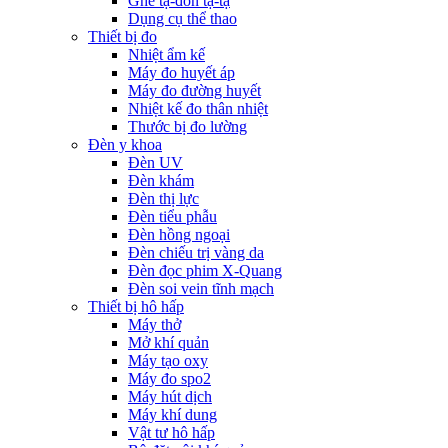
Ghế tạ-đòn tạ-tạ
Dụng cụ thể thao
Thiết bị đo
Nhiệt ẩm kế
Máy đo huyết áp
Máy đo đường huyết
Nhiệt kế đo thân nhiệt
Thước bị đo lường
Đèn y khoa
Đèn UV
Đèn khám
Đèn thị lực
Đèn tiểu phẫu
Đèn hồng ngoại
Đèn chiếu trị vàng da
Đèn đọc phim X-Quang
Đèn soi vein tĩnh mạch
Thiết bị hô hấp
Máy thở
Mở khí quản
Máy tạo oxy
Máy đo spo2
Máy hút dịch
Máy khí dung
Vật tư hô hấp