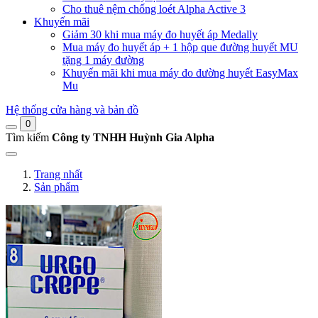
Cho thuê nệm chống loét Alpha Active 3
Khuyến mãi
Giảm 30 khi mua máy đo huyết áp Medally
Mua máy đo huyết áp + 1 hộp que đường huyết MU
tặng 1 máy đường
Khuyến mãi khi mua máy đo đường huyết EasyMax
Mu
Hệ thống cửa hàng và bản đồ
0
Tìm kiếm
Công ty TNHH Huỳnh Gia Alpha
Trang nhất
Sản phẩm