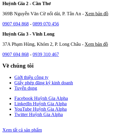
Huỳnh Gia 2 - Cần Thơ
369B Nguyễn Văn Cừ nối dài, P. Tân An -
Xem bản đồ
0907 694 868
-
0899 070 456
Huỳnh Gia 3 - Vĩnh Long
37A Phạm Hùng, Khóm 2, P. Long Châu -
Xem bản đồ
0907 694 868
-
0939 310 467
Về chúng tôi
Giới thiệu công ty
Giấy phép đăng ký kinh doanh
Tuyển dụng
Facebook Huỳnh Gia Alpha
LinkedIn Huỳnh Gia Alpha
YouTube Huỳnh Gia Alpha
Twitter Huỳnh Gia Alpha
Xem tất cả sản phẩm