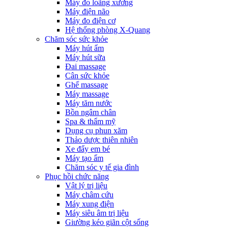
Máy đo loãng xương
Máy điện não
Máy đo điện cơ
Hệ thống phòng X-Quang
Chăm sóc sức khỏe
Máy hút ẩm
Máy hút sữa
Đai massage
Cân sức khỏe
Ghế massage
Máy massage
Máy tăm nước
Bồn ngâm chân
Spa & thẩm mỹ
Dụng cụ phun xăm
Thảo dược thiên nhiên
Xe đẩy em bé
Máy tạo ẩm
Chăm sóc y tế gia đình
Phục hồi chức năng
Vật lý trị liệu
Máy châm cứu
Máy xung điện
Máy siêu âm trị liệu
Giường kéo giãn cột sống