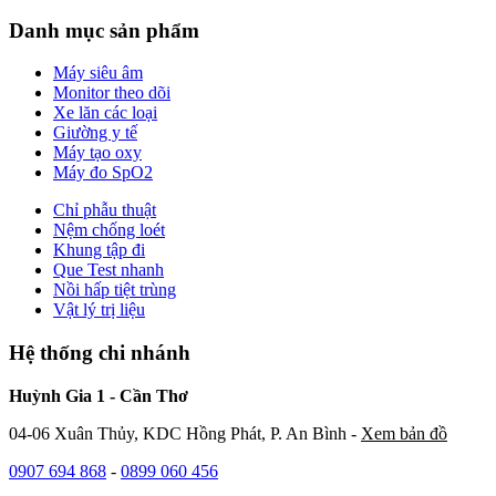
Danh mục sản phẩm
Máy siêu âm
Monitor theo dõi
Xe lăn các loại
Giường y tế
Máy tạo oxy
Máy đo SpO2
Chỉ phẫu thuật
Nệm chống loét
Khung tập đi
Que Test nhanh
Nồi hấp tiệt trùng
Vật lý trị liệu
Hệ thống chi nhánh
Huỳnh Gia 1 - Cần Thơ
04-06 Xuân Thủy, KDC Hồng Phát, P. An Bình -
Xem bản đồ
0907 694 868
-
0899 060 456