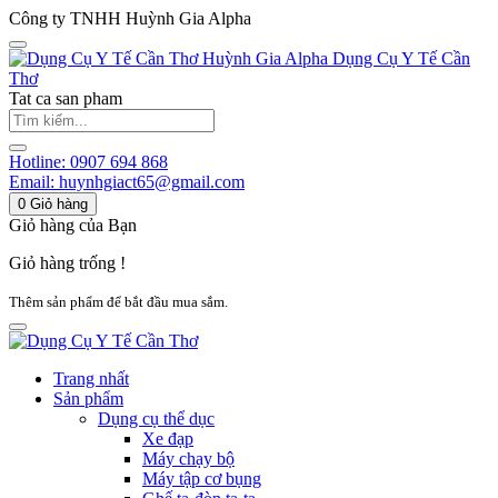
Công ty TNHH Huỳnh Gia Alpha
Huỳnh Gia Alpha
Dụng Cụ Y Tế Cần
Thơ
Tat ca san pham
Hotline:
0907 694 868
Email:
huynhgiact65@gmail.com
0
Giỏ hàng
Giỏ hàng của Bạn
Giỏ hàng trống !
Thêm sản phẩm để bắt đầu mua sắm.
Trang nhất
Sản phẩm
Dụng cụ thể dục
Xe đạp
Máy chạy bộ
Máy tập cơ bụng