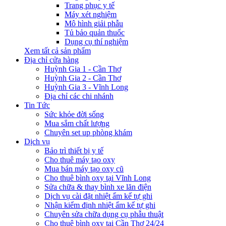
Trang phục y tế
Máy xét nghiệm
Mô hình giải phẫu
Tủ bảo quản thuốc
Dụng cụ thí nghiệm
Xem tất cả sản phẩm
Địa chỉ cửa hàng
Huỳnh Gia 1 - Cần Thơ
Huỳnh Gia 2 - Cần Thơ
Huỳnh Gia 3 - Vĩnh Long
Địa chỉ các chi nhánh
Tin Tức
Sức khỏe đời sống
Mua sắm chất lượng
Chuyên set up phòng khám
Dịch vụ
Bảo trì thiết bị y tế
Cho thuê máy tạo oxy
Mua bán máy tạo oxy cũ
Cho thuê bình oxy tại Vĩnh Long
Sửa chữa & thay bình xe lăn điện
Dịch vụ cài đặt nhiệt ẩm kế tự ghi
Nhận kiểm định nhiệt ẩm kế tự ghi
Chuyên sửa chữa dụng cụ phẫu thuật
Cho thuê bình oxy tại Cần Thơ 24/24