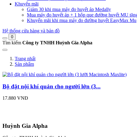
Khuyến mãi
Giảm 30 khi mua máy đo huyết áp Medally
Mua máy đo huyết áp + 1 hộp que đường huyết MU tặn
Khuyến mãi khi mua máy đo đường huyết EasyMax Mu
Hệ thống cửa hàng và bản đồ
0
Tìm kiếm
Công ty TNHH Huỳnh Gia Alpha
Trang nhất
Sản phẩm
Bộ đặt nội khí quản cho người lớn (3...
17.880 VNĐ
Huỳnh Gia Alpha