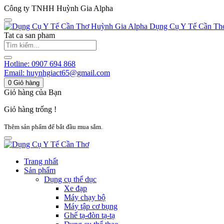
Công ty TNHH Huỳnh Gia Alpha
Huỳnh Gia Alpha
Dụng Cụ Y Tế Cần Th
Tat ca san pham
Hotline:
0907 694 868
Email:
huynhgiact65@gmail.com
0
Giỏ hàng
Giỏ hàng của Bạn
Giỏ hàng trống !
Thêm sản phẩm để bắt đầu mua sắm.
Trang nhất
Sản phẩm
Dụng cụ thể dục
Xe đạp
Máy chạy bộ
Máy tập cơ bụng
Ghế tạ-đòn tạ-tạ