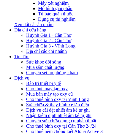
Máy xét nghiệm
Mô hình giải phẫu
Tủ bảo quản thuốc
Dụng cụ thí nghiệm
Xem tất cả sản phẩm
Địa chỉ cửa hàng
Huỳnh Gia 1 - Cần Thơ
Huỳnh Gia 2 - Cần Thơ
Huỳnh Gia 3 - Vĩnh Long
Địa chỉ các chi nhánh
Tin Tức
Sức khỏe đời sống
Mua sắm chất lượng
Chuyên set up phòng khám
Dịch vụ
Bảo trì thiết bị y tế
Cho thuê máy tạo oxy
Mua bán máy tạo oxy cũ
Cho thuê bình oxy tại Vĩnh Long
Sửa chữa & thay bình xe lăn điện
Dịch vụ cài đặt nhiệt ẩm kế tự ghi
Nhận kiểm định nhiệt ẩm kế tự ghi
Chuyên sửa chữa dụng cụ phẫu thuật
Cho thuê bình oxy tại Cần Thơ 24/24
Cho thuê nệm chống loét Alpha Active 3