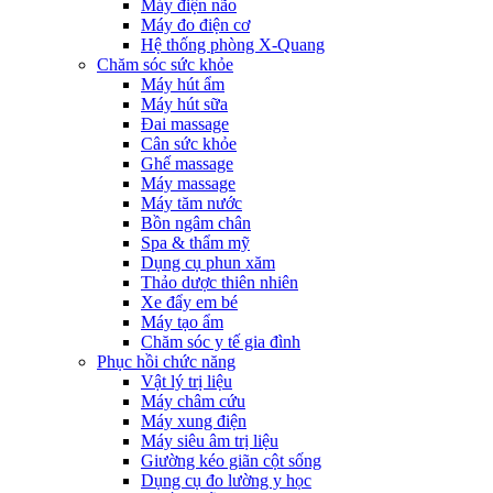
Máy điện não
Máy đo điện cơ
Hệ thống phòng X-Quang
Chăm sóc sức khỏe
Máy hút ẩm
Máy hút sữa
Đai massage
Cân sức khỏe
Ghế massage
Máy massage
Máy tăm nước
Bồn ngâm chân
Spa & thẩm mỹ
Dụng cụ phun xăm
Thảo dược thiên nhiên
Xe đẩy em bé
Máy tạo ẩm
Chăm sóc y tế gia đình
Phục hồi chức năng
Vật lý trị liệu
Máy châm cứu
Máy xung điện
Máy siêu âm trị liệu
Giường kéo giãn cột sống
Dụng cụ đo lường y học