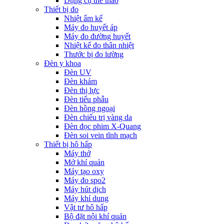
Dụng cụ thể thao
Thiết bị đo
Nhiệt ẩm kế
Máy đo huyết áp
Máy đo đường huyết
Nhiệt kế đo thân nhiệt
Thước bị đo lường
Đèn y khoa
Đèn UV
Đèn khám
Đèn thị lực
Đèn tiểu phẫu
Đèn hồng ngoại
Đèn chiếu trị vàng da
Đèn đọc phim X-Quang
Đèn soi vein tĩnh mạch
Thiết bị hô hấp
Máy thở
Mở khí quản
Máy tạo oxy
Máy đo spo2
Máy hút dịch
Máy khí dung
Vật tư hô hấp
Bộ đặt nội khí quản