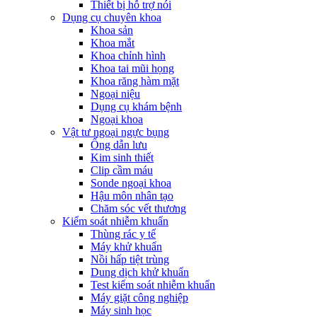
Thiết bị hỗ trợ nói
Dụng cụ chuyên khoa
Khoa sản
Khoa mắt
Khoa chỉnh hình
Khoa tai mũi họng
Khoa răng hàm mặt
Ngoại niệu
Dụng cụ khám bệnh
Ngoại khoa
Vật tư ngoại ngực bụng
Ống dẫn lưu
Kim sinh thiết
Clip cầm máu
Sonde ngoại khoa
Hậu môn nhân tạo
Chăm sóc vết thương
Kiểm soát nhiễm khuẩn
Thùng rác y tế
Máy khử khuẩn
Nồi hấp tiệt trùng
Dung dịch khử khuẩn
Test kiểm soát nhiễm khuẩn
Máy giặt công nghiệp
Máy sinh học