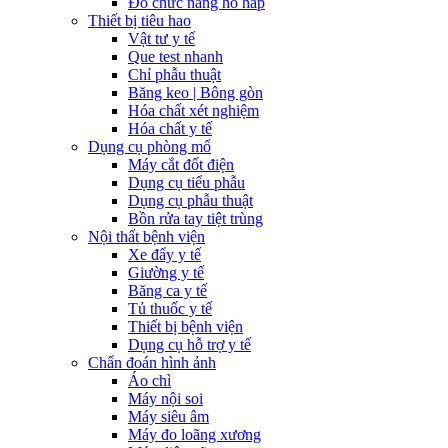
Đo chức năng hô hấp
Thiết bị tiêu hao
Vật tư y tế
Que test nhanh
Chỉ phẫu thuật
Băng keo | Bông gòn
Hóa chất xét nghiệm
Hóa chất y tế
Dụng cụ phòng mổ
Máy cắt đốt điện
Dụng cụ tiểu phẫu
Dụng cụ phẫu thuật
Bồn rửa tay tiệt trùng
Nội thất bệnh viện
Xe đẩy y tế
Giường y tế
Băng ca y tế
Tủ thuốc y tế
Thiết bị bệnh viện
Dụng cụ hỗ trợ y tế
Chẩn đoán hình ảnh
Áo chì
Máy nội soi
Máy siêu âm
Máy đo loãng xương