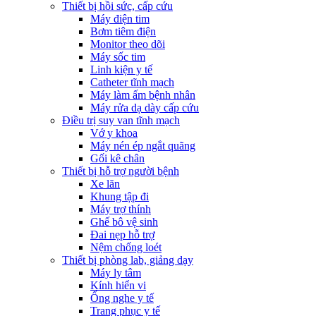
Thiết bị hồi sức, cấp cứu
Máy điện tim
Bơm tiêm điện
Monitor theo dõi
Máy sốc tim
Linh kiện y tế
Catheter tĩnh mạch
Máy làm ấm bệnh nhân
Máy rửa dạ dày cấp cứu
Điều trị suy van tĩnh mạch
Vớ y khoa
Máy nén ép ngắt quãng
Gối kê chân
Thiết bị hỗ trợ người bệnh
Xe lăn
Khung tập đi
Máy trợ thính
Ghế bô vệ sinh
Đai nẹp hỗ trợ
Nệm chống loét
Thiết bị phòng lab, giảng dạy
Máy ly tâm
Kính hiển vi
Ống nghe y tế
Trang phục y tế