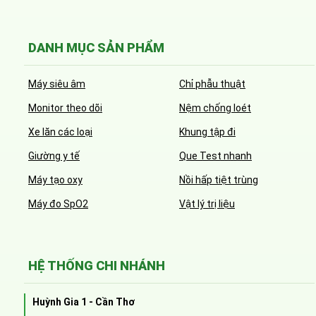
DANH MỤC SẢN PHẨM
Máy siêu âm
Chỉ phẫu thuật
Monitor theo dõi
Nệm chống loét
Xe lăn các loại
Khung tập đi
Giường y tế
Que Test nhanh
Máy tạo oxy
Nồi hấp tiệt trùng
Máy đo SpO2
Vật lý trị liệu
HỆ THỐNG CHI NHÁNH
Huỳnh Gia 1 - Cần Thơ