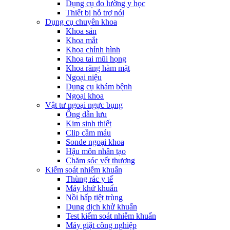
Dụng cụ đo lường y học
Thiết bị hỗ trợ nói
Dụng cụ chuyên khoa
Khoa sản
Khoa mắt
Khoa chỉnh hình
Khoa tai mũi họng
Khoa răng hàm mặt
Ngoại niệu
Dụng cụ khám bệnh
Ngoại khoa
Vật tư ngoại ngực bụng
Ống dẫn lưu
Kim sinh thiết
Clip cầm máu
Sonde ngoại khoa
Hậu môn nhân tạo
Chăm sóc vết thương
Kiểm soát nhiễm khuẩn
Thùng rác y tế
Máy khử khuẩn
Nồi hấp tiệt trùng
Dung dịch khử khuẩn
Test kiểm soát nhiễm khuẩn
Máy giặt công nghiệp