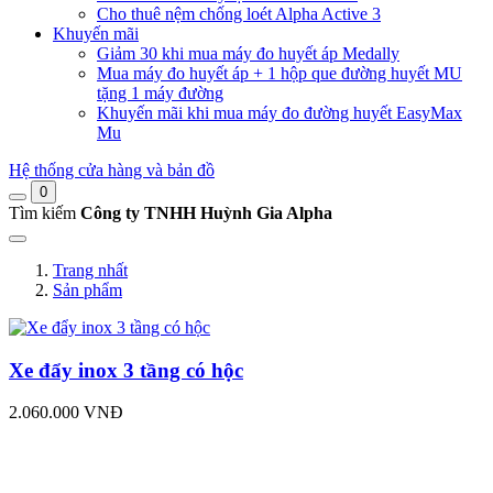
Cho thuê nệm chống loét Alpha Active 3
Khuyến mãi
Giảm 30 khi mua máy đo huyết áp Medally
Mua máy đo huyết áp + 1 hộp que đường huyết MU
tặng 1 máy đường
Khuyến mãi khi mua máy đo đường huyết EasyMax
Mu
Hệ thống cửa hàng và bản đồ
0
Tìm kiếm
Công ty TNHH Huỳnh Gia Alpha
Trang nhất
Sản phẩm
Xe đẩy inox 3 tầng có hộc
2.060.000 VNĐ