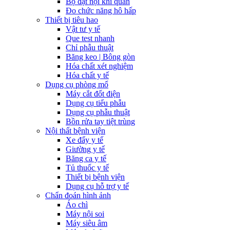
Bộ đặt nội khí quản
Đo chức năng hô hấp
Thiết bị tiêu hao
Vật tư y tế
Que test nhanh
Chỉ phẫu thuật
Băng keo | Bông gòn
Hóa chất xét nghiệm
Hóa chất y tế
Dụng cụ phòng mổ
Máy cắt đốt điện
Dụng cụ tiểu phẫu
Dụng cụ phẫu thuật
Bồn rửa tay tiệt trùng
Nội thất bệnh viện
Xe đẩy y tế
Giường y tế
Băng ca y tế
Tủ thuốc y tế
Thiết bị bệnh viện
Dụng cụ hỗ trợ y tế
Chẩn đoán hình ảnh
Áo chì
Máy nội soi
Máy siêu âm