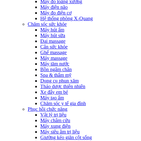
Máy đo loãng xương
Máy điện não
Máy đo điện cơ
Hệ thống phòng X-Quang
Chăm sóc sức khỏe
Máy hút ẩm
Máy hút sữa
Đai massage
Cân sức khỏe
Ghế massage
Máy massage
Máy tăm nước
Bồn ngâm chân
Spa & thẩm mỹ
Dụng cụ phun xăm
Thảo dược thiên nhiên
Xe đẩy em bé
Máy tạo ẩm
Chăm sóc y tế gia đình
Phục hồi chức năng
Vật lý trị liệu
Máy châm cứu
Máy xung điện
Máy siêu âm trị liệu
Giường kéo giãn cột sống