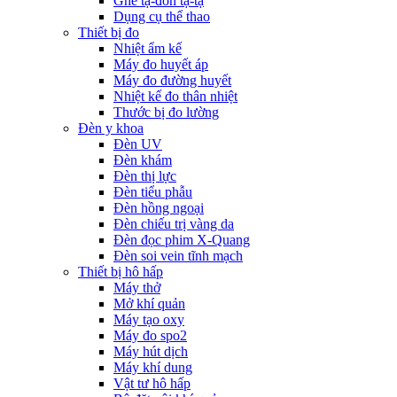
Ghế tạ-đòn tạ-tạ
Dụng cụ thể thao
Thiết bị đo
Nhiệt ẩm kế
Máy đo huyết áp
Máy đo đường huyết
Nhiệt kế đo thân nhiệt
Thước bị đo lường
Đèn y khoa
Đèn UV
Đèn khám
Đèn thị lực
Đèn tiểu phẫu
Đèn hồng ngoại
Đèn chiếu trị vàng da
Đèn đọc phim X-Quang
Đèn soi vein tĩnh mạch
Thiết bị hô hấp
Máy thở
Mở khí quản
Máy tạo oxy
Máy đo spo2
Máy hút dịch
Máy khí dung
Vật tư hô hấp