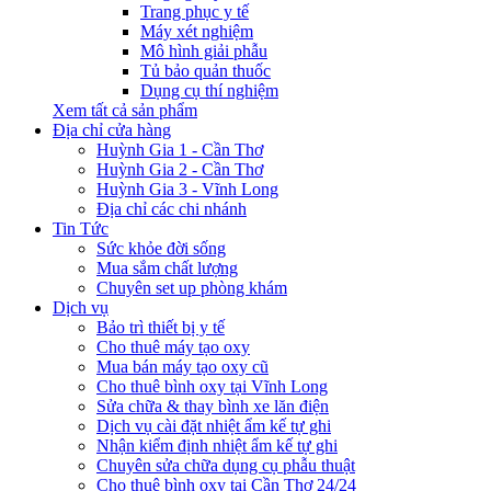
Trang phục y tế
Máy xét nghiệm
Mô hình giải phẫu
Tủ bảo quản thuốc
Dụng cụ thí nghiệm
Xem tất cả sản phẩm
Địa chỉ cửa hàng
Huỳnh Gia 1 - Cần Thơ
Huỳnh Gia 2 - Cần Thơ
Huỳnh Gia 3 - Vĩnh Long
Địa chỉ các chi nhánh
Tin Tức
Sức khỏe đời sống
Mua sắm chất lượng
Chuyên set up phòng khám
Dịch vụ
Bảo trì thiết bị y tế
Cho thuê máy tạo oxy
Mua bán máy tạo oxy cũ
Cho thuê bình oxy tại Vĩnh Long
Sửa chữa & thay bình xe lăn điện
Dịch vụ cài đặt nhiệt ẩm kế tự ghi
Nhận kiểm định nhiệt ẩm kế tự ghi
Chuyên sửa chữa dụng cụ phẫu thuật
Cho thuê bình oxy tại Cần Thơ 24/24