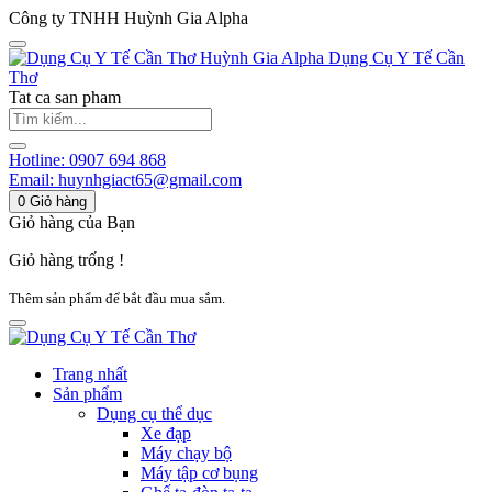
Công ty TNHH Huỳnh Gia Alpha
Huỳnh Gia Alpha
Dụng Cụ Y Tế Cần
Thơ
Tat ca san pham
Hotline:
0907 694 868
Email:
huynhgiact65@gmail.com
0
Giỏ hàng
Giỏ hàng của Bạn
Giỏ hàng trống !
Thêm sản phẩm để bắt đầu mua sắm.
Trang nhất
Sản phẩm
Dụng cụ thể dục
Xe đạp
Máy chạy bộ
Máy tập cơ bụng