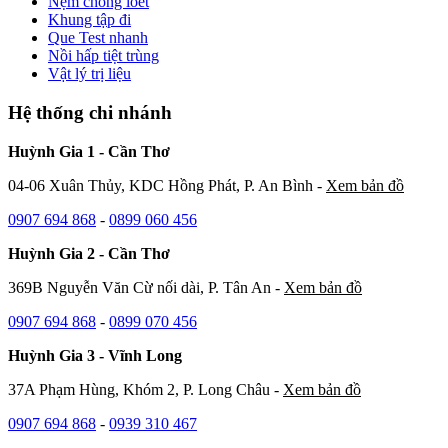
Nệm chống loét
Khung tập đi
Que Test nhanh
Nồi hấp tiệt trùng
Vật lý trị liệu
Hệ thống chi nhánh
Huỳnh Gia 1 - Cần Thơ
04-06 Xuân Thủy, KDC Hồng Phát, P. An Bình -
Xem bản đồ
0907 694 868
-
0899 060 456
Huỳnh Gia 2 - Cần Thơ
369B Nguyễn Văn Cừ nối dài, P. Tân An -
Xem bản đồ
0907 694 868
-
0899 070 456
Huỳnh Gia 3 - Vĩnh Long
37A Phạm Hùng, Khóm 2, P. Long Châu -
Xem bản đồ
0907 694 868
-
0939 310 467