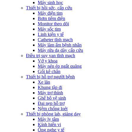
Máy sinh học
Thiết bị hồi sức, cấp cứu
Máy điện tim
Bơm tiêm điện
Monitor theo dõi
Máy sốc tim
Linh kiện y tế
Catheter tĩnh mạch
Máy làm ấm bệnh nhân
Máy rửa dạ dày cấp cứu
Điều trị suy van tĩnh mạch
Vớ y khoa
Máy nén ép ngắt quãng
Gối kê chân
Thiết bị hỗ trợ người bệnh
Xe lăn
Khung tập đi
Máy trợ thính
Ghế bô vệ sinh
Đai nẹp hỗ trợ
Nệm chống loét
Thiết bị phòng lab, giảng dạy
Máy ly tâm
Kính hiển vi
Ống nghe y tế