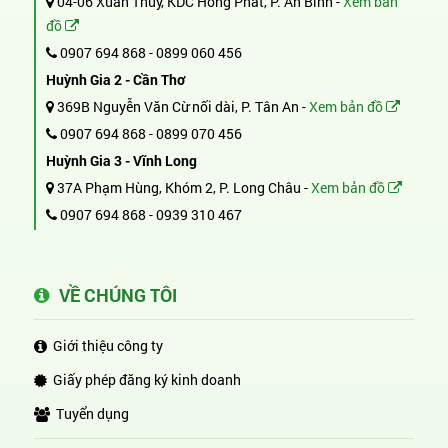
04-06 Xuân Thủy, KDC Hồng Phát, P. An Bình -
Xem bản
đồ
0907 694 868
-
0899 060 456
Huỳnh Gia 2 - Cần Thơ
369B Nguyễn Văn Cừ nối dài, P. Tân An -
Xem bản đồ
0907 694 868
-
0899 070 456
Huỳnh Gia 3 - Vĩnh Long
37A Phạm Hùng, Khóm 2, P. Long Châu -
Xem bản đồ
0907 694 868
-
0939 310 467
VỀ CHÚNG TÔI
Giới thiệu công ty
Giấy phép đăng ký kinh doanh
Tuyển dụng