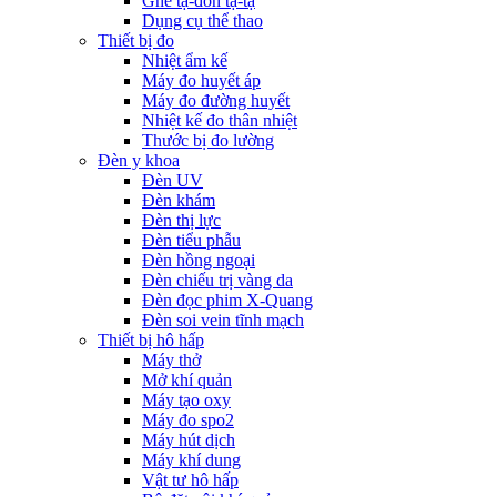
Ghế tạ-đòn tạ-tạ
Dụng cụ thể thao
Thiết bị đo
Nhiệt ẩm kế
Máy đo huyết áp
Máy đo đường huyết
Nhiệt kế đo thân nhiệt
Thước bị đo lường
Đèn y khoa
Đèn UV
Đèn khám
Đèn thị lực
Đèn tiểu phẫu
Đèn hồng ngoại
Đèn chiếu trị vàng da
Đèn đọc phim X-Quang
Đèn soi vein tĩnh mạch
Thiết bị hô hấp
Máy thở
Mở khí quản
Máy tạo oxy
Máy đo spo2
Máy hút dịch
Máy khí dung
Vật tư hô hấp