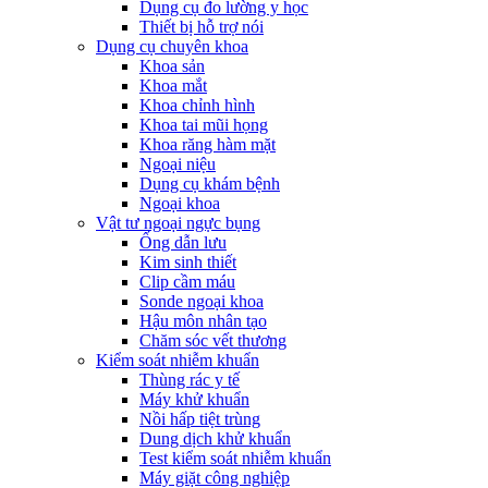
Dụng cụ đo lường y học
Thiết bị hỗ trợ nói
Dụng cụ chuyên khoa
Khoa sản
Khoa mắt
Khoa chỉnh hình
Khoa tai mũi họng
Khoa răng hàm mặt
Ngoại niệu
Dụng cụ khám bệnh
Ngoại khoa
Vật tư ngoại ngực bụng
Ống dẫn lưu
Kim sinh thiết
Clip cầm máu
Sonde ngoại khoa
Hậu môn nhân tạo
Chăm sóc vết thương
Kiểm soát nhiễm khuẩn
Thùng rác y tế
Máy khử khuẩn
Nồi hấp tiệt trùng
Dung dịch khử khuẩn
Test kiểm soát nhiễm khuẩn
Máy giặt công nghiệp