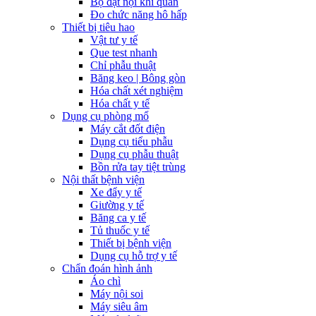
Bộ đặt nội khí quản
Đo chức năng hô hấp
Thiết bị tiêu hao
Vật tư y tế
Que test nhanh
Chỉ phẫu thuật
Băng keo | Bông gòn
Hóa chất xét nghiệm
Hóa chất y tế
Dụng cụ phòng mổ
Máy cắt đốt điện
Dụng cụ tiểu phẫu
Dụng cụ phẫu thuật
Bồn rửa tay tiệt trùng
Nội thất bệnh viện
Xe đẩy y tế
Giường y tế
Băng ca y tế
Tủ thuốc y tế
Thiết bị bệnh viện
Dụng cụ hỗ trợ y tế
Chẩn đoán hình ảnh
Áo chì
Máy nội soi
Máy siêu âm