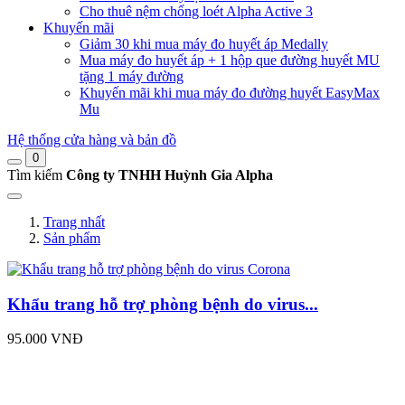
Cho thuê nệm chống loét Alpha Active 3
Khuyến mãi
Giảm 30 khi mua máy đo huyết áp Medally
Mua máy đo huyết áp + 1 hộp que đường huyết MU
tặng 1 máy đường
Khuyến mãi khi mua máy đo đường huyết EasyMax
Mu
Hệ thống cửa hàng và bản đồ
0
Tìm kiếm
Công ty TNHH Huỳnh Gia Alpha
Trang nhất
Sản phẩm
Khẩu trang hỗ trợ phòng bệnh do virus...
95.000 VNĐ