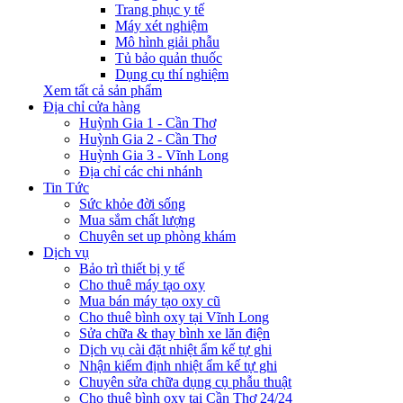
Trang phục y tế
Máy xét nghiệm
Mô hình giải phẫu
Tủ bảo quản thuốc
Dụng cụ thí nghiệm
Xem tất cả sản phẩm
Địa chỉ cửa hàng
Huỳnh Gia 1 - Cần Thơ
Huỳnh Gia 2 - Cần Thơ
Huỳnh Gia 3 - Vĩnh Long
Địa chỉ các chi nhánh
Tin Tức
Sức khỏe đời sống
Mua sắm chất lượng
Chuyên set up phòng khám
Dịch vụ
Bảo trì thiết bị y tế
Cho thuê máy tạo oxy
Mua bán máy tạo oxy cũ
Cho thuê bình oxy tại Vĩnh Long
Sửa chữa & thay bình xe lăn điện
Dịch vụ cài đặt nhiệt ẩm kế tự ghi
Nhận kiểm định nhiệt ẩm kế tự ghi
Chuyên sửa chữa dụng cụ phẫu thuật
Cho thuê bình oxy tại Cần Thơ 24/24