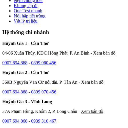
Nệm chống loét
Khung tập đi
Que Test nhanh
Nồi hấp tiệt trùng
Vật lý trị liệu
Hệ thống chi nhánh
Huỳnh Gia 1 - Cần Thơ
04-06 Xuân Thủy, KDC Hồng Phát, P. An Bình -
Xem bản đồ
0907 694 868
-
0899 060 456
Huỳnh Gia 2 - Cần Thơ
369B Nguyễn Văn Cừ nối dài, P. Tân An -
Xem bản đồ
0907 694 868
-
0899 070 456
Huỳnh Gia 3 - Vĩnh Long
37A Phạm Hùng, Khóm 2, P. Long Châu -
Xem bản đồ
0907 694 868
-
0939 310 467