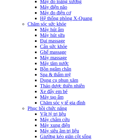
Máy đo loãng xương
Máy điện não
Máy đo điện cơ
Hệ thống phòng X-Quang
Chăm sóc sức khỏe
Máy hút ẩm
Máy hút sữa
Đai massage
Cân sức khỏe
Ghế massage
Máy massage
Máy tăm nước
Bồn ngâm chân
Spa & thẩm mỹ
Dụng cụ phun xăm
Thảo dược thiên nhiên
Xe đẩy em bé
Máy tạo ẩm
Chăm sóc y tế gia đình
Phục hồi chức năng
Vật lý trị liệu
Máy châm cứu
Máy xung điện
Máy siêu âm trị liệu
Giường kéo giãn cột sống