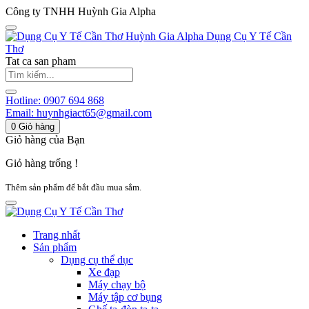
Công ty TNHH Huỳnh Gia Alpha
Huỳnh Gia Alpha
Dụng Cụ Y Tế Cần
Thơ
Tat ca san pham
Hotline:
0907 694 868
Email:
huynhgiact65@gmail.com
0
Giỏ hàng
Giỏ hàng của Bạn
Giỏ hàng trống !
Thêm sản phẩm để bắt đầu mua sắm.
Trang nhất
Sản phẩm
Dụng cụ thể dục
Xe đạp
Máy chạy bộ
Máy tập cơ bụng