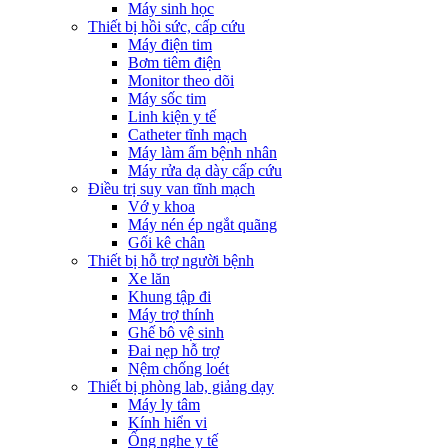
Máy sinh học
Thiết bị hồi sức, cấp cứu
Máy điện tim
Bơm tiêm điện
Monitor theo dõi
Máy sốc tim
Linh kiện y tế
Catheter tĩnh mạch
Máy làm ấm bệnh nhân
Máy rửa dạ dày cấp cứu
Điều trị suy van tĩnh mạch
Vớ y khoa
Máy nén ép ngắt quãng
Gối kê chân
Thiết bị hỗ trợ người bệnh
Xe lăn
Khung tập đi
Máy trợ thính
Ghế bô vệ sinh
Đai nẹp hỗ trợ
Nệm chống loét
Thiết bị phòng lab, giảng dạy
Máy ly tâm
Kính hiển vi
Ống nghe y tế