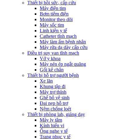
Thiết bị hồi sức, cấp cứu
Máy điện tim
Bơm tiêm điện
Monitor theo dõi
Máy sốc tim
Linh kiện y tế
Catheter tĩnh mạch
Máy làm ấm bệnh nhân
Máy rửa dạ dày cấp cứu
Điều trị suy van tĩnh mạch
Vớ y khoa
Máy nén ép ngắt quãng
Gối kê chân
Thiết bị hỗ trợ người bệnh
Xe lăn
Khung tập đi
Máy trợ thính
Ghế bô vệ sinh
Đai nẹp hỗ trợ
Nệm chống loét
Thiết bị phòng lab, giảng dạy
Máy ly tâm
Kính hiển vi
Ống nghe y tế
Trang phục y tế