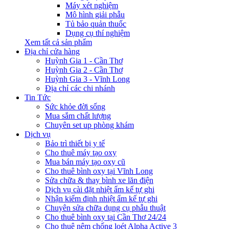
Máy xét nghiệm
Mô hình giải phẫu
Tủ bảo quản thuốc
Dụng cụ thí nghiệm
Xem tất cả sản phẩm
Địa chỉ cửa hàng
Huỳnh Gia 1 - Cần Thơ
Huỳnh Gia 2 - Cần Thơ
Huỳnh Gia 3 - Vĩnh Long
Địa chỉ các chi nhánh
Tin Tức
Sức khỏe đời sống
Mua sắm chất lượng
Chuyên set up phòng khám
Dịch vụ
Bảo trì thiết bị y tế
Cho thuê máy tạo oxy
Mua bán máy tạo oxy cũ
Cho thuê bình oxy tại Vĩnh Long
Sửa chữa & thay bình xe lăn điện
Dịch vụ cài đặt nhiệt ẩm kế tự ghi
Nhận kiểm định nhiệt ẩm kế tự ghi
Chuyên sửa chữa dụng cụ phẫu thuật
Cho thuê bình oxy tại Cần Thơ 24/24
Cho thuê nệm chống loét Alpha Active 3