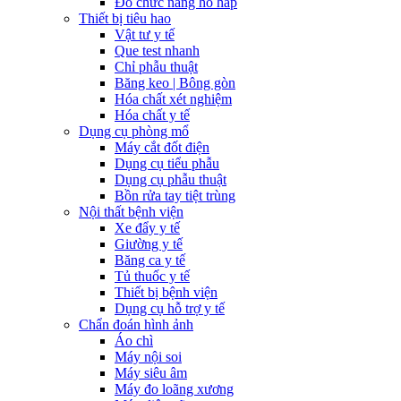
Đo chức năng hô hấp
Thiết bị tiêu hao
Vật tư y tế
Que test nhanh
Chỉ phẫu thuật
Băng keo | Bông gòn
Hóa chất xét nghiệm
Hóa chất y tế
Dụng cụ phòng mổ
Máy cắt đốt điện
Dụng cụ tiểu phẫu
Dụng cụ phẫu thuật
Bồn rửa tay tiệt trùng
Nội thất bệnh viện
Xe đẩy y tế
Giường y tế
Băng ca y tế
Tủ thuốc y tế
Thiết bị bệnh viện
Dụng cụ hỗ trợ y tế
Chẩn đoán hình ảnh
Áo chì
Máy nội soi
Máy siêu âm
Máy đo loãng xương