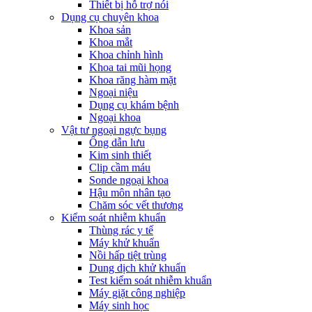
Thiết bị hỗ trợ nói
Dụng cụ chuyên khoa
Khoa sản
Khoa mắt
Khoa chỉnh hình
Khoa tai mũi họng
Khoa răng hàm mặt
Ngoại niệu
Dụng cụ khám bệnh
Ngoại khoa
Vật tư ngoại ngực bụng
Ống dẫn lưu
Kim sinh thiết
Clip cầm máu
Sonde ngoại khoa
Hậu môn nhân tạo
Chăm sóc vết thương
Kiểm soát nhiễm khuẩn
Thùng rác y tế
Máy khử khuẩn
Nồi hấp tiệt trùng
Dung dịch khử khuẩn
Test kiểm soát nhiễm khuẩn
Máy giặt công nghiệp
Máy sinh học