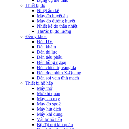
Dụng cụ thể thao
Thiết bị đo
Nhiệt ẩm kế
Máy đo huyết áp
Máy đo đường huyết
Nhiệt kế đo thân nhiệt
Thước bị đo lường
Đèn y khoa
Đèn UV
Đèn khám
Đèn thị lực
Đèn tiểu phẫu
Đèn hồng ngoại
Đèn chiếu trị vàng da
Đèn đọc phim X-Quang
Đèn soi vein tĩnh mạch
Thiết bị hô hấp
Máy thở
Mở khí quản
Máy tạo oxy
Máy đo spo2
Máy hút dịch
Máy khí dung
Vật tư hô hấp
Bộ đặt nội khí quản