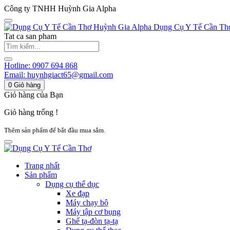
Công ty TNHH Huỳnh Gia Alpha
Huỳnh Gia Alpha
Dụng Cụ Y Tế Cần Th
Tat ca san pham
Hotline:
0907 694 868
Email:
huynhgiact65@gmail.com
0
Giỏ hàng
Giỏ hàng của Bạn
Giỏ hàng trống !
Thêm sản phẩm để bắt đầu mua sắm.
Trang nhất
Sản phẩm
Dụng cụ thể dục
Xe đạp
Máy chạy bộ
Máy tập cơ bụng
Ghế tạ-đòn tạ-tạ