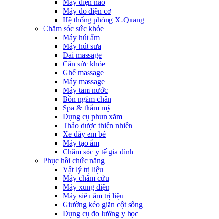
Máy điện não
Máy đo điện cơ
Hệ thống phòng X-Quang
Chăm sóc sức khỏe
Máy hút ẩm
Máy hút sữa
Đai massage
Cân sức khỏe
Ghế massage
Máy massage
Máy tăm nước
Bồn ngâm chân
Spa & thẩm mỹ
Dụng cụ phun xăm
Thảo dược thiên nhiên
Xe đẩy em bé
Máy tạo ẩm
Chăm sóc y tế gia đình
Phục hồi chức năng
Vật lý trị liệu
Máy châm cứu
Máy xung điện
Máy siêu âm trị liệu
Giường kéo giãn cột sống
Dụng cụ đo lường y học