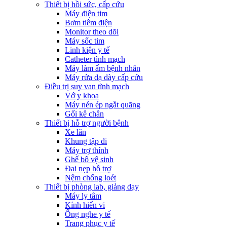
Thiết bị hồi sức, cấp cứu
Máy điện tim
Bơm tiêm điện
Monitor theo dõi
Máy sốc tim
Linh kiện y tế
Catheter tĩnh mạch
Máy làm ấm bệnh nhân
Máy rửa dạ dày cấp cứu
Điều trị suy van tĩnh mạch
Vớ y khoa
Máy nén ép ngắt quãng
Gối kê chân
Thiết bị hỗ trợ người bệnh
Xe lăn
Khung tập đi
Máy trợ thính
Ghế bô vệ sinh
Đai nẹp hỗ trợ
Nệm chống loét
Thiết bị phòng lab, giảng dạy
Máy ly tâm
Kính hiển vi
Ống nghe y tế
Trang phục y tế