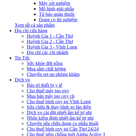
Máy xét nghiệm
Mô hình giải phẫu
Tủ bảo quản thuốc
Dụng cụ thí nghiệm
Xem tất cả sản phẩm
Địa chỉ cửa hàng
Huỳnh Gia 1 - Cần Thơ
Huỳnh Gia 2 - Cần Thơ
Huỳnh Gia 3 - Vĩnh Long
Địa chỉ các chi nhánh
Tin Tức
Sức khỏe đời sống
Mua sắm chất lượng
Chuyên set up phòng khám
Dịch vụ
Bảo trì thiết bị y tế
Cho thuê máy tạo oxy
Mua bán máy tạo oxy cũ
Cho thuê bình oxy tại Vĩnh Long
Sửa chữa & thay bình xe lăn điện
Dịch vụ cài đặt nhiệt ẩm kế tự ghi
Nhận kiểm định nhiệt ẩm kế tự ghi
Chuyên sửa chữa dụng cụ phẫu thuật
Cho thuê bình oxy tại Cần Thơ 24/24
Cho thuê nệm chống loét Alpha Active 3