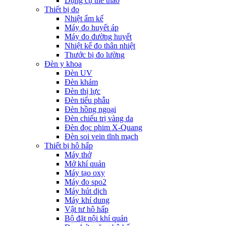
Dụng cụ thể thao
Thiết bị đo
Nhiệt ẩm kế
Máy đo huyết áp
Máy đo đường huyết
Nhiệt kế đo thân nhiệt
Thước bị đo lường
Đèn y khoa
Đèn UV
Đèn khám
Đèn thị lực
Đèn tiểu phẫu
Đèn hồng ngoại
Đèn chiếu trị vàng da
Đèn đọc phim X-Quang
Đèn soi vein tĩnh mạch
Thiết bị hô hấp
Máy thở
Mở khí quản
Máy tạo oxy
Máy đo spo2
Máy hút dịch
Máy khí dung
Vật tư hô hấp
Bộ đặt nội khí quản