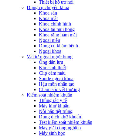
Thiết bị hỗ trợ nói
Dụng cụ chuyên khoa
Khoa sản
Khoa mắt
Khoa chỉnh hình
Khoa tai mũi họng
Khoa răng hàm mặt
Ngoại niệu
Dụng cụ khám bệnh
Ngoại khoa
Vật tư ngoại ngực bụng
Ống dẫn lưu
Kim sinh thiết
Clip cầm máu
Sonde ngoại khoa
Hậu môn nhân tạo
Chăm sóc vết thương
Kiểm soát nhiễm khuẩn
Thùng rác y tế
Máy khử khuẩn
Nồi hấp tiệt trùng
Dung dịch khử khuẩn
Test kiểm soát nhiễm khuẩn
Máy giặt công nghiệp
Máy sinh học