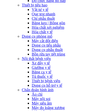
Đo chức năng hô hấp
Thiết bị tiêu hao
Vật tư y tế
Que test nhanh
Chỉ phẫu thuật
Băng keo | Bông gòn
Hóa chất xét nghiệm
Hóa chất y tế
Dụng cụ phòng mổ
Máy cắt đốt điện
Dụng cụ tiểu phẫu
Dụng cụ phẫu thuật
Bồn rửa tay tiệt trùng
Nội thất bệnh viện
Xe đẩy y tế
Giường y tế
Băng ca y tế
Tủ thuốc y tế
Thiết bị bệnh viện
Dụng cụ hỗ trợ y tế
Chẩn đoán hình ảnh
Áo chì
Máy nội soi
Máy siêu âm
Máy đo loãng xương