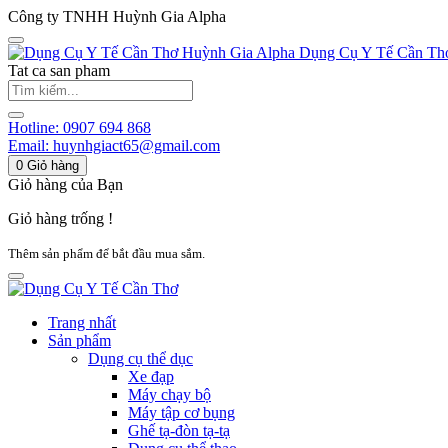
Công ty TNHH Huỳnh Gia Alpha
Huỳnh Gia Alpha
Dụng Cụ Y Tế Cần Th
Tat ca san pham
Hotline:
0907 694 868
Email:
huynhgiact65@gmail.com
0
Giỏ hàng
Giỏ hàng của Bạn
Giỏ hàng trống !
Thêm sản phẩm để bắt đầu mua sắm.
Trang nhất
Sản phẩm
Dụng cụ thể dục
Xe đạp
Máy chạy bộ
Máy tập cơ bụng
Ghế tạ-đòn tạ-tạ