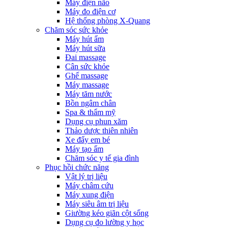
Máy điện não
Máy đo điện cơ
Hệ thống phòng X-Quang
Chăm sóc sức khỏe
Máy hút ẩm
Máy hút sữa
Đai massage
Cân sức khỏe
Ghế massage
Máy massage
Máy tăm nước
Bồn ngâm chân
Spa & thẩm mỹ
Dụng cụ phun xăm
Thảo dược thiên nhiên
Xe đẩy em bé
Máy tạo ẩm
Chăm sóc y tế gia đình
Phục hồi chức năng
Vật lý trị liệu
Máy châm cứu
Máy xung điện
Máy siêu âm trị liệu
Giường kéo giãn cột sống
Dụng cụ đo lường y học