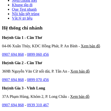
Nệm chống loét
Khung tập đi
Que Test nhanh
Nồi hấp tiệt trùng
Vật lý trị liệu
Hệ thống chi nhánh
Huỳnh Gia 1 - Cần Thơ
04-06 Xuân Thủy, KDC Hồng Phát, P. An Bình -
Xem bản đồ
0907 694 868
-
0899 060 456
Huỳnh Gia 2 - Cần Thơ
369B Nguyễn Văn Cừ nối dài, P. Tân An -
Xem bản đồ
0907 694 868
-
0899 070 456
Huỳnh Gia 3 - Vĩnh Long
37A Phạm Hùng, Khóm 2, P. Long Châu -
Xem bản đồ
0907 694 868
-
0939 310 467