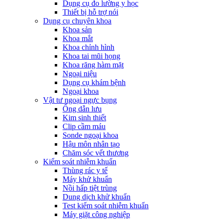
Dụng cụ đo lường y học
Thiết bị hỗ trợ nói
Dụng cụ chuyên khoa
Khoa sản
Khoa mắt
Khoa chỉnh hình
Khoa tai mũi họng
Khoa răng hàm mặt
Ngoại niệu
Dụng cụ khám bệnh
Ngoại khoa
Vật tư ngoại ngực bụng
Ống dẫn lưu
Kim sinh thiết
Clip cầm máu
Sonde ngoại khoa
Hậu môn nhân tạo
Chăm sóc vết thương
Kiểm soát nhiễm khuẩn
Thùng rác y tế
Máy khử khuẩn
Nồi hấp tiệt trùng
Dung dịch khử khuẩn
Test kiểm soát nhiễm khuẩn
Máy giặt công nghiệp