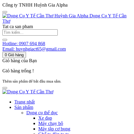
Công ty TNHH Huỳnh Gia Alpha
Huỳnh Gia Alpha
Dụng Cụ Y Tế Cần
Thơ
Tat ca san pham
Hotline:
0907 694 868
Email:
huynhgiact65@gmail.com
0
Giỏ hàng
Giỏ hàng của Bạn
Giỏ hàng trống !
Thêm sản phẩm để bắt đầu mua sắm.
Trang nhất
Sản phẩm
Dụng cụ thể dục
Xe đạp
Máy chạy bộ
Máy tập cơ bụng