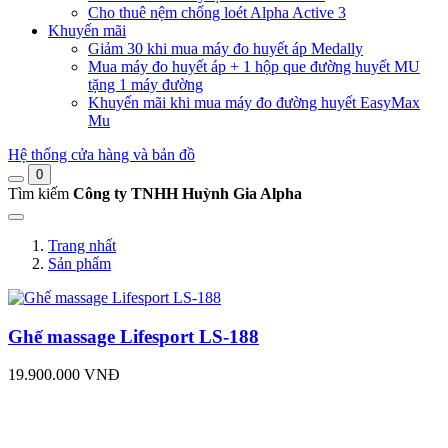
Cho thuê nệm chống loét Alpha Active 3
Khuyến mãi
Giảm 30 khi mua máy đo huyết áp Medally
Mua máy đo huyết áp + 1 hộp que đường huyết MU
tặng 1 máy đường
Khuyến mãi khi mua máy đo đường huyết EasyMax
Mu
Hệ thống cửa hàng và bản đồ
0
Tìm kiếm
Công ty TNHH Huỳnh Gia Alpha
Trang nhất
Sản phẩm
Ghế massage Lifesport LS-188
19.900.000 VNĐ