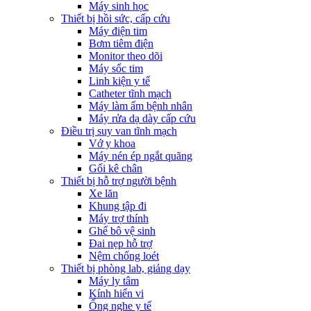
Máy sinh học
Thiết bị hồi sức, cấp cứu
Máy điện tim
Bơm tiêm điện
Monitor theo dõi
Máy sốc tim
Linh kiện y tế
Catheter tĩnh mạch
Máy làm ấm bệnh nhân
Máy rửa dạ dày cấp cứu
Điều trị suy van tĩnh mạch
Vớ y khoa
Máy nén ép ngắt quãng
Gối kê chân
Thiết bị hỗ trợ người bệnh
Xe lăn
Khung tập đi
Máy trợ thính
Ghế bô vệ sinh
Đai nẹp hỗ trợ
Nệm chống loét
Thiết bị phòng lab, giảng dạy
Máy ly tâm
Kính hiển vi
Ống nghe y tế