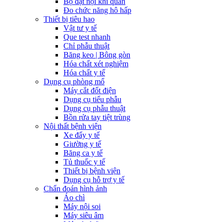
Bộ đặt nội khí quản
Đo chức năng hô hấp
Thiết bị tiêu hao
Vật tư y tế
Que test nhanh
Chỉ phẫu thuật
Băng keo | Bông gòn
Hóa chất xét nghiệm
Hóa chất y tế
Dụng cụ phòng mổ
Máy cắt đốt điện
Dụng cụ tiểu phẫu
Dụng cụ phẫu thuật
Bồn rửa tay tiệt trùng
Nội thất bệnh viện
Xe đẩy y tế
Giường y tế
Băng ca y tế
Tủ thuốc y tế
Thiết bị bệnh viện
Dụng cụ hỗ trợ y tế
Chẩn đoán hình ảnh
Áo chì
Máy nội soi
Máy siêu âm