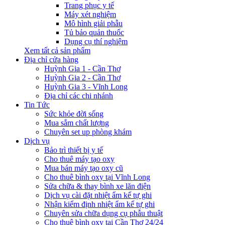
Trang phục y tế
Máy xét nghiệm
Mô hình giải phẫu
Tủ bảo quản thuốc
Dụng cụ thí nghiệm
Xem tất cả sản phẩm
Địa chỉ cửa hàng
Huỳnh Gia 1 - Cần Thơ
Huỳnh Gia 2 - Cần Thơ
Huỳnh Gia 3 - Vĩnh Long
Địa chỉ các chi nhánh
Tin Tức
Sức khỏe đời sống
Mua sắm chất lượng
Chuyên set up phòng khám
Dịch vụ
Bảo trì thiết bị y tế
Cho thuê máy tạo oxy
Mua bán máy tạo oxy cũ
Cho thuê bình oxy tại Vĩnh Long
Sửa chữa & thay bình xe lăn điện
Dịch vụ cài đặt nhiệt ẩm kế tự ghi
Nhận kiểm định nhiệt ẩm kế tự ghi
Chuyên sửa chữa dụng cụ phẫu thuật
Cho thuê bình oxy tại Cần Thơ 24/24