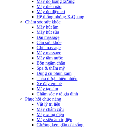
Máy đo loãng xương
Máy điện não
Máy đo điện cơ
Hệ thống phòng X-Quang
Chăm sóc sức khỏe
Máy hút ẩm
Máy hút sữa
Đai massage
Cân sức khỏe
Ghế massage
Máy massage
Máy tăm nước
Bồn ngâm chân
Spa & thẩm mỹ
Dụng cụ phun xăm
Thảo dược thiên nhiên
Xe đẩy em bé
Máy tạo ẩm
Chăm sóc y tế gia đình
Phục hồi chức năng
Vật lý trị liệu
Máy châm cứu
Máy xung điện
Máy siêu âm trị liệu
Giường kéo giãn cột sống