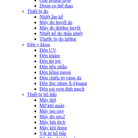
Ghế tạ-đòn tạ-tạ
Dụng cụ thể thao
Thiết bị đo
Nhiệt ẩm kế
Máy đo huyết áp
Máy đo đường huyết
Nhiệt kế đo thân nhiệt
Thước bị đo lường
Đèn y khoa
Đèn UV
Đèn khám
Đèn thị lực
Đèn tiểu phẫu
Đèn hồng ngoại
Đèn chiếu trị vàng da
Đèn đọc phim X-Quang
Đèn soi vein tĩnh mạch
Thiết bị hô hấp
Máy thở
Mở khí quản
Máy tạo oxy
Máy đo spo2
Máy hút dịch
Máy khí dung
Vật tư hô hấp